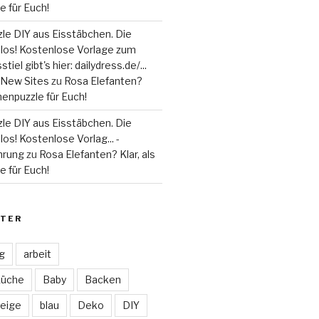
 für Euch!
le DIY aus Eisstäbchen. Die
 los! Kostenlose Vorlage zum
tiel gibt's hier: dailydress.de/...
 - New Sites
zu
Rosa Elefanten?
henpuzzle für Euch!
le DIY aus Eisstäbchen. Die
los! Kostenlose Vorlag... -
hrung
zu
Rosa Elefanten? Klar, als
 für Euch!
TER
ag
arbeit
Küche
Baby
Backen
eige
blau
Deko
DIY