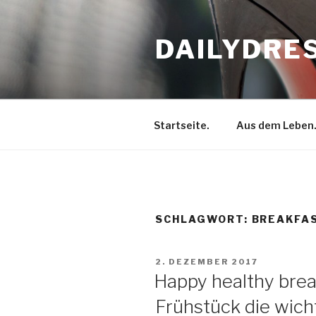
Zum
Inhalt
DAILYDRE
springen
Startseite.
Aus dem Leben
SCHLAGWORT: BREAKFA
VERÖFFENTLICHT
2. DEZEMBER 2017
AM
Happy healthy bre
Frühstück die wich