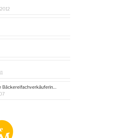
 2012
11
te Bäckereifachverkäuferin…
07