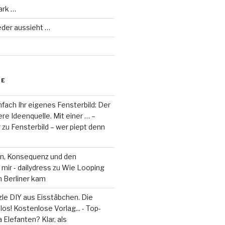
ark …
eder aussieht …
RE
fach Ihr eigenes Fensterbild: Der
re Ideenquelle. Mit einer … –
r
zu
Fensterbild – wer piept denn
on, Konsequenz und den
mir - dailydress
zu
Wie Looping
m Berliner kam
le DIY aus Eisstäbchen. Die
los! Kostenlose Vorlag... - Top-
 Elefanten? Klar, als