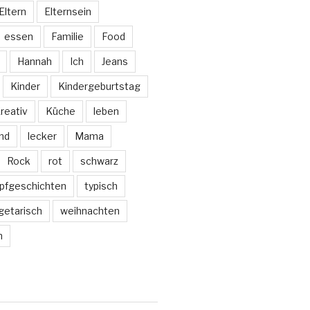
Eltern
Elternsein
essen
Familie
Food
Hannah
Ich
Jeans
Kinder
Kindergeburtstag
reativ
Küche
leben
nd
lecker
Mama
Rock
rot
schwarz
pfgeschichten
typisch
getarisch
weihnachten
m