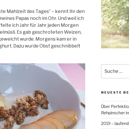
ste Mahlzeit des Tages” – kennt ihr den
meines Papas noch im Ohr. Und weil ich
felte ich Jahr für Jahr jeden Morgen
selmüsli. Es gab geschroteten Weizen,
geweicht wurde. Morgens kam er in
ghurt. Dazu wurde Obst geschnibbelt
Suche
nach:
NEUESTE B
Über Perfekti
Rehpinscher in
2019 – laufend