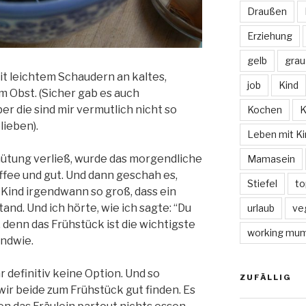
Draußen
Erziehung
gelb
grau
it leichtem Schaudern an kaltes,
job
Kind
m Obst. (Sicher gab es auch
r die sind mir vermutlich nicht so
Kochen
K
lieben).
Leben mit Ki
ehütung verließ, wurde das morgendliche
Mamasein
ffee und gut. Und dann geschah es,
Stiefel
to
Kind irgendwann so groß, dass ein
nd. Und ich hörte, wie ich sagte: “Du
urlaub
ve
 denn das Frühstück ist die wichtigste
working mu
endwie.
definitiv keine Option. Und so
ZUFÄLLIG
wir beide zum Frühstück gut finden. Es