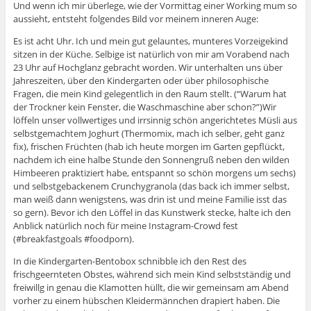
Und wenn ich mir überlege, wie der Vormittag einer Working mum so
i
i
d
F
n
n
i
e
aussieht, entsteht folgendes Bild vor meinem inneren Auge:
n
n
n
n
e
e
n
s
u
u
e
t
Es ist acht Uhr. Ich und mein gut gelauntes, munteres Vorzeigekind
e
e
u
e
sitzen in der Küche. Selbige ist natürlich von mir am Vorabend nach
m
m
e
r
F
F
m
g
23 Uhr auf Hochglanz gebracht worden. Wir unterhalten uns über
e
e
F
e
Jahreszeiten, über den Kindergarten oder über philosophische
n
n
e
ö
s
s
n
f
Fragen, die mein Kind gelegentlich in den Raum stellt. (“Warum hat
t
t
s
f
e
e
t
n
der Trockner kein Fenster, die Waschmaschine aber schon?”)Wir
r
r
e
e
löffeln unser vollwertiges und irrsinnig schön angerichtetes Müsli aus
g
g
r
t
e
e
g
)
selbstgemachtem Joghurt (Thermomix, mach ich selber, geht ganz
ö
ö
e
fix), frischen Früchten (hab ich heute morgen im Garten gepflückt,
f
f
ö
f
f
f
nachdem ich eine halbe Stunde den Sonnengruß neben den wilden
n
n
f
e
e
n
Himbeeren praktiziert habe, entspannt so schön morgens um sechs)
t
t
e
und selbstgebackenem Crunchygranola (das back ich immer selbst,
)
)
t
)
man weiß dann wenigstens, was drin ist und meine Familie isst das
so gern). Bevor ich den Löffel in das Kunstwerk stecke, halte ich den
Anblick natürlich noch für meine Instagram-Crowd fest
(#breakfastgoals #foodporn).
In die Kindergarten-Bentobox schnibble ich den Rest des
frischgeernteten Obstes, während sich mein Kind selbstständig und
freiwillg in genau die Klamotten hüllt, die wir gemeinsam am Abend
vorher zu einem hübschen Kleidermännchen drapiert haben. Die