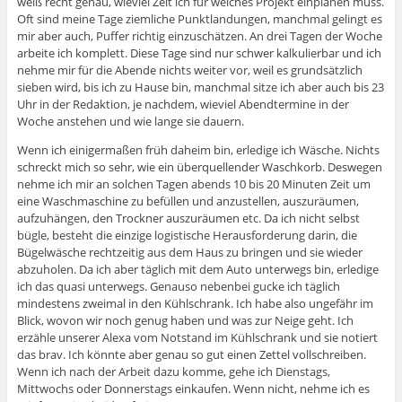
weiß recht genau, wieviel Zeit ich für welches Projekt einplanen muss.
Oft sind meine Tage ziemliche Punktlandungen, manchmal gelingt es
mir aber auch, Puffer richtig einzuschätzen. An drei Tagen der Woche
arbeite ich komplett. Diese Tage sind nur schwer kalkulierbar und ich
nehme mir für die Abende nichts weiter vor, weil es grundsätzlich
sieben wird, bis ich zu Hause bin, manchmal sitze ich aber auch bis 23
Uhr in der Redaktion, je nachdem, wieviel Abendtermine in der
Woche anstehen und wie lange sie dauern.
Wenn ich einigermaßen früh daheim bin, erledige ich Wäsche. Nichts
schreckt mich so sehr, wie ein überquellender Waschkorb. Deswegen
nehme ich mir an solchen Tagen abends 10 bis 20 Minuten Zeit um
eine Waschmaschine zu befüllen und anzustellen, auszuräumen,
aufzuhängen, den Trockner auszuräumen etc. Da ich nicht selbst
bügle, besteht die einzige logistische Herausforderung darin, die
Bügelwäsche rechtzeitig aus dem Haus zu bringen und sie wieder
abzuholen. Da ich aber täglich mit dem Auto unterwegs bin, erledige
ich das quasi unterwegs. Genauso nebenbei gucke ich täglich
mindestens zweimal in den Kühlschrank. Ich habe also ungefähr im
Blick, wovon wir noch genug haben und was zur Neige geht. Ich
erzähle unserer Alexa vom Notstand im Kühlschrank und sie notiert
das brav. Ich könnte aber genau so gut einen Zettel vollschreiben.
Wenn ich nach der Arbeit dazu komme, gehe ich Dienstags,
Mittwochs oder Donnerstags einkaufen. Wenn nicht, nehme ich es