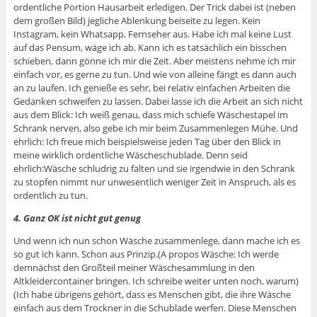
ordentliche Portion Hausarbeit erledigen. Der Trick dabei ist (neben
dem großen Bild) jegliche Ablenkung beiseite zu legen. Kein
Instagram, kein Whatsapp, Fernseher aus. Habe ich mal keine Lust
auf das Pensum, wäge ich ab. Kann ich es tatsächlich ein bisschen
schieben, dann gönne ich mir die Zeit. Aber meistens nehme ich mir
einfach vor, es gerne zu tun. Und wie von alleine fängt es dann auch
an zu laufen. Ich genieße es sehr, bei relativ einfachen Arbeiten die
Gedanken schweifen zu lassen. Dabei lasse ich die Arbeit an sich nicht
aus dem Blick: Ich weiß genau, dass mich schiefe Wäschestapel im
Schrank nerven, also gebe ich mir beim Zusammenlegen Mühe. Und
ehrlich: Ich freue mich beispielsweise jeden Tag über den Blick in
meine wirklich ordentliche Wäscheschublade. Denn seid
ehrlich:Wäsche schludrig zu falten und sie irgendwie in den Schrank
zu stopfen nimmt nur unwesentlich weniger Zeit in Anspruch, als es
ordentlich zu tun.
4. Ganz OK ist nicht gut genug
Und wenn ich nun schon Wäsche zusammenlege, dann mache ich es
so gut ich kann. Schon aus Prinzip.(A propos Wäsche: Ich werde
demnächst den Großteil meiner Wäschesammlung in den
Altkleidercontainer bringen. Ich schreibe weiter unten noch, warum)
(Ich habe übrigens gehört, dass es Menschen gibt, die ihre Wäsche
einfach aus dem Trockner in die Schublade werfen. Diese Menschen