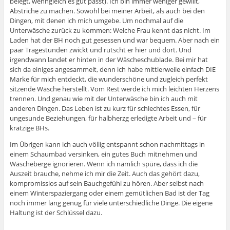
belegt, wenngleich es gut passt). Ich bin immer weniger gewillt,
Abstriche zu machen. Sowohl bei meiner Arbeit, als auch bei den
Dingen, mit denen ich mich umgebe. Um nochmal auf die
Unterwäsche zurück zu kommen: Welche Frau kennt das nicht. Im
Laden hat der BH noch gut gesessen und war bequem. Aber nach ein
paar Tragestunden zwickt und rutscht er hier und dort. Und
irgendwann landet er hinten in der Wäscheschublade. Bei mir hat
sich da einiges angesammelt, denn ich habe mittlerweile einfach DIE
Marke für mich entdeckt, die wunderschöne und zugleich perfekt
sitzende Wäsche herstellt. Vom Rest werde ich mich leichten Herzens
trennen. Und genau wie mit der Unterwäsche bin ich auch mit
anderen Dingen. Das Leben ist zu kurz für schlechtes Essen, für
ungesunde Beziehungen, für halbherzg erledigte Arbeit und – für
kratzige BHs.
Im Übrigen kann ich auch völlig entspannt schon nachmittags in
einem Schaumbad versinken, ein gutes Buch mitnehmen und
Wäscheberge ignorieren. Wenn ich nämlich spüre, dass ich die
Auszeit brauche, nehme ich mir die Zeit. Auch das gehört dazu,
kompromisslos auf sein Bauchgefühl zu hören. Aber selbst nach
einem Winterspaziergang oder einem gemütlichen Bad ist der Tag
noch immer lang genug für viele unterschiedliche Dinge. Die eigene
Haltung ist der Schlüssel dazu.