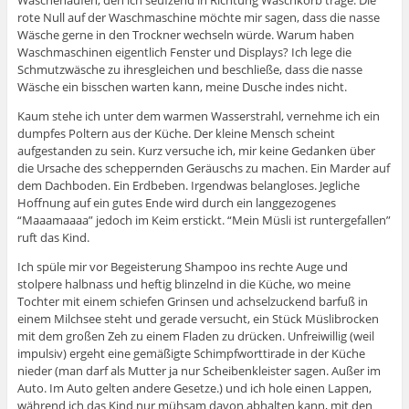
rote Null auf der Waschmaschine möchte mir sagen, dass die nasse
Wäsche gerne in den Trockner wechseln würde. Warum haben
Waschmaschinen eigentlich Fenster und Displays? Ich lege die
Schmutzwäsche zu ihresgleichen und beschließe, dass die nasse
Wäsche ein bisschen warten kann, meine Dusche indes nicht.
Kaum stehe ich unter dem warmen Wasserstrahl, vernehme ich ein
dumpfes Poltern aus der Küche. Der kleine Mensch scheint
aufgestanden zu sein. Kurz versuche ich, mir keine Gedanken über
die Ursache des scheppernden Geräuschs zu machen. Ein Marder auf
dem Dachboden. Ein Erdbeben. Irgendwas belangloses. Jegliche
Hoffnung auf ein gutes Ende wird durch ein langgezogenes
“Maaamaaaa” jedoch im Keim erstickt. “Mein Müsli ist runtergefallen”
ruft das Kind.
Ich spüle mir vor Begeisterung Shampoo ins rechte Auge und
stolpere halbnass und heftig blinzelnd in die Küche, wo meine
Tochter mit einem schiefen Grinsen und achselzuckend barfuß in
einem Milchsee steht und gerade versucht, ein Stück Müslibrocken
mit dem großen Zeh zu einem Fladen zu drücken. Unfreiwillig (weil
impulsiv) ergeht eine gemäßigte Schimpfworttirade in der Küche
nieder (man darf als Mutter ja nur Scheibenkleister sagen. Außer im
Auto. Im Auto gelten andere Gesetze.) und ich hole einen Lappen,
während ich das Kind nur mühsam davon abhalten kann, mit den