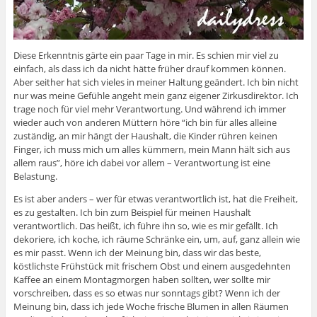
Diese Erkenntnis gärte ein paar Tage in mir. Es schien mir viel zu
einfach, als dass ich da nicht hätte früher drauf kommen können.
Aber seither hat sich vieles in meiner Haltung geändert. Ich bin nicht
nur was meine Gefühle angeht mein ganz eigener Zirkusdirektor. Ich
trage noch für viel mehr Verantwortung. Und während ich immer
wieder auch von anderen Müttern höre “ich bin für alles alleine
zuständig, an mir hängt der Haushalt, die Kinder rühren keinen
Finger, ich muss mich um alles kümmern, mein Mann hält sich aus
allem raus”, höre ich dabei vor allem – Verantwortung ist eine
Belastung.
Es ist aber anders – wer für etwas verantwortlich ist, hat die Freiheit,
es zu gestalten. Ich bin zum Beispiel für meinen Haushalt
verantwortlich. Das heißt, ich führe ihn so, wie es mir gefällt. Ich
dekoriere, ich koche, ich räume Schränke ein, um, auf, ganz allein wie
es mir passt. Wenn ich der Meinung bin, dass wir das beste,
köstlichste Frühstück mit frischem Obst und einem ausgedehnten
Kaffee an einem Montagmorgen haben sollten, wer sollte mir
vorschreiben, dass es so etwas nur sonntags gibt? Wenn ich der
Meinung bin, dass ich jede Woche frische Blumen in allen Räumen