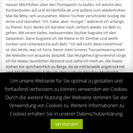
nassen Milchfüßen über den Flurteppich zu laufen. Ich wische also
Küchenboden auf und Kinderfüße ab und äußere zum wiederholten
Mal die Bitte, sich anzuziehen. Meine Tochter verschränkt bockig die
Arme und skandiert “ich. habe. aber. Hunger.” während ich anfange
zu frieren. Kurz denke ich darüber nach, einfach wieder ins Bett zu
gehen. Mit einem tiefen, bedauernden Seufzer begrabe ich den
Gedanken. Dann bugsiere ich die Kleine in ihr Zimmer und werfe
Socken und Unterwäsche aufs Bett. “Ich will nicht diese Unterhose”
ist das letzte, was ich höre, bevor mein inneres Tsunamiwarnsystem
die Melodie von Jeopardy abspielt. Das Wutgeheul ignorierend sorge
ich für etwas räumlichen Abstand und ziehe ich mich an. Die Haare
stehen mir sprichwörtlich zu Berge, da sie mittlerweile angetrocknet
sind. Möglicherweise habe ich aber auch ein bisschen Müslimilch
hineingeknetet. Die Uhr zeigt übrigens mittlerweile viertel nach neun.
Um unsere Webseite für Sie optimal zu gestalten und
Kuriosität am Rande: Wenn ich mein Kind zur Eile mahne, passiert
fortlaufend verbessern zu können, verwenden wir Cookies.
folgendes: Anweisungen wie “Zieh Dir bitte Deine Schuhe an”, die in
Echtzeit in maximal zwei Minuten zu erledigen sind, nehmen allein
Durch die weitere Nutzung der Webseite stimmen Sie der
durch den Hinweis, dass es eile, neue Dimensionen an.
Verwendung von Cookies zu. Weitere Informationen zu
Klettverschlüsse machen Schuhe zu unüberwindbaren Hindernissen.
Verrutschte Socken gar machen ein mehrmaliges An- und Ausziehen
Cookies erhalten Sie in unserer Datenschutzerklärung.
von Fußbekleidung unabdingbar.
Verstanden
Als wir im Kindergarten aufschlagen (“wo sind meine Schüssel? Wo ist
Dene Jacke? Warum hast Du nur eine Socke an?”) , ist es kurz vor