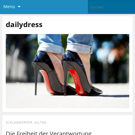
Menü
dailydress
SCHLAGWÖRTER:
ALLTAG
Die Freiheit der Verantwortung