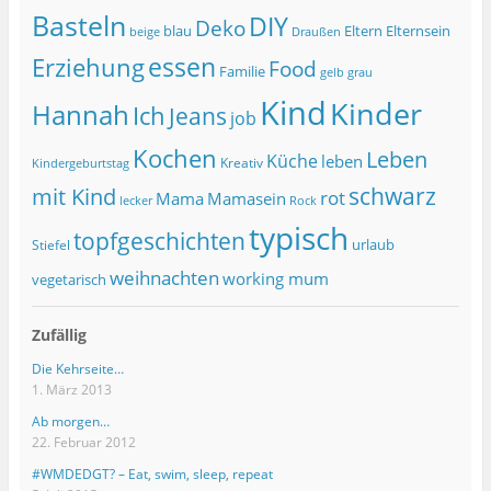
Basteln
DIY
Deko
blau
Eltern
Elternsein
beige
Draußen
essen
Erziehung
Food
Familie
grau
gelb
Kind
Kinder
Hannah
Ich
Jeans
job
Kochen
Leben
Küche
leben
Kreativ
Kindergeburtstag
schwarz
mit Kind
rot
Mama
Mamasein
lecker
Rock
typisch
topfgeschichten
urlaub
Stiefel
weihnachten
working mum
vegetarisch
Zufällig
Die Kehrseite…
1. März 2013
Ab morgen…
22. Februar 2012
#WMDEDGT? – Eat, swim, sleep, repeat