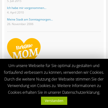
5. Juli 2015
Ich habe mir vorgenommen…
4. April 2010
Meine Stadt am Sonntagmorgen…
26. November 2006
Um unsere Webseite für Sie optimal zu gestalten und
fortlaufend verbessern zu können, verwenden wir Cookies.
Durch die weitere Nutzung der Webseite stimmen Sie der
Verwendung von Cookies zu. Weitere Informationen zu
Ganze Seite ansehen
Cookies erhalten Sie in unserer Datenschutzerklärung.
Proudly powered by WordPress
Verstanden