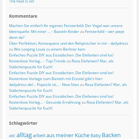
The heat is on!
Kommentare
Machen Sie einfach Ihr eigenes Fensterbild: Der Vogel war unsere
Ideenquelle. Mit einer … – Basteln Kinder
zu
Fensterbild – wer piept
denn da?
Über Perfektion, Konsequenz und den Rehpinscher in mir - dailydress
zu
Wie Looping Louie zu einem Berliner kam
Einfaches Puzzle DIY aus Eisstäbchen. Die Elefanten sind los!
Kostenlose Vorlag... - Top-Trends
zu
Rosa Elefanten? Klar, als
Stäbchenpuzzle für Euch!
Einfaches Puzzle DIY aus Eisstäbchen. Die Elefanten sind los!
Kostenlose Vorlage zum Basteln mit Eisstiel gibt's hier:
dailydress.de/... Popsicle sti... - New Sites
zu
Rosa Elefanten? Klar, als
Stäbchenpuzzle für Euch!
Einfaches Puzzle DIY aus Eisstäbchen. Die Elefanten sind los!
Kostenlose Vorlag... - Gesunde Ernährung
zu
Rosa Elefanten? Klar, als
Stäbchenpuzzle für Euch!
Schlagwörter
alltag
Backen
aus meiner Küche
arbeit
Baby
ABC