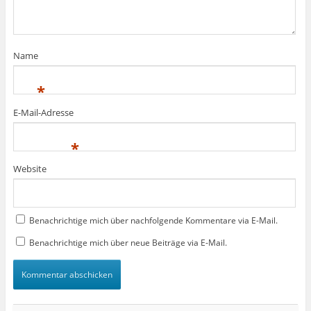
n
n
f
e
e
n
t
t
e
)
)
t
)
Name
*
E-Mail-Adresse
*
Website
Benachrichtige mich über nachfolgende Kommentare via E-Mail.
Benachrichtige mich über neue Beiträge via E-Mail.