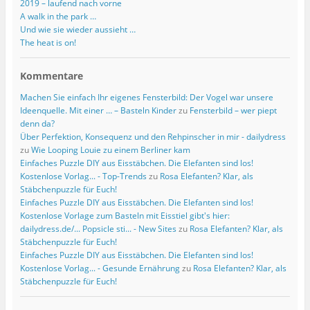
2019 – laufend nach vorne
A walk in the park …
Und wie sie wieder aussieht …
The heat is on!
Kommentare
Machen Sie einfach Ihr eigenes Fensterbild: Der Vogel war unsere
Ideenquelle. Mit einer … – Basteln Kinder
zu
Fensterbild – wer piept
denn da?
Über Perfektion, Konsequenz und den Rehpinscher in mir - dailydress
zu
Wie Looping Louie zu einem Berliner kam
Einfaches Puzzle DIY aus Eisstäbchen. Die Elefanten sind los!
Kostenlose Vorlag... - Top-Trends
zu
Rosa Elefanten? Klar, als
Stäbchenpuzzle für Euch!
Einfaches Puzzle DIY aus Eisstäbchen. Die Elefanten sind los!
Kostenlose Vorlage zum Basteln mit Eisstiel gibt's hier:
dailydress.de/... Popsicle sti... - New Sites
zu
Rosa Elefanten? Klar, als
Stäbchenpuzzle für Euch!
Einfaches Puzzle DIY aus Eisstäbchen. Die Elefanten sind los!
Kostenlose Vorlag... - Gesunde Ernährung
zu
Rosa Elefanten? Klar, als
Stäbchenpuzzle für Euch!