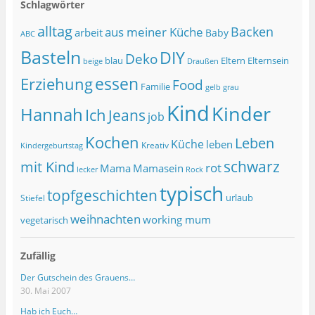
Schlagwörter
alltag
Backen
aus meiner Küche
arbeit
Baby
ABC
Basteln
DIY
Deko
blau
Eltern
Elternsein
beige
Draußen
essen
Erziehung
Food
Familie
grau
gelb
Kind
Kinder
Hannah
Ich
Jeans
job
Kochen
Leben
Küche
leben
Kreativ
Kindergeburtstag
schwarz
mit Kind
rot
Mama
Mamasein
lecker
Rock
typisch
topfgeschichten
urlaub
Stiefel
weihnachten
working mum
vegetarisch
Zufällig
Der Gutschein des Grauens…
30. Mai 2007
Hab ich Euch…