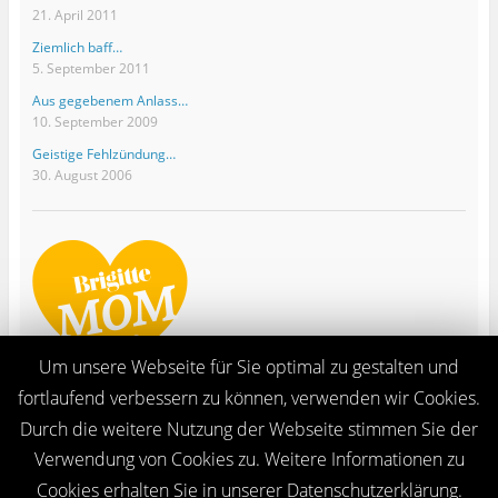
21. April 2011
Ziemlich baff…
5. September 2011
Aus gegebenem Anlass…
10. September 2009
Geistige Fehlzündung…
30. August 2006
Um unsere Webseite für Sie optimal zu gestalten und
fortlaufend verbessern zu können, verwenden wir Cookies.
Durch die weitere Nutzung der Webseite stimmen Sie der
Verwendung von Cookies zu. Weitere Informationen zu
Ganze Seite ansehen
Cookies erhalten Sie in unserer Datenschutzerklärung.