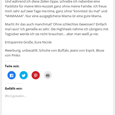
Und während ich diese Zeilen tippe, schreibe ich nebenbei eine
Packliste für meine Mini-Auszeit ganz ohne meine Familie. Ich freue
mich sehr auf zwei Tage me-time, ganz ohne “könntest du mal” und
“MAMAAAA”. Nur eine ausgeglichene Mama ist eine gute Mama.
Macht ihr das auch manchmal? Ohne schlechtes Gewissen? Einfach
mal raus? Ich genieße es sehr. Die Highheels nehme ich übrigens mit.
Tagsüber werde ich sie nicht brauchen… aber man weiß ja nie.
Entspannte Grüße, Eure Nicole
#werbung, unbezahlt: Schuhe von Buffalo, Jeans von Esprit, Bluse
von Pinko
Teile mit:
K
K
K
K
l
l
l
l
i
i
i
i
c
c
c
c
k
k
k
k
Gefällt mir:
,
,
,
e
u
u
u
n
m
m
m
z
Wird geladen...
a
ü
a
u
u
b
u
m
f
e
f
A
F
r
P
u
a
T
i
s
c
w
n
d