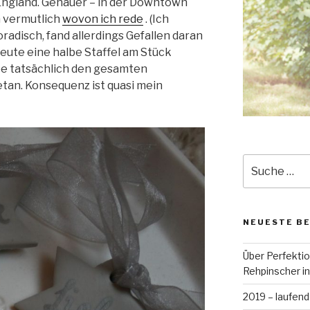
England. Genauer – in der Downtown
n vermutlich
wovon ich rede
. (Ich
radisch, fand allerdings Gefallen daran
heute eine halbe Staffel am Stück
be tatsächlich den gesamten
tan. Konsequenz ist quasi mein
Suche
nach:
NEUESTE B
Über Perfekti
Rehpinscher in
2019 – laufend