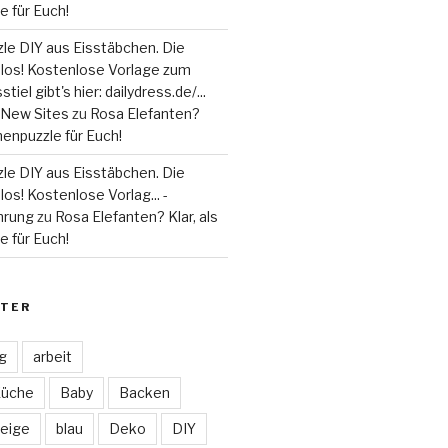
 für Euch!
le DIY aus Eisstäbchen. Die
 los! Kostenlose Vorlage zum
tiel gibt's hier: dailydress.de/...
 - New Sites
zu
Rosa Elefanten?
henpuzzle für Euch!
le DIY aus Eisstäbchen. Die
los! Kostenlose Vorlag... -
hrung
zu
Rosa Elefanten? Klar, als
 für Euch!
TER
ag
arbeit
Küche
Baby
Backen
eige
blau
Deko
DIY