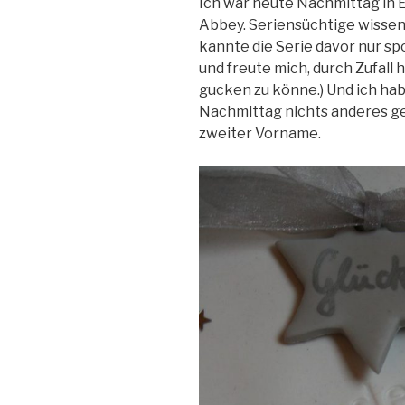
Ich war heute Nachmittag in 
Abbey. Seriensüchtige wisse
kannte die Serie davor nur spo
und freute mich, durch Zufall 
gucken zu könne.) Und ich ha
Nachmittag nichts anderes ge
zweiter Vorname.