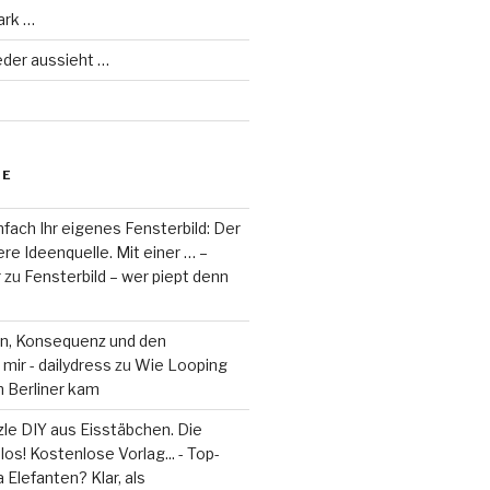
ark …
eder aussieht …
RE
fach Ihr eigenes Fensterbild: Der
re Ideenquelle. Mit einer … –
r
zu
Fensterbild – wer piept denn
on, Konsequenz und den
mir - dailydress
zu
Wie Looping
m Berliner kam
le DIY aus Eisstäbchen. Die
los! Kostenlose Vorlag... - Top-
 Elefanten? Klar, als