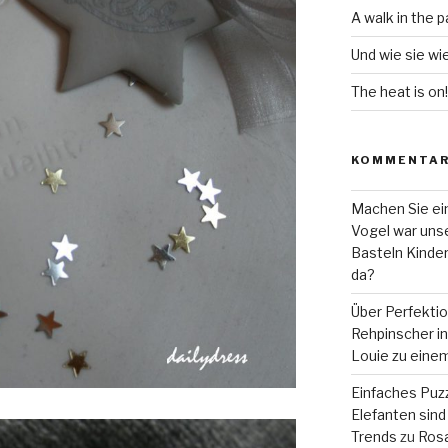
A walk in the p
Und wie sie wi
The heat is on!
KOMMENTA
Machen Sie ein
Vogel war unse
Basteln Kinde
da?
Über Perfekti
Rehpinscher in 
Louie zu eine
Einfaches Puzz
Elefanten sind 
Trends
zu
Rosa