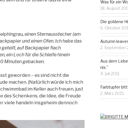
Was für ein W
18. August 20
Die goldene H
6. Oktober 20
delphingrau, einen Sternausstecher (am
Backpapier und einen Ofen. Ich habe das
Autumn leave
2. September 
 geteilt, auf Backpapier flach
, ein Loch für die Schleife hinein
Aus dem Leben e
30 Minuten gebacken.
nix.”
4. Juli 2011
sst geworden – es sind nicht die
eude machen. (Natürlich würde ich mich
Farbtupfer bit
Schwimmbad im Keller auch freuen, just
2. März 2015
ke des Schenkens, die Idee, die Freude
ber viele handeln insgeheim dennoch