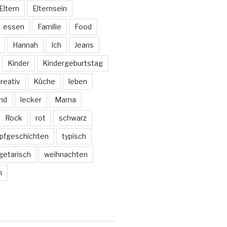
Eltern
Elternsein
essen
Familie
Food
Hannah
Ich
Jeans
Kinder
Kindergeburtstag
reativ
Küche
leben
nd
lecker
Mama
Rock
rot
schwarz
pfgeschichten
typisch
getarisch
weihnachten
m