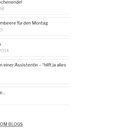
ochenende!
08
imbeere für den Montag
15
s
2014
iner Assistentin – “hilft ja alles
te…