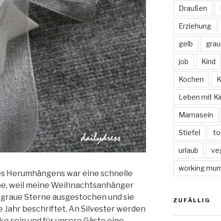
Draußen
Erziehung
gelb
grau
job
Kind
Kochen
K
Leben mit Ki
Mamasein
Stiefel
to
urlaub
ve
working mu
s Herumhängens war eine schnelle
abe, weil meine Weihnachtsanhänger
tgraue Sterne ausgestochen und sie
ZUFÄLLIG
 Jahr beschriftet. An Silvester werden
eko sein und für unsere Gäste eine