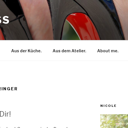
SS
.
Aus der Küche.
Aus dem Atelier.
About me.
RINGER
NICOLE
Dir!