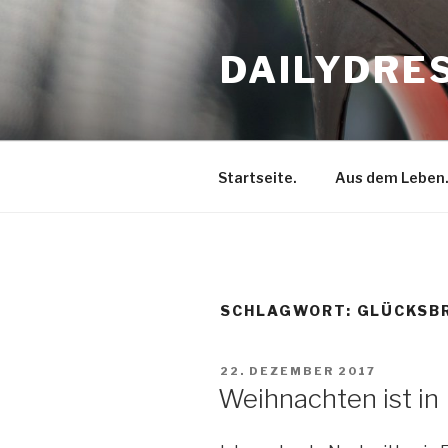
Zum
Inhalt
DAILYDRE
springen
Startseite.
Aus dem Leben
SCHLAGWORT: GLÜCKSB
VERÖFFENTLICHT
22. DEZEMBER 2017
AM
Weihnachten ist in 