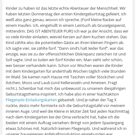
Kinder zu haben ist das letzte echte Abenteuer der Menschheit. Wir
haben letzten Donnerstag den ersten Kindergeburtstag gefeiert, ich
weiß also ganz genau, wovon ich spreche. (Fünf kleine Racker auf
einem Haufen. Ich, eingehüllt in einem Leintuch als Gruselgespenst,
mittendrin. DAS IST ABENTEUER PUR!) Ich war ja der Ansicht, dass wir
so viele Kinder einladen, wieviel Kerzen auf dem Kuchen stehen. Das
Kind zählte also die potentiellen Gäste an ihren kleinen Fingern ab.
Ich sagte vier, sie zählte fünf. “Dann sind’s halt leider fünf”, war das
einzige, was sie zu der offensichtlichen Diskrepanz zwischen Ist und
Soll sagte. Und so luden wir fünf Kinder ein. Man sieht sehr schön,
wer besser verhandeln kann. Schon vor Wochen waren die Kinder
mit dem Kindergarten für anderthalb Wochen täglich viele Stunden
im Wald. Sie kamen nach Hause mit Taschen voller Stöckchen und
Ästchen, Moos und Laub (und Kellerasseln und Ameisen. Fragt
nicht.). Scheinbar hat mich das unbewusst zu unserem diesjährigen
Geburtstagsthema inspiriert. Ich habe also in einer Nachtaktion
Fliegenpilz-Einladungskarten
gebastelt. Und je näher der Tag X
rückte, desto mehr formierte sich die Geburtstagstafel vor meinem
inneren Auge. Und weil die Kleine in letzter Zeit fast jeden Nachmittag
nach dem Kindergarten bei der Oma verbracht hat, habe ich die
beiden mit einem Auftrag versehen: Bringt von jedem Spaziergang
etwas Schönes mit. Natürlich keinen Fliegenpilz. Und während ich in
unserer hauseigenen Apfelsaftproduktion eingebunden war,