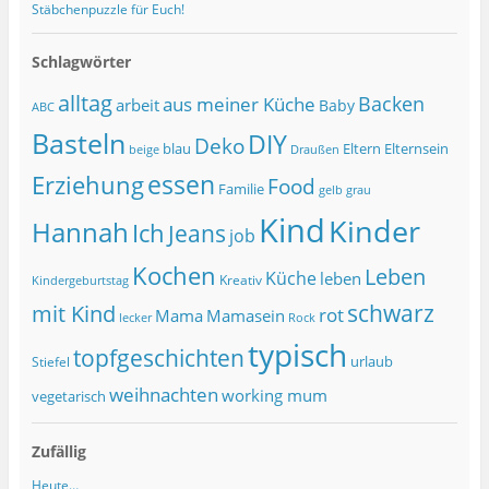
Stäbchenpuzzle für Euch!
Schlagwörter
alltag
Backen
aus meiner Küche
arbeit
Baby
ABC
Basteln
DIY
Deko
blau
Eltern
Elternsein
beige
Draußen
essen
Erziehung
Food
Familie
grau
gelb
Kind
Kinder
Hannah
Ich
Jeans
job
Kochen
Leben
Küche
leben
Kreativ
Kindergeburtstag
schwarz
mit Kind
rot
Mama
Mamasein
lecker
Rock
typisch
topfgeschichten
urlaub
Stiefel
weihnachten
working mum
vegetarisch
Zufällig
Heute…