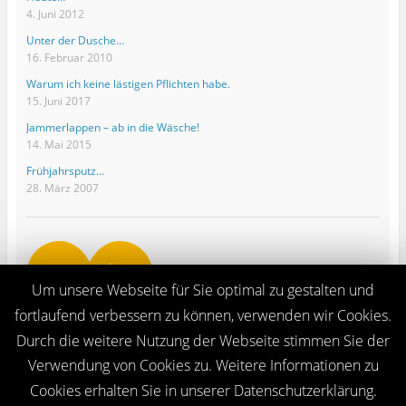
4. Juni 2012
Unter der Dusche…
16. Februar 2010
Warum ich keine lästigen Pflichten habe.
15. Juni 2017
Jammerlappen – ab in die Wäsche!
14. Mai 2015
Frühjahrsputz…
28. März 2007
Um unsere Webseite für Sie optimal zu gestalten und
fortlaufend verbessern zu können, verwenden wir Cookies.
Durch die weitere Nutzung der Webseite stimmen Sie der
Verwendung von Cookies zu. Weitere Informationen zu
Cookies erhalten Sie in unserer Datenschutzerklärung.