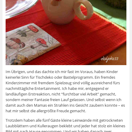
Im Übrigen, und das dachte ich mir fast im Voraus, haben Kinder
keinerlei Sinn für Tischdeko oder Bastelprogramm. Ein fremdes
Kinderzimmer mit fremdem Spielzeug sind völlig ausreichend fürs
nachmittägliche Entertainment. Ich habe mir, entgegend er
landläufigen Erstreaktion, nicht “furchtbar viel Arbeit” gemacht,
sondern meiner Fantasie freien Lauf gelassen. Und selbst wenn ich
damit auch den Mamas ein Strahlen ins Gesicht zaubern konnte – es
hat mir selbst die allergrößte Freude gemacht.
Trotzdem haben alle fünf Gäste kleine Leinwände mit getrockneten
Laubblättern und Kulleraugen beklebt und jeder hat stolz ein kleines
Bild mit nach Hause genommen. Und wir haben danach zwei