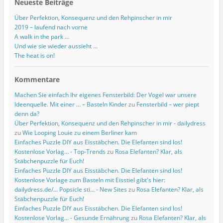
Neueste Beiträge
Über Perfektion, Konsequenz und den Rehpinscher in mir
2019 – laufend nach vorne
A walk in the park …
Und wie sie wieder aussieht …
The heat is on!
Kommentare
Machen Sie einfach Ihr eigenes Fensterbild: Der Vogel war unsere
Ideenquelle. Mit einer … – Basteln Kinder
zu
Fensterbild – wer piept
denn da?
Über Perfektion, Konsequenz und den Rehpinscher in mir - dailydress
zu
Wie Looping Louie zu einem Berliner kam
Einfaches Puzzle DIY aus Eisstäbchen. Die Elefanten sind los!
Kostenlose Vorlag... - Top-Trends
zu
Rosa Elefanten? Klar, als
Stäbchenpuzzle für Euch!
Einfaches Puzzle DIY aus Eisstäbchen. Die Elefanten sind los!
Kostenlose Vorlage zum Basteln mit Eisstiel gibt's hier:
dailydress.de/... Popsicle sti... - New Sites
zu
Rosa Elefanten? Klar, als
Stäbchenpuzzle für Euch!
Einfaches Puzzle DIY aus Eisstäbchen. Die Elefanten sind los!
Kostenlose Vorlag... - Gesunde Ernährung
zu
Rosa Elefanten? Klar, als