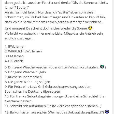
dann gucke ich aus dem Fenster und denke “Oh, die Sonne scheint…
lernen? Später!”
An sich ja nicht falsch. Nur dass ich “später” eben vom vielen
Schwimmen, im Freibad Herumliegen und Einkaufen so kaputt bin,
dass ich die Sache mit dem Lernen gerne auf morgen verschiebe.
Und morgen? Da scheint doch sicher wieder die Sonne.
Vielleicht verewige ich hier meine Liste. Möge das ein Antrieb sein,
endlich loszulegen.
1. BWL lernen
2. WIRKLICH BWL lernen
3. BM lernen
4. HK lernen
5. Dringend Wäsche waschen (oder dritten Waschkorb kaufen…
)
6. Dringend Wäsche bügeln
7. Küche sauber machen
8. Die ganze Wohnung saugen
9. Für Petra eine Lava-Grill-Gebrauchsanweisung aus dem
Spanischen ins Deutsche übersetzen
10. Für Franks Geburtstagsfeier morgen Abend eine Schachtel fürs
Geschenk basteln
11. Schreibtisch aufräumen (Sollte vielleicht ganz oben stehen…)
12. Balkonkästen auszupfen (Wer hat das Unkraut da gepflanzt???