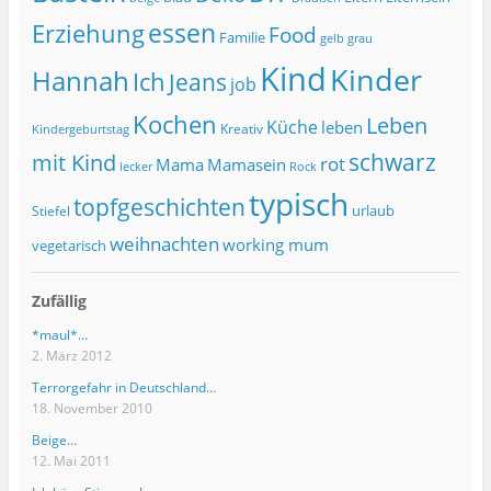
essen
Erziehung
Food
Familie
grau
gelb
Kind
Kinder
Hannah
Ich
Jeans
job
Kochen
Leben
Küche
leben
Kreativ
Kindergeburtstag
schwarz
mit Kind
rot
Mama
Mamasein
lecker
Rock
typisch
topfgeschichten
urlaub
Stiefel
weihnachten
working mum
vegetarisch
Zufällig
*maul*…
2. März 2012
Terrorgefahr in Deutschland…
18. November 2010
Beige…
12. Mai 2011