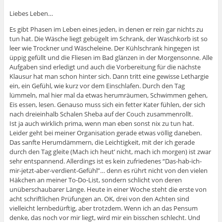
Liebes Leben…
Es gibt Phasen im Leben eines jeden, in denen er rein gar nichts zu
tun hat. Die Wäsche liegt gebügelt im Schrank, der Waschkorb ist so
leer wie Trockner und Wäscheleine. Der Kühlschrank hingegen ist
üppig gefüllt und die Fliesen im Bad glänzen in der Morgensonne. Alle
Aufgaben sind erledigt und auch die Vorbereitung für die nächste
Klausur hat man schon hinter sich. Dann tritt eine gewisse Lethargie
ein, ein Gefühl, wie kurz vor dem Einschlafen. Durch den Tag
lümmeln, mal hier mal da etwas herumräumen, Schwimmen gehen,
Eis essen, lesen. Genauso muss sich ein fetter Kater fühlen, der sich
nach dreieinhalb Schalen Sheba auf der Couch zusammenrollt.
Ist ja auch wirklich prima, wenn man eben sonst nix zu tun hat.
Leider geht bei meiner Organisation gerade etwas völlig daneben.
Das sanfte Herumdämmern, die Leichtigkeit, mit der ich gerade
durch den Tag gleite (Mach ich heut’ nicht, mach ich morgen) ist zwar
sehr entspannend. Allerdings ist es kein zufriedenes “Das-hab-ich-
mir-jetzt-aber-verdient-Gefühl”… denn es rührt nicht von den vielen
Häkchen an meiner To-Do-List, sondern schlicht von deren
unüberschaubarer Länge. Heute in einer Woche steht die erste von
acht schriftlichen Prüfungen an. OK, drei von den Achten sind
vielleicht lernbedürftig, aber trotzdem. Wenn ich an das Pensum
denke, das noch vor mir liegt, wird mir ein bisschen schlecht. Und