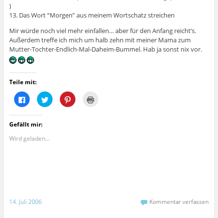
)
13. Das Wort “Morgen” aus meinem Wortschatz streichen
Mir würde noch viel mehr einfallen… aber für den Anfang reicht’s.
Außerdem treffe ich mich um halb zehn mit meiner Mama zum
Mutter-Tochter-Endlich-Mal-Daheim-Bummel. Hab ja sonst nix vor.
Teile mit:
K
K
K
K
l
l
l
l
i
i
i
i
c
c
c
c
k
k
k
k
Gefällt mir:
,
,
,
e
u
u
u
n
m
m
m
z
Wird geladen...
a
ü
a
u
u
b
u
m
f
e
f
A
F
r
P
u
a
T
i
s
c
w
n
d
e
i
t
r
b
t
e
u
o
t
r
c
o
e
e
k
14. Juli 2006
Kommentar verfassen
k
r
s
e
z
z
t
n
u
u
z
(