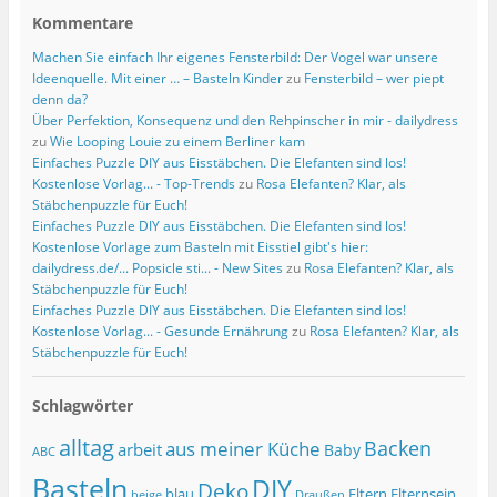
Kommentare
Machen Sie einfach Ihr eigenes Fensterbild: Der Vogel war unsere
Ideenquelle. Mit einer … – Basteln Kinder
zu
Fensterbild – wer piept
denn da?
Über Perfektion, Konsequenz und den Rehpinscher in mir - dailydress
zu
Wie Looping Louie zu einem Berliner kam
Einfaches Puzzle DIY aus Eisstäbchen. Die Elefanten sind los!
Kostenlose Vorlag... - Top-Trends
zu
Rosa Elefanten? Klar, als
Stäbchenpuzzle für Euch!
Einfaches Puzzle DIY aus Eisstäbchen. Die Elefanten sind los!
Kostenlose Vorlage zum Basteln mit Eisstiel gibt's hier:
dailydress.de/... Popsicle sti... - New Sites
zu
Rosa Elefanten? Klar, als
Stäbchenpuzzle für Euch!
Einfaches Puzzle DIY aus Eisstäbchen. Die Elefanten sind los!
Kostenlose Vorlag... - Gesunde Ernährung
zu
Rosa Elefanten? Klar, als
Stäbchenpuzzle für Euch!
Schlagwörter
alltag
Backen
aus meiner Küche
arbeit
Baby
ABC
Basteln
DIY
Deko
blau
Eltern
Elternsein
beige
Draußen