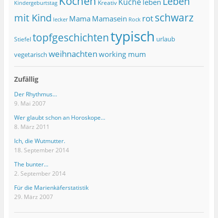
Kochen
Leben
Küche
leben
Kreativ
Kindergeburtstag
schwarz
mit Kind
rot
Mama
Mamasein
lecker
Rock
typisch
topfgeschichten
urlaub
Stiefel
weihnachten
working mum
vegetarisch
Zufällig
Der Rhythmus…
9. Mai 2007
Wer glaubt schon an Horoskope…
8. März 2011
Ich, die Wutmutter.
18. September 2014
The bunter…
2. September 2014
Für die Marienkäferstatistik
29. März 2007