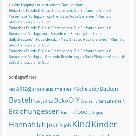
zu
Wie Looping Louie zu einem Berliner kam
Einfaches Puzzle DIY aus Eisstäbchen. Die Elefanten sind los!
Kostenlose Vorlag... - Top-Trends
zu
Rosa Elefanten? Klar, als
Stäbchenpuzzle für Euch!
Einfaches Puzzle DIY aus Eisstäbchen. Die Elefanten sind los!
Kostenlose Vorlage zum Basteln mit Eisstiel gibt's hier:
dailydress.de/... Popsicle sti... - New Sites
zu
Rosa Elefanten? Klar, als
Stäbchenpuzzle für Euch!
Einfaches Puzzle DIY aus Eisstäbchen. Die Elefanten sind los!
Kostenlose Vorlag... - Gesunde Ernährung
zu
Rosa Elefanten? Klar, als
Stäbchenpuzzle für Euch!
Schlagwörter
alltag
Backen
aus meiner Küche
arbeit
Baby
ABC
Basteln
DIY
Deko
blau
Eltern
Elternsein
beige
Draußen
essen
Erziehung
Food
Familie
grau
gelb
Kind
Kinder
Hannah
Ich
Jeans
job