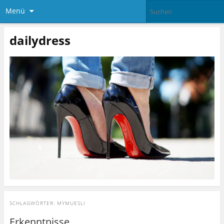
Menü
dailydress
SCHLAGWÖRTER:
MYMUESLI
Erkenntnisse …