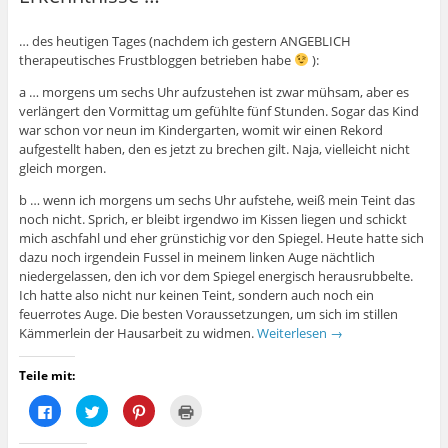
… des heutigen Tages (nachdem ich gestern ANGEBLICH
therapeutisches Frustbloggen betrieben habe
):
a … morgens um sechs Uhr aufzustehen ist zwar mühsam, aber es
verlängert den Vormittag um gefühlte fünf Stunden. Sogar das Kind
war schon vor neun im Kindergarten, womit wir einen Rekord
aufgestellt haben, den es jetzt zu brechen gilt. Naja, vielleicht nicht
gleich morgen.
b … wenn ich morgens um sechs Uhr aufstehe, weiß mein Teint das
noch nicht. Sprich, er bleibt irgendwo im Kissen liegen und schickt
mich aschfahl und eher grünstichig vor den Spiegel. Heute hatte sich
dazu noch irgendein Fussel in meinem linken Auge nächtlich
niedergelassen, den ich vor dem Spiegel energisch herausrubbelte.
Ich hatte also nicht nur keinen Teint, sondern auch noch ein
feuerrotes Auge. Die besten Voraussetzungen, um sich im stillen
Kämmerlein der Hausarbeit zu widmen.
Weiterlesen
→
Teile mit:
K
K
K
K
l
l
l
l
i
i
i
i
c
c
c
c