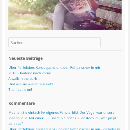
n
n
e
ö
s
s
n
f
t
t
s
f
e
e
t
n
r
r
e
e
g
g
r
t
e
e
g
)
ö
ö
e
f
f
ö
f
f
f
n
n
f
e
e
n
t
t
e
)
)
t
)
Neueste Beiträge
Über Perfektion, Konsequenz und den Rehpinscher in mir
2019 – laufend nach vorne
A walk in the park …
Und wie sie wieder aussieht …
The heat is on!
Kommentare
Machen Sie einfach Ihr eigenes Fensterbild: Der Vogel war unsere
Ideenquelle. Mit einer … – Basteln Kinder
zu
Fensterbild – wer piept
denn da?
Über Perfektion, Konsequenz und den Rehpinscher in mir - dailydress