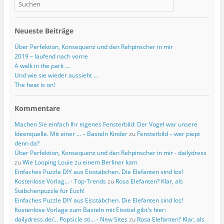
t
t
e
)
)
t
)
Neueste Beiträge
Über Perfektion, Konsequenz und den Rehpinscher in mir
2019 – laufend nach vorne
A walk in the park …
Und wie sie wieder aussieht …
The heat is on!
Kommentare
Machen Sie einfach Ihr eigenes Fensterbild: Der Vogel war unsere
Ideenquelle. Mit einer … – Basteln Kinder
zu
Fensterbild – wer piept
denn da?
Über Perfektion, Konsequenz und den Rehpinscher in mir - dailydress
zu
Wie Looping Louie zu einem Berliner kam
Einfaches Puzzle DIY aus Eisstäbchen. Die Elefanten sind los!
Kostenlose Vorlag... - Top-Trends
zu
Rosa Elefanten? Klar, als
Stäbchenpuzzle für Euch!
Einfaches Puzzle DIY aus Eisstäbchen. Die Elefanten sind los!
Kostenlose Vorlage zum Basteln mit Eisstiel gibt's hier:
dailydress.de/... Popsicle sti... - New Sites
zu
Rosa Elefanten? Klar, als