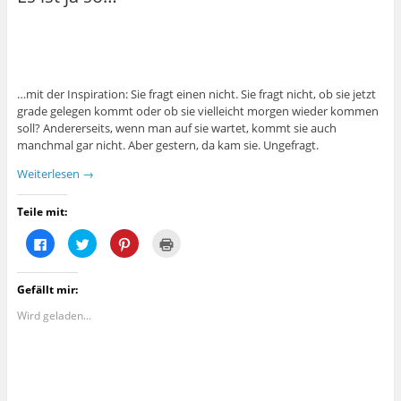
…mit der Inspiration: Sie fragt einen nicht. Sie fragt nicht, ob sie jetzt
grade gelegen kommt oder ob sie vielleicht morgen wieder kommen
soll? Andererseits, wenn man auf sie wartet, kommt sie auch
manchmal gar nicht. Aber gestern, da kam sie. Ungefragt.
Weiterlesen
→
Teile mit:
K
K
K
K
l
l
l
l
i
i
i
i
c
c
c
c
k
k
k
k
Gefällt mir:
,
,
,
e
u
u
u
n
m
m
m
z
Wird geladen...
a
ü
a
u
u
b
u
m
f
e
f
A
F
r
P
u
a
T
i
s
c
w
n
d
e
i
t
r