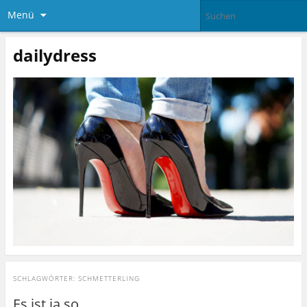
Menü
dailydress
SCHLAGWÖRTER:
SCHMETTERLING
Es ist ja so…