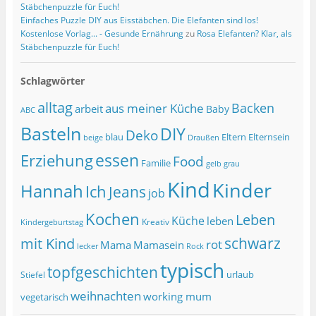
Stäbchenpuzzle für Euch!
Einfaches Puzzle DIY aus Eisstäbchen. Die Elefanten sind los!
Kostenlose Vorlag... - Gesunde Ernährung
zu
Rosa Elefanten? Klar, als
Stäbchenpuzzle für Euch!
Schlagwörter
alltag
Backen
aus meiner Küche
arbeit
Baby
ABC
Basteln
DIY
Deko
blau
Eltern
Elternsein
beige
Draußen
essen
Erziehung
Food
Familie
grau
gelb
Kind
Kinder
Hannah
Ich
Jeans
job
Kochen
Leben
Küche
leben
Kreativ
Kindergeburtstag
schwarz
mit Kind
rot
Mama
Mamasein
lecker
Rock
typisch
topfgeschichten
urlaub
Stiefel
weihnachten
working mum
vegetarisch