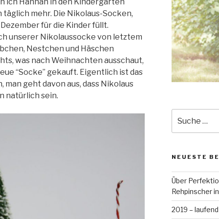
n ich Hannah in den Kindergarten
n täglich mehr. Die Nikolaus-Socken,
 Dezember für die Kinder füllt.
h unserer Nikolaussocke von letztem
örbchen, Nestchen und Häschen
chts, was nach Weihnachten ausschaut,
ue “Socke” gekauft. Eigentlich ist das
nn, man geht davon aus, dass Nikolaus
 natürlich sein.
Suche
nach:
NEUESTE B
Über Perfekti
Rehpinscher in
2019 – laufend