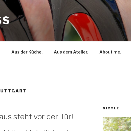
SS
.
Aus der Küche.
Aus dem Atelier.
About me.
TUTTGART
NICOLE
aus steht vor der Tür!