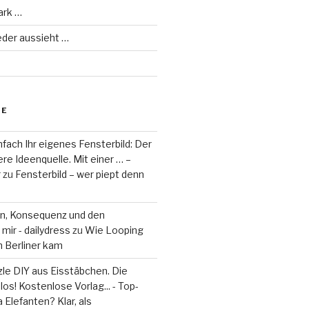
ark …
eder aussieht …
RE
fach Ihr eigenes Fensterbild: Der
re Ideenquelle. Mit einer … –
r
zu
Fensterbild – wer piept denn
on, Konsequenz und den
mir - dailydress
zu
Wie Looping
m Berliner kam
le DIY aus Eisstäbchen. Die
los! Kostenlose Vorlag... - Top-
 Elefanten? Klar, als