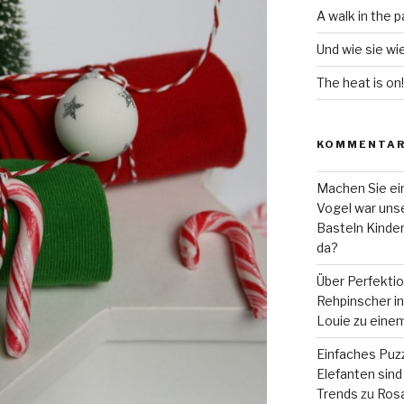
A walk in the p
Und wie sie wi
The heat is on!
KOMMENTA
Machen Sie ein
Vogel war unse
Basteln Kinde
da?
Über Perfekti
Rehpinscher in 
Louie zu eine
Einfaches Puzz
Elefanten sind 
Trends
zu
Rosa