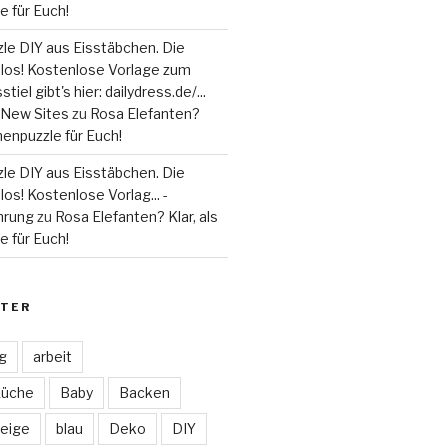
 für Euch!
le DIY aus Eisstäbchen. Die
 los! Kostenlose Vorlage zum
tiel gibt's hier: dailydress.de/...
 - New Sites
zu
Rosa Elefanten?
henpuzzle für Euch!
le DIY aus Eisstäbchen. Die
los! Kostenlose Vorlag... -
hrung
zu
Rosa Elefanten? Klar, als
 für Euch!
TER
ag
arbeit
Küche
Baby
Backen
eige
blau
Deko
DIY