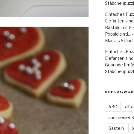
Stäbchenpuzzle
Einfaches Puzz
Elefanten sind
Basteln mit Eiss
Popsicle sti...
Klar, als Stäbc
Einfaches Puzz
Elefanten sind 
Gesunde Ernä
Stäbchenpuzzle
SCHLAGWÖR
ABC
allt
aus meiner 
Basteln
b