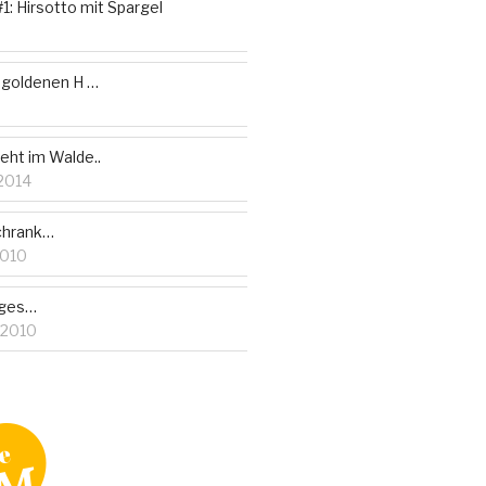
#1: Hirsotto mit Spargel
 goldenen H …
teht im Walde..
2014
chrank…
2010
ages…
 2010