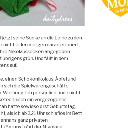
jetzt seine Socke an die Leine zu den
 nicht jeden morgen daran erinnert,
 ihre Nikolaussocken abgegeben
t übrigens grün. Und fällt in dem
ens auf.
e, einen Schokonikolaus, Äpfel und
n sich die Spielwarengeschäfte
 Werbung. Ich persönlich finde nicht,
ketechnisch ein vorgezogenes
nah hatte sowieso erst Geburtstag.
t, als ich ab 2.21 Uhr schlaflos im Bett
 Hannahs ganz privaten,
t. (Bei uns trägt der Nikolaus