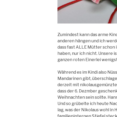
Zumindest kann das arme Kind 
anderen hängen und ich werde
dass fast ALLE Mütter schon
haben, nur ich nicht. Unsere is
ganzen roten Einerlei wenigst
Während es im Kindi also Nüss
Mandarinen gibt, überschlage
derzeit mit nikolausgemünzter
dass der 6. Dezmber geschen
Weihnachten sein sollte. Han
Und so grübelte ich heute Nach
lag, was der Nikolaus wohl in
familieninternen Stiefel steck