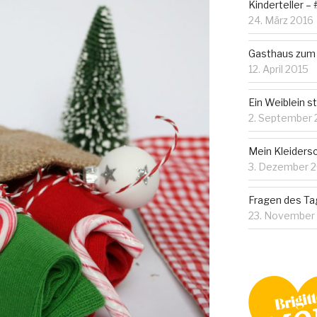
Kinderteller – 
24. März 2016
Gasthaus zum
12. April 2015
Ein Weiblein s
2. September 
Mein Kleiders
3. Dezember 
Fragen des T
23. November