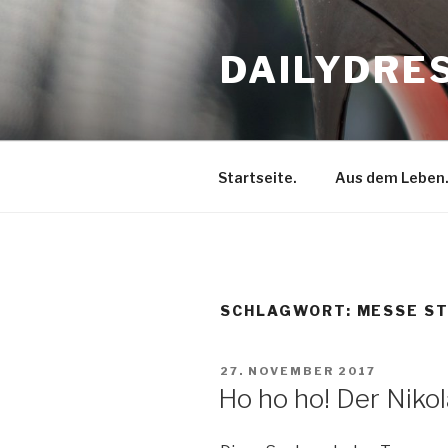
Zum
Inhalt
DAILYDRE
springen
Startseite.
Aus dem Leben
SCHLAGWORT: MESSE S
VERÖFFENTLICHT
27. NOVEMBER 2017
AM
Ho ho ho! Der Nikol