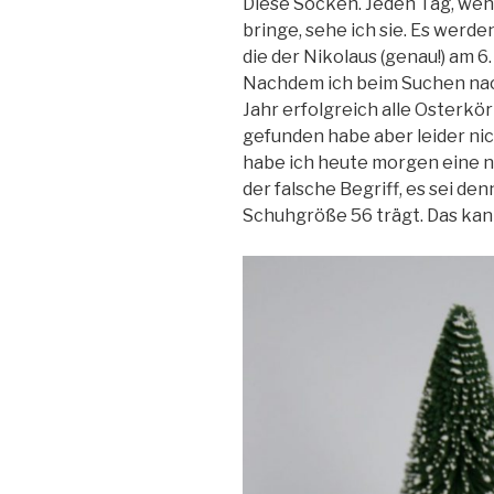
Diese Socken. Jeden Tag, wen
bringe, sehe ich sie. Es werde
die der Nikolaus (genau!) am 6.
Nachdem ich beim Suchen nac
Jahr erfolgreich alle Osterk
gefunden habe aber leider ni
habe ich heute morgen eine ne
der falsche Begriff, es sei de
Schuhgröße 56 trägt. Das kann