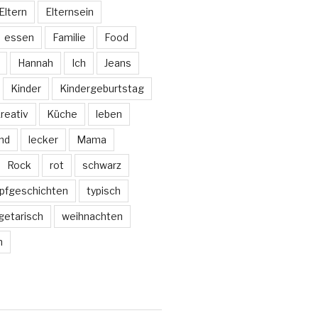
Eltern
Elternsein
essen
Familie
Food
Hannah
Ich
Jeans
Kinder
Kindergeburtstag
reativ
Küche
leben
nd
lecker
Mama
Rock
rot
schwarz
pfgeschichten
typisch
getarisch
weihnachten
m