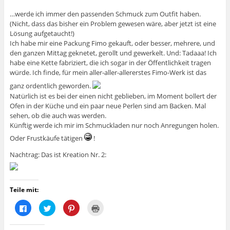
…werde ich immer den passenden Schmuck zum Outfit haben.
(Nicht, dass das bisher ein Problem gewesen wäre, aber jetzt ist eine
Lösung aufgetaucht!)
Ich habe mir eine Packung Fimo gekauft, oder besser, mehrere, und
den ganzen Mittag geknetet, gerollt und gewerkelt. Und: Tadaaa! Ich
habe eine Kette fabriziert, die ich sogar in der Öffentlichkeit tragen
würde. Ich finde, für mein aller-aller-allererstes Fimo-Werk ist das
ganz ordentlich geworden.
Natürlich ist es bei der einen nicht geblieben, im Moment bollert der
Ofen in der Küche und ein paar neue Perlen sind am Backen. Mal
sehen, ob die auch was werden.
Künftig werde ich mir im Schmuckladen nur noch Anregungen holen.
Oder Frustkäufe tätigen
!
Nachtrag: Das ist Kreation Nr. 2:
Teile mit:
K
K
K
K
l
l
l
l
i
i
i
i
c
c
c
c