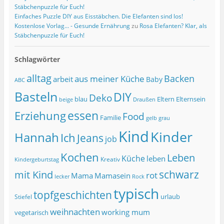
Stäbchenpuzzle für Euch!
Einfaches Puzzle DIY aus Eisstäbchen. Die Elefanten sind los!
Kostenlose Vorlag... - Gesunde Ernährung
zu
Rosa Elefanten? Klar, als
Stäbchenpuzzle für Euch!
Schlagwörter
alltag
Backen
aus meiner Küche
arbeit
Baby
ABC
Basteln
DIY
Deko
blau
Eltern
Elternsein
beige
Draußen
essen
Erziehung
Food
Familie
grau
gelb
Kind
Kinder
Hannah
Ich
Jeans
job
Kochen
Leben
Küche
leben
Kreativ
Kindergeburtstag
schwarz
mit Kind
rot
Mama
Mamasein
lecker
Rock
typisch
topfgeschichten
urlaub
Stiefel
weihnachten
working mum
vegetarisch