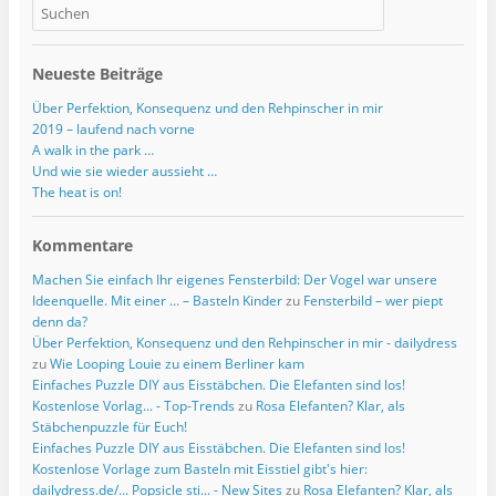
Neueste Beiträge
Über Perfektion, Konsequenz und den Rehpinscher in mir
2019 – laufend nach vorne
A walk in the park …
Und wie sie wieder aussieht …
The heat is on!
Kommentare
Machen Sie einfach Ihr eigenes Fensterbild: Der Vogel war unsere
Ideenquelle. Mit einer … – Basteln Kinder
zu
Fensterbild – wer piept
denn da?
Über Perfektion, Konsequenz und den Rehpinscher in mir - dailydress
zu
Wie Looping Louie zu einem Berliner kam
Einfaches Puzzle DIY aus Eisstäbchen. Die Elefanten sind los!
Kostenlose Vorlag... - Top-Trends
zu
Rosa Elefanten? Klar, als
Stäbchenpuzzle für Euch!
Einfaches Puzzle DIY aus Eisstäbchen. Die Elefanten sind los!
Kostenlose Vorlage zum Basteln mit Eisstiel gibt's hier:
dailydress.de/... Popsicle sti... - New Sites
zu
Rosa Elefanten? Klar, als