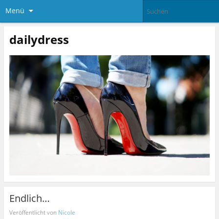
Menü
dailydress
Endlich…
Veröffentlicht von
Nicole