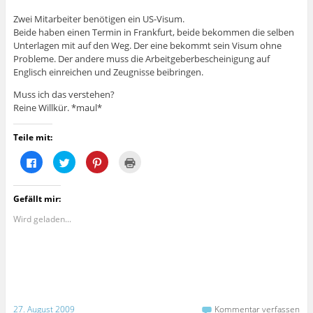
Zwei Mitarbeiter benötigen ein US-Visum.
Beide haben einen Termin in Frankfurt, beide bekommen die selben
Unterlagen mit auf den Weg. Der eine bekommt sein Visum ohne
Probleme. Der andere muss die Arbeitgeberbescheinigung auf
Englisch einreichen und Zeugnisse beibringen.
Muss ich das verstehen?
Reine Willkür. *maul*
Teile mit:
K
K
K
K
l
l
l
l
i
i
i
i
c
c
c
c
k
k
k
k
Gefällt mir:
,
,
,
e
u
u
u
n
m
m
m
z
Wird geladen...
a
ü
a
u
u
b
u
m
f
e
f
A
F
r
P
u
a
T
i
s
c
w
n
d
e
i
t
r
b
t
e
u
o
t
r
c
o
e
e
k
27. August 2009
Kommentar verfassen
k
r
s
e