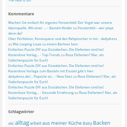
The heat is on!
Kommentare
Machen Sie einfach Ihr eigenes Fensterbild: Der Vogel war unsere
Ideenquelle. Mit einer … – Basteln Kinder
zu
Fensterbild – wer piept
denn da?
Über Perfektion, Konsequenz und den Rehpinscher in mir - dailydress
zu
Wie Looping Louie zu einem Berliner kam
Einfaches Puzzle DIY aus Eisstäbchen. Die Elefanten sind los!
Kostenlose Vorlag... - Top-Trends
zu
Rosa Elefanten? Klar, als
Stäbchenpuzzle für Euch!
Einfaches Puzzle DIY aus Eisstäbchen. Die Elefanten sind los!
Kostenlose Vorlage zum Basteln mit Eisstiel gibt's hier:
dailydress.de/... Popsicle sti... - New Sites
zu
Rosa Elefanten? Klar, als
Stäbchenpuzzle für Euch!
Einfaches Puzzle DIY aus Eisstäbchen. Die Elefanten sind los!
Kostenlose Vorlag... - Gesunde Ernährung
zu
Rosa Elefanten? Klar, als
Stäbchenpuzzle für Euch!
Schlagwörter
alltag
Backen
aus meiner Küche
arbeit
Baby
ABC