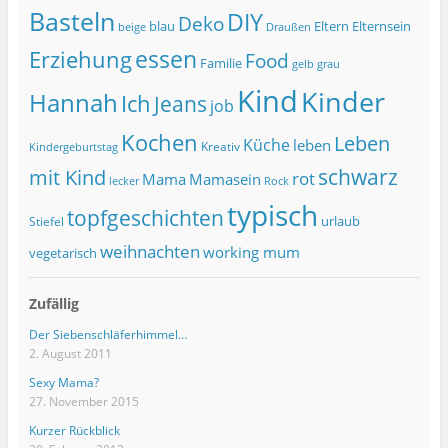
Basteln
DIY
Deko
blau
Eltern
Elternsein
beige
Draußen
essen
Erziehung
Food
Familie
grau
gelb
Kind
Kinder
Hannah
Ich
Jeans
job
Kochen
Leben
Küche
leben
Kreativ
Kindergeburtstag
schwarz
mit Kind
rot
Mama
Mamasein
lecker
Rock
typisch
topfgeschichten
urlaub
Stiefel
weihnachten
working mum
vegetarisch
Zufällig
Der Siebenschläferhimmel…
2. August 2011
Sexy Mama?
27. November 2015
Kurzer Rückblick