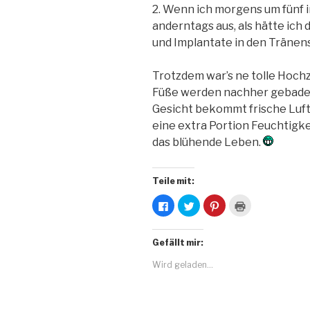
2. Wenn ich morgens um fünf i
anderntags aus, als hätte ich
und Implantate in den Tränen
Trotzdem war’s ne tolle Hochz
Füße werden nachher gebadet
Gesicht bekommt frische Luf
eine extra Portion Feuchtigk
das blühende Leben.
Teile mit:
K
K
K
K
l
l
l
l
i
i
i
i
c
c
c
c
k
k
k
k
Gefällt mir:
,
,
,
e
u
u
u
n
m
m
m
z
Wird geladen...
a
ü
a
u
u
b
u
m
f
e
f
A
F
r
P
u
a
T
i
s