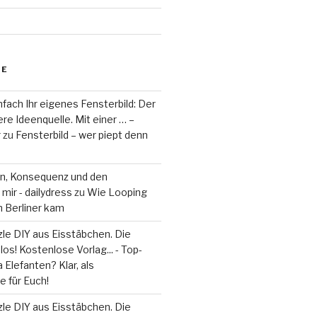
RE
fach Ihr eigenes Fensterbild: Der
re Ideenquelle. Mit einer … –
r
zu
Fensterbild – wer piept denn
on, Konsequenz und den
mir - dailydress
zu
Wie Looping
m Berliner kam
le DIY aus Eisstäbchen. Die
los! Kostenlose Vorlag... - Top-
 Elefanten? Klar, als
 für Euch!
le DIY aus Eisstäbchen. Die