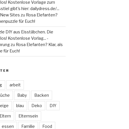
 los! Kostenlose Vorlage zum
tiel gibt's hier: dailydress.de/...
 - New Sites
zu
Rosa Elefanten?
henpuzzle für Euch!
le DIY aus Eisstäbchen. Die
los! Kostenlose Vorlag... -
hrung
zu
Rosa Elefanten? Klar, als
 für Euch!
TER
ag
arbeit
Küche
Baby
Backen
eige
blau
Deko
DIY
Eltern
Elternsein
essen
Familie
Food