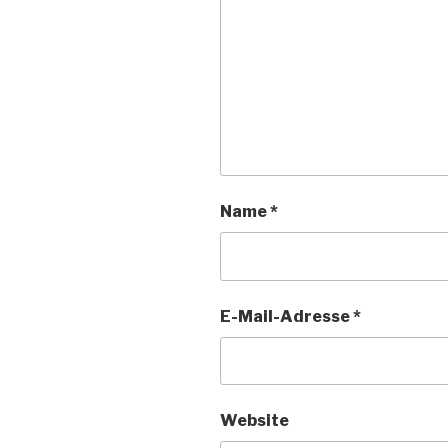
n
n
f
e
e
n
t
t
e
)
)
t
)
Name
*
E-Mail-Adresse
*
Website