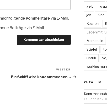
gelb
grau
job
Kind
 nachfolgende Kommentare via E-Mail.
Kochen
K
eue Beiträge via E-Mail.
Leben mit Ki
Mamasein
Stiefel
to
urlaub
ve
working mu
WEITER
Nächster
Beitrag
Ein Schiff wird koooommeeeen…
ZUFÄLLIG
Kann man nude
17. Februar 20