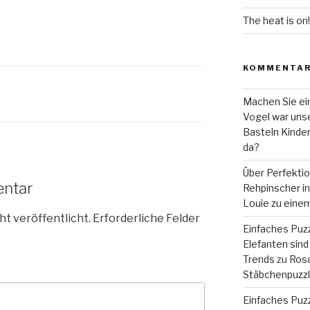
The heat is on!
KOMMENTA
Machen Sie ein
Vogel war unse
Basteln Kinde
da?
Über Perfekti
entar
Rehpinscher in 
Louie zu eine
ht veröffentlicht.
Erforderliche Felder
Einfaches Puzz
Elefanten sind 
Trends
zu
Rosa
Stäbchenpuzzle
Einfaches Puzz