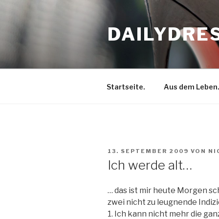
Zum
Inhalt
DAILYDRE
springen
Startseite.
Aus dem Leben
VERÖFFENTLICHT
13. SEPTEMBER 2009
VON
NI
AM
Ich werde alt…
… das ist mir heute Morgen sc
zwei nicht zu leugnende Indizi
1. Ich kann nicht mehr die g