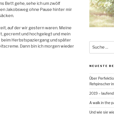
ns Bett gehe, sehe ich um zwölf
 den Jakobsweg ohne Pause hinter mir
säcken.
eit, auf der wir gestern waren. Meine
, gecremt und hochgelegt und mein
t beim Herbstspaziergang und später
Suche
eitscreme. Dann bin ich morgen wieder
nach:
NEUESTE B
Über Perfekti
Rehpinscher in
2019 – laufend
A walk in the p
Und wie sie wi