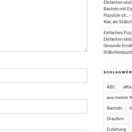
Elefanten sind
Basteln mit Eiss
Popsicle sti...
Klar, als Stäbc
Einfaches Puzz
Elefanten sind 
Gesunde Ernä
Stäbchenpuzzle
SCHLAGWÖR
ABC
allt
aus meiner 
Basteln
b
Draußen
Erziehung