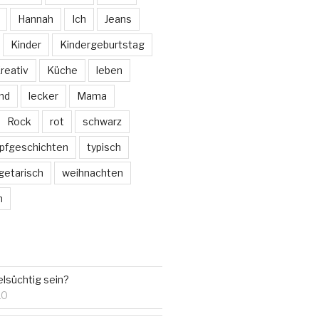
Hannah
Ich
Jeans
Kinder
Kindergeburtstag
reativ
Küche
leben
nd
lecker
Mama
Rock
rot
schwarz
pfgeschichten
typisch
getarisch
weihnachten
m
lsüchtig sein?
10