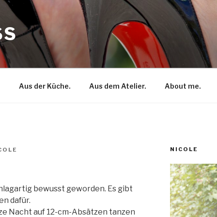
SS
.
Aus der Küche.
Aus dem Atelier.
About me.
NICOLE
COLE
hlagartig bewusst geworden. Es gibt
en dafür.
anze Nacht auf 12-cm-Absätzen tanzen