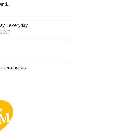
bend…
ay – everyday
 2017
 Wettermacher…