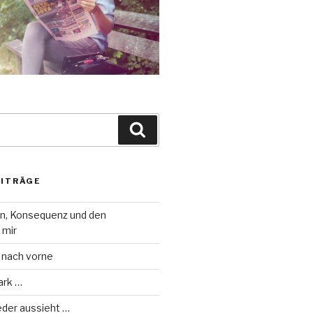
Suche
EITRÄGE
on, Konsequenz und den
 mir
 nach vorne
ark …
eder aussieht …