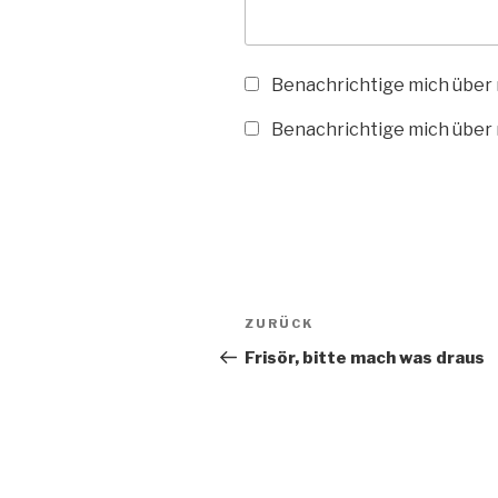
Benachrichtige mich über
Benachrichtige mich über n
Beitragsnavigation
Vorheriger
ZURÜCK
Beitrag
Frisör, bitte mach was draus