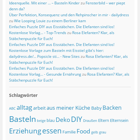
Ideenquelle. Mit einer … – Basteln Kinder
zu
Fensterbild – wer piept
denn da?
Über Perfektion, Konsequenz und den Rehpinscher in mir - dailydress
zu
Wie Looping Louie zu einem Berliner kam
Einfaches Puzzle DIY aus Eisstäbchen. Die Elefanten sind los!
Kostenlose Vorlag... - Top-Trends
zu
Rosa Elefanten? Klar, als
Stäbchenpuzzle für Euch!
Einfaches Puzzle DIY aus Eisstäbchen. Die Elefanten sind los!
Kostenlose Vorlage zum Basteln mit Eisstiel gibt's hier:
dailydress.de/... Popsicle sti... - New Sites
zu
Rosa Elefanten? Klar, als
Stäbchenpuzzle für Euch!
Einfaches Puzzle DIY aus Eisstäbchen. Die Elefanten sind los!
Kostenlose Vorlag... - Gesunde Ernährung
zu
Rosa Elefanten? Klar, als
Stäbchenpuzzle für Euch!
Schlagwörter
alltag
Backen
aus meiner Küche
arbeit
Baby
ABC
Basteln
DIY
Deko
blau
Eltern
Elternsein
beige
Draußen
essen
Erziehung
Food
Familie
grau
gelb