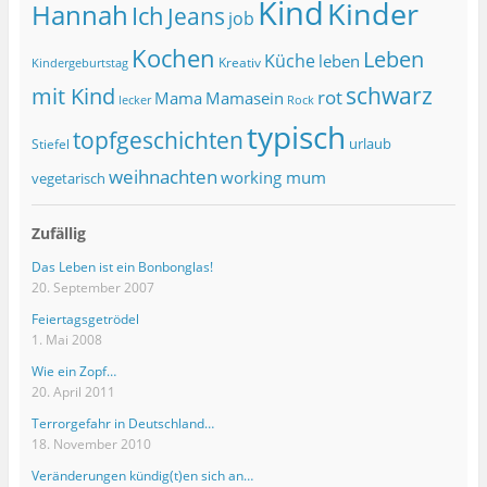
Kind
Kinder
Hannah
Ich
Jeans
job
Kochen
Leben
Küche
leben
Kreativ
Kindergeburtstag
schwarz
mit Kind
rot
Mama
Mamasein
lecker
Rock
typisch
topfgeschichten
urlaub
Stiefel
weihnachten
working mum
vegetarisch
Zufällig
Das Leben ist ein Bonbonglas!
20. September 2007
Feiertagsgetrödel
1. Mai 2008
Wie ein Zopf…
20. April 2011
Terrorgefahr in Deutschland…
18. November 2010
Veränderungen kündig(t)en sich an…