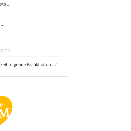
ots …
e…
 2007
zeit folgende Krankheiten: …”