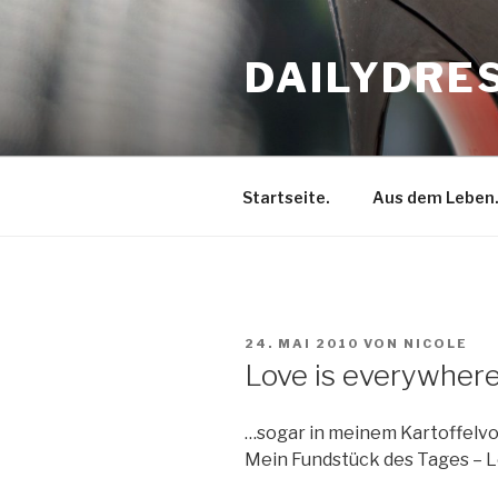
Zum
Inhalt
DAILYDRE
springen
Startseite.
Aus dem Leben
VERÖFFENTLICHT
24. MAI 2010
VON
NICOLE
AM
Love is everywher
…sogar in meinem Kartoffelvo
Mein Fundstück des Tages – Lo