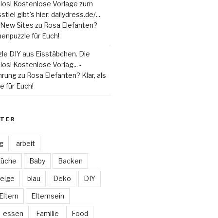
 los! Kostenlose Vorlage zum
tiel gibt's hier: dailydress.de/...
 - New Sites
zu
Rosa Elefanten?
henpuzzle für Euch!
le DIY aus Eisstäbchen. Die
los! Kostenlose Vorlag... -
hrung
zu
Rosa Elefanten? Klar, als
 für Euch!
TER
ag
arbeit
Küche
Baby
Backen
eige
blau
Deko
DIY
Eltern
Elternsein
essen
Familie
Food