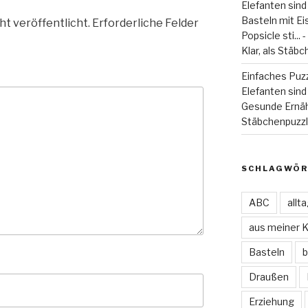
Elefanten sind
Basteln mit Eiss
ht veröffentlicht.
Erforderliche Felder
Popsicle sti...
Klar, als Stäbc
Einfaches Puzz
Elefanten sind 
Gesunde Ernä
Stäbchenpuzzle
SCHLAGWÖR
ABC
allt
aus meiner 
Basteln
b
Draußen
Erziehung