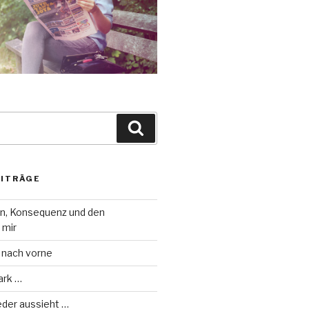
Suche
EITRÄGE
on, Konsequenz und den
 mir
 nach vorne
ark …
eder aussieht …