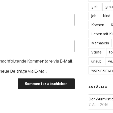
gelb
grau
job
Kind
Kochen
K
Leben mit Ki
Mamasein
Stiefel
to
 nachfolgende Kommentare via E-Mail.
urlaub
ve
working mu
eue Beiträge via E-Mail.
ZUFÄLLIG
Der Wurm ist d
7. April 2016