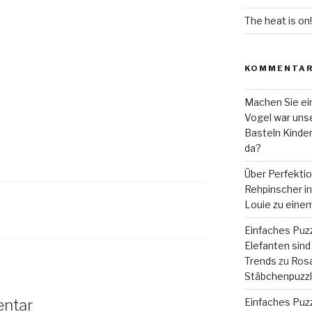
The heat is on!
KOMMENTA
Machen Sie ein
Vogel war unse
Basteln Kinde
da?
Über Perfekti
Rehpinscher in 
Louie zu eine
Einfaches Puzz
Elefanten sind 
Trends
zu
Rosa
Stäbchenpuzzle
Einfaches Puzz
entar