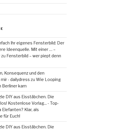
RE
fach Ihr eigenes Fensterbild: Der
re Ideenquelle. Mit einer … –
r
zu
Fensterbild – wer piept denn
on, Konsequenz und den
mir - dailydress
zu
Wie Looping
m Berliner kam
le DIY aus Eisstäbchen. Die
los! Kostenlose Vorlag... - Top-
 Elefanten? Klar, als
 für Euch!
le DIY aus Eisstäbchen. Die