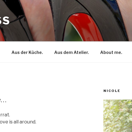
SS
.
Aus der Küche.
Aus dem Atelier.
About me.
NICOLE
e…
rrat.
ve is all around.