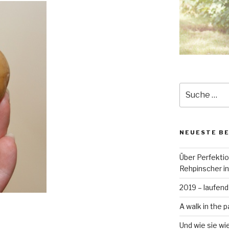
Suche
nach:
NEUESTE B
Über Perfekti
Rehpinscher in
2019 – laufend
A walk in the p
Und wie sie wi