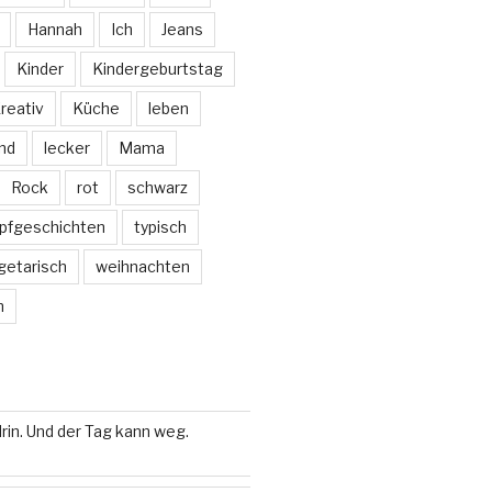
Hannah
Ich
Jeans
Kinder
Kindergeburtstag
reativ
Küche
leben
nd
lecker
Mama
Rock
rot
schwarz
pfgeschichten
typisch
getarisch
weihnachten
m
rin. Und der Tag kann weg.