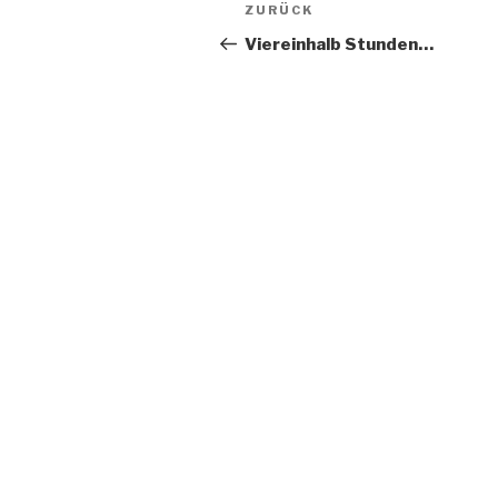
Beitragsnavigation
Vorheriger
ZURÜCK
Beitrag
Viereinhalb Stunden…