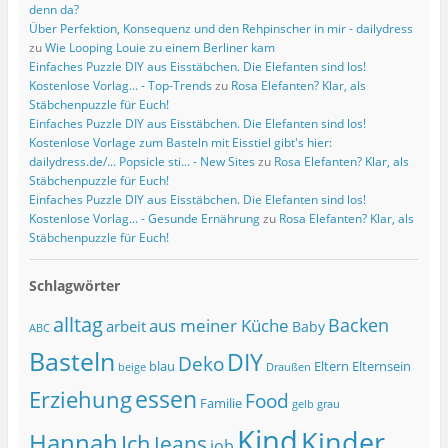
denn da?
Über Perfektion, Konsequenz und den Rehpinscher in mir - dailydress
zu
Wie Looping Louie zu einem Berliner kam
Einfaches Puzzle DIY aus Eisstäbchen. Die Elefanten sind los!
Kostenlose Vorlag... - Top-Trends
zu
Rosa Elefanten? Klar, als
Stäbchenpuzzle für Euch!
Einfaches Puzzle DIY aus Eisstäbchen. Die Elefanten sind los!
Kostenlose Vorlage zum Basteln mit Eisstiel gibt's hier:
dailydress.de/... Popsicle sti... - New Sites
zu
Rosa Elefanten? Klar, als
Stäbchenpuzzle für Euch!
Einfaches Puzzle DIY aus Eisstäbchen. Die Elefanten sind los!
Kostenlose Vorlag... - Gesunde Ernährung
zu
Rosa Elefanten? Klar, als
Stäbchenpuzzle für Euch!
Schlagwörter
alltag
Backen
aus meiner Küche
arbeit
Baby
ABC
Basteln
DIY
Deko
blau
Eltern
Elternsein
beige
Draußen
essen
Erziehung
Food
Familie
grau
gelb
Kind
Kinder
Hannah
Ich
Jeans
job