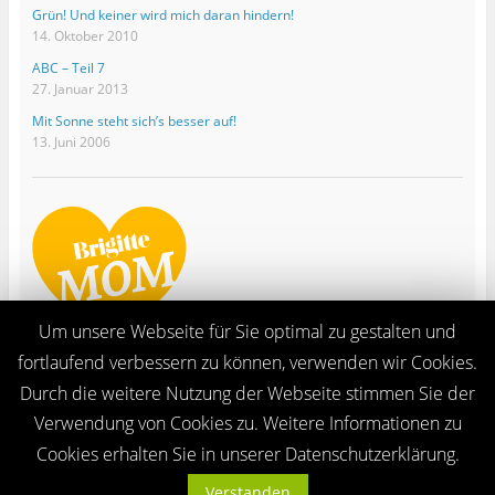
Grün! Und keiner wird mich daran hindern!
14. Oktober 2010
ABC – Teil 7
27. Januar 2013
Mit Sonne steht sich’s besser auf!
13. Juni 2006
Um unsere Webseite für Sie optimal zu gestalten und
fortlaufend verbessern zu können, verwenden wir Cookies.
Durch die weitere Nutzung der Webseite stimmen Sie der
Verwendung von Cookies zu. Weitere Informationen zu
Ganze Seite ansehen
Cookies erhalten Sie in unserer Datenschutzerklärung.
Proudly powered by WordPress
Verstanden