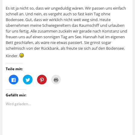
Es ist ja nicht so, dass wir ungeduldig wären. Wir passen uns einfach
schnell an. Und nein, es vergeht auch so fast kein Tag ohne
Bodensee. Gut, dass wir wirklich nicht weit weg sind. Heute
übernehmen meine Schwiegereltern das Raumschiff und urlauben
für uns fertig. Alle zusammen zuckeln wir gerade nach Konstanz und
freuen uns auf einen sonnigen Tag am See. Hannah hat im eigenen
Bett geschlafen, als wäre nie etwas passiert. Sie grinst sogar
schelmisch von der Rückbank, als freute sie sich auf den Bodensee.
Kinder.
Teile mit:
K
K
K
K
l
l
l
l
i
i
i
i
c
c
c
c
k
k
k
k
Gefällt mir:
,
,
,
e
u
u
u
n
m
m
m
z
Wird geladen...
a
ü
a
u
u
b
u
m
f
e
f
A
F
r
P
u
a
T
i
s
c
w
n
d
e
i
t
r
b
t
e
u