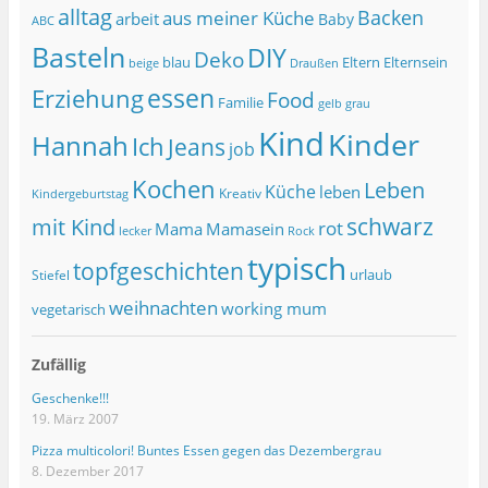
alltag
Backen
aus meiner Küche
arbeit
Baby
ABC
Basteln
DIY
Deko
blau
Eltern
Elternsein
beige
Draußen
essen
Erziehung
Food
Familie
grau
gelb
Kind
Kinder
Hannah
Ich
Jeans
job
Kochen
Leben
Küche
leben
Kreativ
Kindergeburtstag
schwarz
mit Kind
rot
Mama
Mamasein
lecker
Rock
typisch
topfgeschichten
urlaub
Stiefel
weihnachten
working mum
vegetarisch
Zufällig
Geschenke!!!
19. März 2007
Pizza multicolori! Buntes Essen gegen das Dezembergrau
8. Dezember 2017