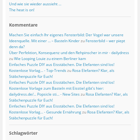
Und wie sie wieder aussieht …
The heat is on!
Kommentare
Machen Sie einfach Ihr eigenes Fensterbild: Der Vogel war unsere
Ideenquelle. Mit einer … – Basteln Kinder
zu
Fensterbild – wer piept
denn da?
Über Perfektion, Konsequenz und den Rehpinscher in mir - dailydress
zu
Wie Looping Louie zu einem Berliner kam
Einfaches Puzzle DIY aus Eisstäbchen. Die Elefanten sind los!
Kostenlose Vorlag... - Top-Trends
zu
Rosa Elefanten? Klar, als
Stäbchenpuzzle für Euch!
Einfaches Puzzle DIY aus Eisstäbchen. Die Elefanten sind los!
Kostenlose Vorlage zum Basteln mit Eisstiel gibt's hier:
dailydress.de/... Popsicle sti... - New Sites
zu
Rosa Elefanten? Klar, als
Stäbchenpuzzle für Euch!
Einfaches Puzzle DIY aus Eisstäbchen. Die Elefanten sind los!
Kostenlose Vorlag... - Gesunde Ernährung
zu
Rosa Elefanten? Klar, als
Stäbchenpuzzle für Euch!
Schlagwörter