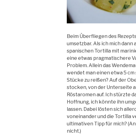
Beim Überfliegen des Rezepts 
umsetzbar. Als ich mich dann
spanischen Tortilla mit mar
eine etwas pragmatischere Vari
Problem. Allein das Wendeman
wendet man einen etwa 5 cm s
Stücke zu reißen? Auf der Obe
stocken, von der Unterseite a
Röstaromen auf. Ich stürzte da
Hoffnung, ich könnte ihn umge
lassen. Dabei lösten sich alle
voneinander und die Tortilla 
ultimativen Tipp für mich? (A
nicht.)