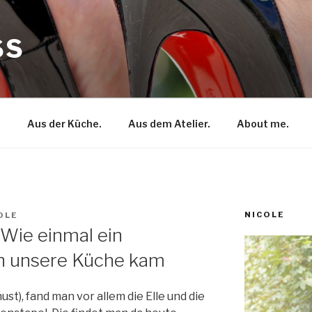
SS
.
Aus der Küche.
Aus dem Atelier.
About me.
NICOLE
OLE
Wie einmal ein
in unsere Küche kam
hust), fand man vor allem die Elle und die