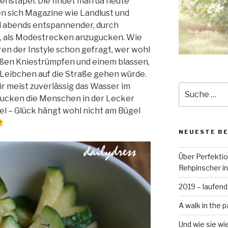
tenstapel. Die findet man da heute
en sich Magazine wie Landlust und
l abends entspannender, durch
n, als Modestrecken anzugucken. Wie
ren der Instyle schon gefragt, wer wohl
ißen Kniestrümpfen und einem blassen,
 Leibchen auf die Straße gehen würde.
r meist zuverlässig das Wasser im
Suche
cken die Menschen in der Lecker
nach:
del – Glück hängt wohl nicht am Bügel
NEUESTE B
Über Perfekti
Rehpinscher in
2019 – laufend
A walk in the p
Und wie sie wi