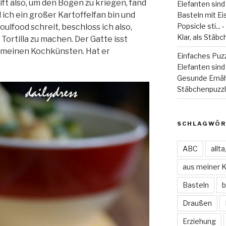
ift also, um den Bogen zu kriegen, fand
Elefanten sind
il ich ein großer Kartoffelfan bin und
Basteln mit Eiss
Popsicle sti...
ulfood schreit, beschloss ich also,
Klar, als Stäbc
Tortilla zu machen. Der Gatte isst
n meinen Kochkünsten. Hat er
Einfaches Puzz
Elefanten sind 
Gesunde Ernä
Stäbchenpuzzle
SCHLAGWÖR
ABC
allt
aus meiner 
Basteln
b
Draußen
Erziehung