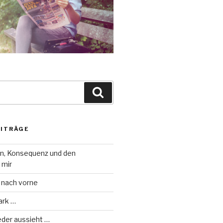
Suche
EITRÄGE
on, Konsequenz und den
 mir
 nach vorne
ark …
eder aussieht …