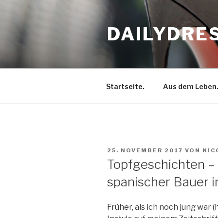
Zum
Inhalt
DAILYDRE
springen
Startseite.
Aus dem Leben
VERÖFFENTLICHT
25. NOVEMBER 2017
VON
NIC
AM
Topfgeschichten – 
spanischer Bauer 
Früher, als ich noch jung war (