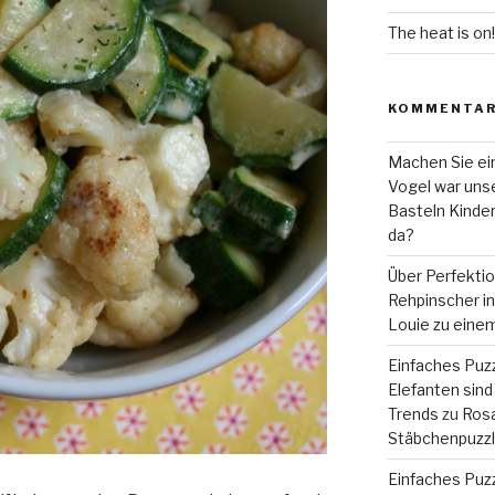
The heat is on!
KOMMENTA
Machen Sie ein
Vogel war unse
Basteln Kinde
da?
Über Perfekti
Rehpinscher in 
Louie zu eine
Einfaches Puzz
Elefanten sind 
Trends
zu
Rosa
Stäbchenpuzzle
Einfaches Puzz