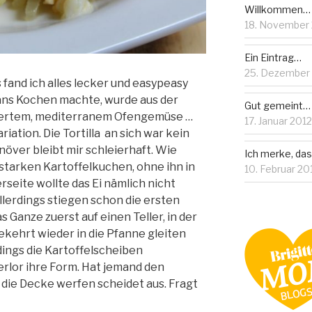
Willkommen…
18. November
Ein Eintrag…
25. Dezember
fand ich alles lecker und easypeasy
 ans Kochen machte, wurde aus der
Gut gemeint…
iniertem, mediterranem Ofengemüse …
17. Januar 2012
ation. Die Tortilla an sich war kein
över bleibt mir schleierhaft. Wie
Ich merke, dass
tarken Kartoffelkuchen, ohne ihn in
10. Februar 20
rseite wollte das Ei nämlich nicht
llerdings stiegen schon die ersten
s Ganze zuerst auf einen Teller, in der
kehrt wieder in die Pfanne gleiten
rdings die Kartoffelscheiben
verlor ihre Form. Hat jemand den
n die Decke werfen scheidet aus. Fragt