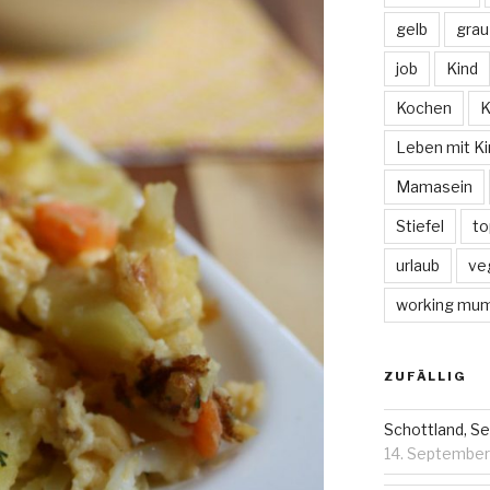
gelb
grau
job
Kind
Kochen
K
Leben mit Ki
Mamasein
Stiefel
to
urlaub
ve
working mu
ZUFÄLLIG
Schottland, Se
14. Septembe