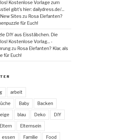
 los! Kostenlose Vorlage zum
tiel gibt's hier: dailydress.de/...
 - New Sites
zu
Rosa Elefanten?
henpuzzle für Euch!
le DIY aus Eisstäbchen. Die
los! Kostenlose Vorlag... -
hrung
zu
Rosa Elefanten? Klar, als
 für Euch!
TER
ag
arbeit
Küche
Baby
Backen
eige
blau
Deko
DIY
Eltern
Elternsein
essen
Familie
Food