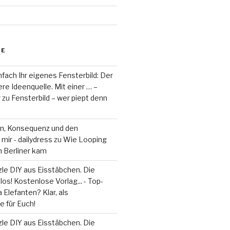
RE
fach Ihr eigenes Fensterbild: Der
re Ideenquelle. Mit einer … –
r
zu
Fensterbild – wer piept denn
on, Konsequenz und den
mir - dailydress
zu
Wie Looping
m Berliner kam
le DIY aus Eisstäbchen. Die
los! Kostenlose Vorlag... - Top-
 Elefanten? Klar, als
 für Euch!
le DIY aus Eisstäbchen. Die