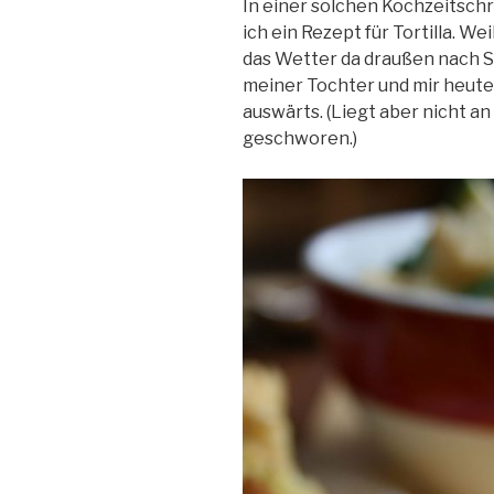
In einer solchen Kochzeitschr
ich ein Rezept für Tortilla. We
das Wetter da draußen nach So
meiner Tochter und mir heute 
auswärts. (Liegt aber nicht a
geschworen.)