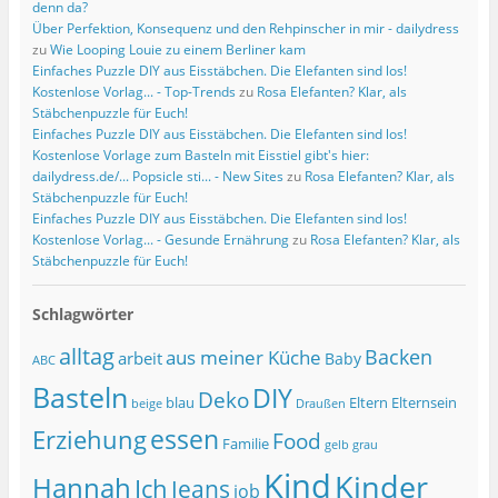
denn da?
Über Perfektion, Konsequenz und den Rehpinscher in mir - dailydress
zu
Wie Looping Louie zu einem Berliner kam
Einfaches Puzzle DIY aus Eisstäbchen. Die Elefanten sind los!
Kostenlose Vorlag... - Top-Trends
zu
Rosa Elefanten? Klar, als
Stäbchenpuzzle für Euch!
Einfaches Puzzle DIY aus Eisstäbchen. Die Elefanten sind los!
Kostenlose Vorlage zum Basteln mit Eisstiel gibt's hier:
dailydress.de/... Popsicle sti... - New Sites
zu
Rosa Elefanten? Klar, als
Stäbchenpuzzle für Euch!
Einfaches Puzzle DIY aus Eisstäbchen. Die Elefanten sind los!
Kostenlose Vorlag... - Gesunde Ernährung
zu
Rosa Elefanten? Klar, als
Stäbchenpuzzle für Euch!
Schlagwörter
alltag
Backen
aus meiner Küche
arbeit
Baby
ABC
Basteln
DIY
Deko
blau
Eltern
Elternsein
beige
Draußen
essen
Erziehung
Food
Familie
grau
gelb
Kind
Kinder
Hannah
Ich
Jeans
job