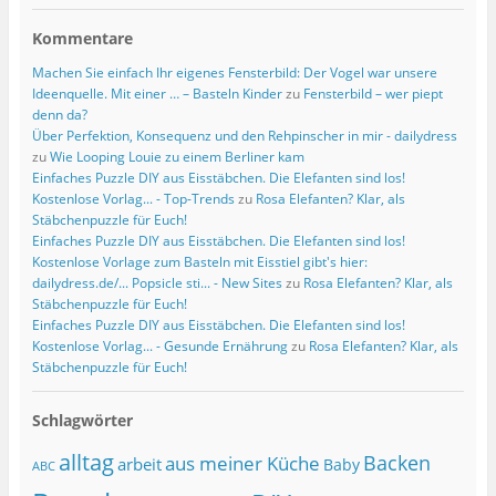
Kommentare
Machen Sie einfach Ihr eigenes Fensterbild: Der Vogel war unsere
Ideenquelle. Mit einer … – Basteln Kinder
zu
Fensterbild – wer piept
denn da?
Über Perfektion, Konsequenz und den Rehpinscher in mir - dailydress
zu
Wie Looping Louie zu einem Berliner kam
Einfaches Puzzle DIY aus Eisstäbchen. Die Elefanten sind los!
Kostenlose Vorlag... - Top-Trends
zu
Rosa Elefanten? Klar, als
Stäbchenpuzzle für Euch!
Einfaches Puzzle DIY aus Eisstäbchen. Die Elefanten sind los!
Kostenlose Vorlage zum Basteln mit Eisstiel gibt's hier:
dailydress.de/... Popsicle sti... - New Sites
zu
Rosa Elefanten? Klar, als
Stäbchenpuzzle für Euch!
Einfaches Puzzle DIY aus Eisstäbchen. Die Elefanten sind los!
Kostenlose Vorlag... - Gesunde Ernährung
zu
Rosa Elefanten? Klar, als
Stäbchenpuzzle für Euch!
Schlagwörter
alltag
Backen
aus meiner Küche
arbeit
Baby
ABC