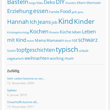
Basteln
DIY
Deko
blau
Eltern
Elternsein
beige
Draußen
essen
Erziehung
Food
Familie
grau
gelb
Kind
Kinder
Hannah
Ich
Jeans
job
Kochen
Leben
Küche
leben
Kreativ
Kindergeburtstag
schwarz
mit Kind
rot
Mama
Mamasein
lecker
Rock
typisch
topfgeschichten
urlaub
Stiefel
weihnachten
working mum
vegetarisch
Zufällig
Sehr selten komme es vor…
12. November 2009
Splitter
6. Januar 2010
Unverhofft kommt oft…
15. November 2011