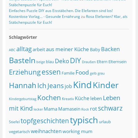
Stäbchenpuzzle für Euch!
Einfaches Puzzle DIY aus Eisstäbchen. Die Elefanten sind los!
Kostenlose Vorlag... - Gesunde Ernährung
zu
Rosa Elefanten? Klar, als
Stäbchenpuzzle für Euch!
Schlagwörter
alltag
Backen
aus meiner Küche
arbeit
Baby
ABC
Basteln
DIY
Deko
blau
Eltern
Elternsein
beige
Draußen
essen
Erziehung
Food
Familie
grau
gelb
Kind
Kinder
Hannah
Ich
Jeans
job
Kochen
Leben
Küche
leben
Kreativ
Kindergeburtstag
schwarz
mit Kind
rot
Mama
Mamasein
lecker
Rock
typisch
topfgeschichten
urlaub
Stiefel
weihnachten
working mum
vegetarisch