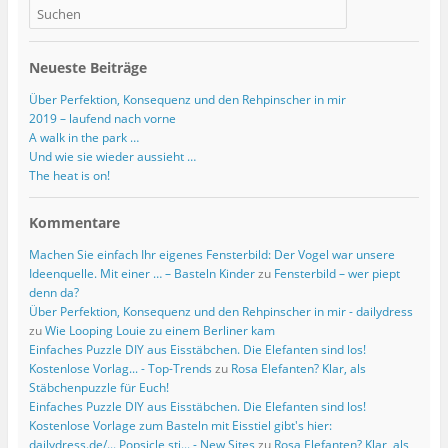
e
e
n
t
t
e
)
)
t
)
Neueste Beiträge
Über Perfektion, Konsequenz und den Rehpinscher in mir
2019 – laufend nach vorne
A walk in the park …
Und wie sie wieder aussieht …
The heat is on!
Kommentare
Machen Sie einfach Ihr eigenes Fensterbild: Der Vogel war unsere
Ideenquelle. Mit einer … – Basteln Kinder
zu
Fensterbild – wer piept
denn da?
Über Perfektion, Konsequenz und den Rehpinscher in mir - dailydress
zu
Wie Looping Louie zu einem Berliner kam
Einfaches Puzzle DIY aus Eisstäbchen. Die Elefanten sind los!
Kostenlose Vorlag... - Top-Trends
zu
Rosa Elefanten? Klar, als
Stäbchenpuzzle für Euch!
Einfaches Puzzle DIY aus Eisstäbchen. Die Elefanten sind los!
Kostenlose Vorlage zum Basteln mit Eisstiel gibt's hier:
dailydress.de/... Popsicle sti... - New Sites
zu
Rosa Elefanten? Klar, als