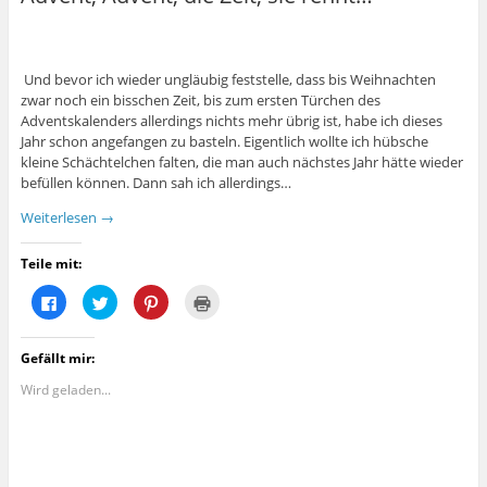
Und bevor ich wieder ungläubig feststelle, dass bis Weihnachten
zwar noch ein bisschen Zeit, bis zum ersten Türchen des
Adventskalenders allerdings nichts mehr übrig ist, habe ich dieses
Jahr schon angefangen zu basteln. Eigentlich wollte ich hübsche
kleine Schächtelchen falten, die man auch nächstes Jahr hätte wieder
befüllen können. Dann sah ich allerdings…
Weiterlesen
→
Teile mit:
K
K
K
K
l
l
l
l
i
i
i
i
c
c
c
c
k
k
k
k
Gefällt mir:
,
,
,
e
u
u
u
n
m
m
m
z
Wird geladen...
a
ü
a
u
u
b
u
m
f
e
f
A
F
r
P
u
a
T
i
s
c
w
n
d
e
i
t
r