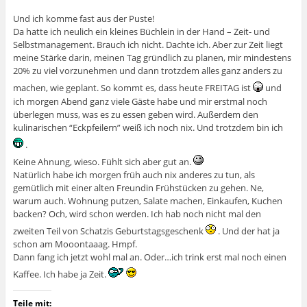
Und ich komme fast aus der Puste!
Da hatte ich neulich ein kleines Büchlein in der Hand – Zeit- und
Selbstmanagement. Brauch ich nicht. Dachte ich. Aber zur Zeit liegt
meine Stärke darin, meinen Tag gründlich zu planen, mir mindestens
20% zu viel vorzunehmen und dann trotzdem alles ganz anders zu
machen, wie geplant. So kommt es, dass heute FREITAG ist
und
ich morgen Abend ganz viele Gäste habe und mir erstmal noch
überlegen muss, was es zu essen geben wird. Außerdem den
kulinarischen “Eckpfeilern” weiß ich noch nix. Und trotzdem bin ich
.
Keine Ahnung, wieso. Fühlt sich aber gut an.
Natürlich habe ich morgen früh auch nix anderes zu tun, als
gemütlich mit einer alten Freundin Frühstücken zu gehen. Ne,
warum auch. Wohnung putzen, Salate machen, Einkaufen, Kuchen
backen? Och, wird schon werden. Ich hab noch nicht mal den
zweiten Teil von Schatzis Geburtstagsgeschenk
. Und der hat ja
schon am Mooontaaag. Hmpf.
Dann fang ich jetzt wohl mal an. Oder…ich trink erst mal noch einen
Kaffee. Ich habe ja Zeit.
Teile mit: