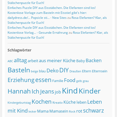
Stäbchenpuzzle für Euch!
Einfaches Puzzle DIY aus Eisstäbchen. Die Elefanten sind los!
Kostenlose Vorlage zum Basteln mit Eisstiel gibt's hier:
dailydress.de/... Popsicle sti... - New Sites
zu
Rosa Elefanten? Klar, als
Stäbchenpuzzle für Euch!
Einfaches Puzzle DIY aus Eisstäbchen. Die Elefanten sind los!
Kostenlose Vorlag... - Gesunde Ernährung
zu
Rosa Elefanten? Klar, als
Stäbchenpuzzle für Euch!
Schlagwörter
alltag
Backen
aus meiner Küche
arbeit
Baby
ABC
Basteln
DIY
Deko
blau
Eltern
Elternsein
beige
Draußen
essen
Erziehung
Food
Familie
grau
gelb
Kind
Kinder
Hannah
Ich
Jeans
job
Kochen
Leben
Küche
leben
Kreativ
Kindergeburtstag
schwarz
mit Kind
rot
Mama
Mamasein
lecker
Rock