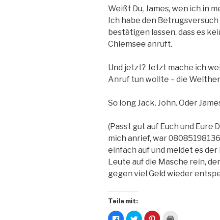
Weißt Du, James, wen ich in m
Ich habe den Betrugsversuch 
bestätigen lassen, dass es kei
Chiemsee anruft.
Und jetzt? Jetzt mache ich we
Anruf tun wollte – die Welthe
So long Jack. John. Oder Jame
(Passt gut auf Euch und Eure 
mich anrief, war 08085198136.
einfach auf und meldet es der 
Leute auf die Masche rein, de
gegen viel Geld wieder entspe
Teile mit:
K
K
K
K