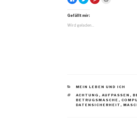
l
l
l
l
i
i
i
i
c
c
c
c
k
k
k
k
Gefällt mir:
,
,
,
e
u
u
u
n
m
m
m
z
Wird geladen...
a
ü
a
u
u
b
u
m
f
e
f
A
F
r
P
u
a
T
i
s
c
w
n
d
e
i
t
r
b
t
e
u
o
t
r
c
o
e
e
k
k
r
s
e
z
z
t
n
u
u
z
(
t
t
u
W
e
e
t
i
i
i
e
r
l
l
i
d
KATEGORIEN
MEIN LEBEN UND ICH
e
e
l
i
n
n
e
n
SCHLAGWÖRTER
ACHTUNG
,
AUFPASSEN
,
B
(
(
n
n
BETRUGSMASCHE
,
COMP
W
W
(
e
i
i
W
u
DATENSICHERHEIT
,
MASC
r
r
i
e
d
d
r
m
i
i
d
F
n
n
i
e
n
n
n
n
e
e
n
s
u
u
e
t
e
e
u
e