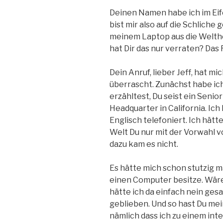
Deinen Namen habe ich im Eif
bist mir also auf die Schlich
meinem Laptop aus die Welther
hat Dir das nur verraten? Das
Dein Anruf, lieber Jeff, hat m
überrascht. Zunächst habe ich
erzähltest, Du seist ein Senio
Headquarter in California. Ich
Englisch telefoniert. Ich hätt
Welt Du nur mit der Vorwahl 
dazu kam es nicht.
Es hätte mich schon stutzig m
einen Computer besitze. Wäre
hätte ich da einfach nein gesa
geblieben. Und so hast Du m
nämlich dass ich zu einem in