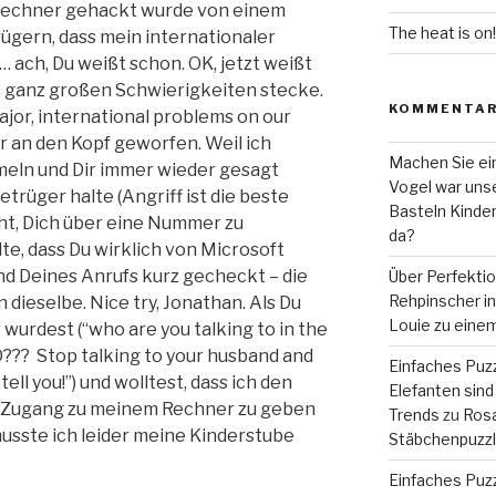
Rechner gehackt wurde von einem
The heat is on!
ügern, dass mein internationaler
… ach, Du weißt schon. OK, jetzt weißt
nz, ganz großen Schwierigkeiten stecke.
KOMMENTA
ajor, international problems on our
r an den Kopf geworfen. Weil ich
Machen Sie ein
eln und Dir immer wieder gesagt
Vogel war unse
etrüger halte (Angriff ist die beste
Basteln Kinde
cht, Dich über eine Nummer zu
da?
lte, dass Du wirklich von Microsoft
nd Deines Anrufs kurz gecheckt – die
Über Perfekti
Rehpinscher in 
dieselbe. Nice try, Jonathan. Als Du
Louie zu eine
urdest (“who are you talking to in the
? Stop talking to your husband and
Einfaches Puzz
 tell you!”) und wolltest, dass ich den
Elefanten sind 
 Zugang zu meinem Rechner zu geben
Trends
zu
Rosa
musste ich leider meine Kinderstube
Stäbchenpuzzle
Einfaches Puzz