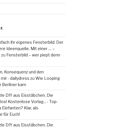
RE
fach Ihr eigenes Fensterbild: Der
re Ideenquelle. Mit einer … –
r
zu
Fensterbild – wer piept denn
on, Konsequenz und den
mir - dailydress
zu
Wie Looping
m Berliner kam
le DIY aus Eisstäbchen. Die
los! Kostenlose Vorlag... - Top-
 Elefanten? Klar, als
 für Euch!
le DIY aus Eisstäbchen. Die