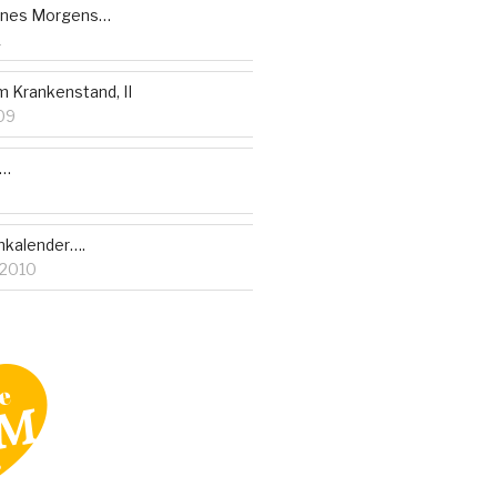
eines Morgens…
1
 Krankenstand, II
09
r…
3
nkalender….
 2010