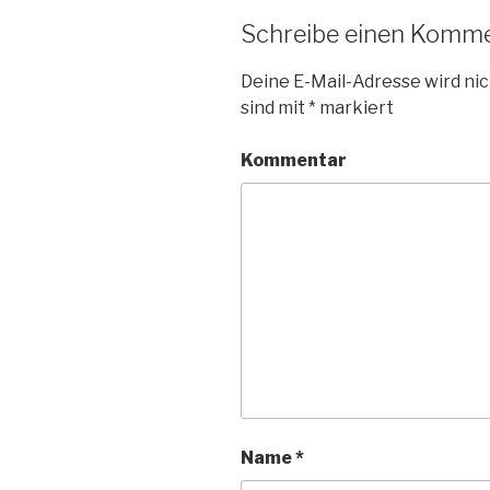
m
m
e
r
F
F
m
g
e
e
F
e
Schreibe einen Komm
n
n
e
ö
s
s
n
f
t
t
s
f
Deine E-Mail-Adresse wird nic
e
e
t
n
r
r
e
e
sind mit
*
markiert
g
g
r
t
e
e
g
)
ö
ö
e
f
f
ö
Kommentar
f
f
f
n
n
f
e
e
n
t
t
e
)
)
t
)
Name
*