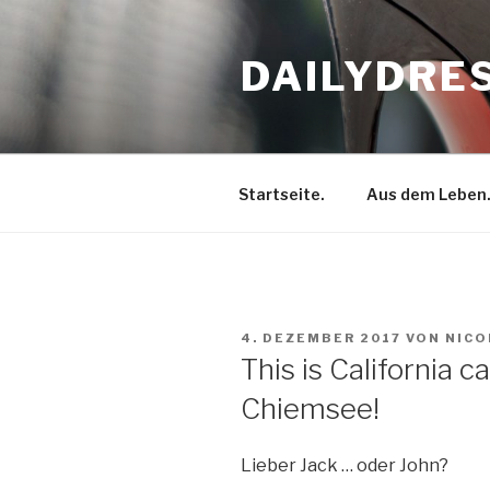
Zum
Inhalt
DAILYDRE
springen
Startseite.
Aus dem Leben
VERÖFFENTLICHT
4. DEZEMBER 2017
VON
NICO
AM
This is California ca
Chiemsee!
Lieber Jack … oder John?