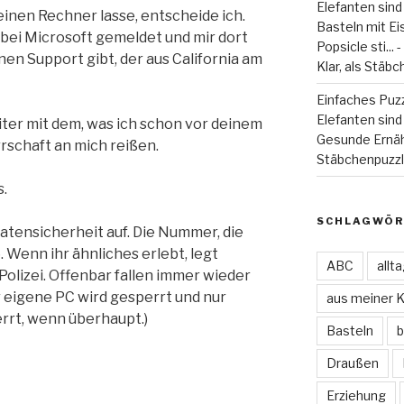
Elefanten sind
einen Rechner lasse, entscheide ich.
Basteln mit Eiss
bei Microsoft gemeldet und mir dort
Popsicle sti...
nen Support gibt, der aus California am
Klar, als Stäbc
Einfaches Puzz
Elefanten sind 
iter mit dem, was ich schon vor deinem
Gesunde Ernä
rrschaft an mich reißen.
Stäbchenpuzzle
s.
SCHLAGWÖR
Datensicherheit auf. Die Nummer, die
 Wenn ihr ähnliches erlebt, legt
ABC
allt
Polizei. Offenbar fallen immer wieder
r eigene PC wird gesperrt und nur
aus meiner 
rrt, wenn überhaupt.)
Basteln
b
Draußen
Erziehung