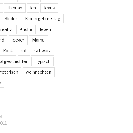
Hannah
Ich
Jeans
Kinder
Kindergeburtstag
reativ
Küche
leben
nd
lecker
Mama
Rock
rot
schwarz
pfgeschichten
typisch
getarisch
weihnachten
m
ef…
011