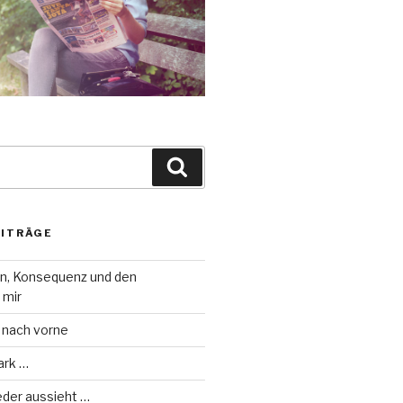
Suche
EITRÄGE
on, Konsequenz und den
 mir
 nach vorne
ark …
eder aussieht …