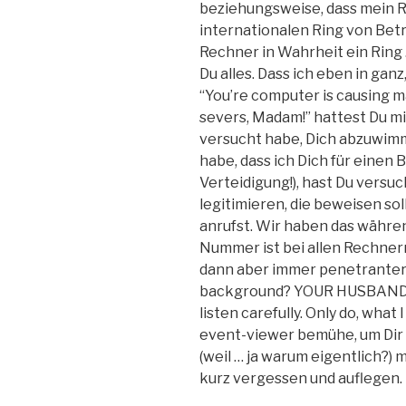
beziehungsweise, dass mein 
internationalen Ring von Betr
Rechner in Wahrheit ein Ring 
Du alles. Dass ich eben in ga
“You’re computer is causing m
severs, Madam!” hattest Du mi
versucht habe, Dich abzuwimm
habe, dass ich Dich für einen B
Verteidigung!), hast Du versu
legitimieren, die beweisen sol
anrufst. Wir haben das währe
Nummer ist bei allen Rechnern 
dann aber immer penetranter w
background? YOUR HUSBAND??
listen carefully. Only do, what I
event-viewer bemühe, um Dir
(weil … ja warum eigentlich?) 
kurz vergessen und auflegen.