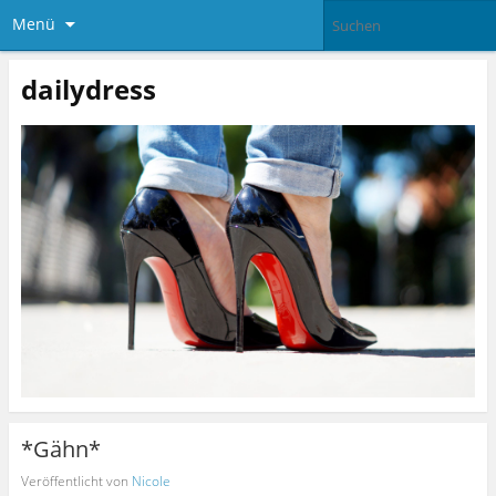
Menü
dailydress
*Gähn*
Veröffentlicht von
Nicole