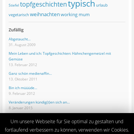
typisch
topfgeschichten
urlaub
Stiefel
weihnachten
working mum
vegetarisch
Zufällig
Abgetaucht…
31. August 2009
Mein Leben und ich: Topfgeschichten: Hähnchengemetzel mit
Gemüse
13. Februar 2012
Ganz schön medienaffin…
13. Oktober 2011
Bin ich müüüde…
9. Februar 2012
Veränderungen kündig(t)en sich an…
8. Januar 2015
Um unsere Webseite für Sie optimal zu gestalten und
fortlaufend verbessern zu können, verwenden wir Cookies.