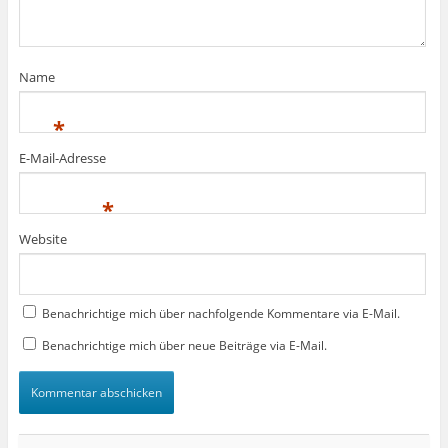
g
g
r
t
e
e
g
)
ö
ö
e
f
f
ö
f
f
f
n
n
f
e
e
n
Name
t
t
e
)
)
t
)
*
E-Mail-Adresse
*
Website
Benachrichtige mich über nachfolgende Kommentare via E-Mail.
Benachrichtige mich über neue Beiträge via E-Mail.