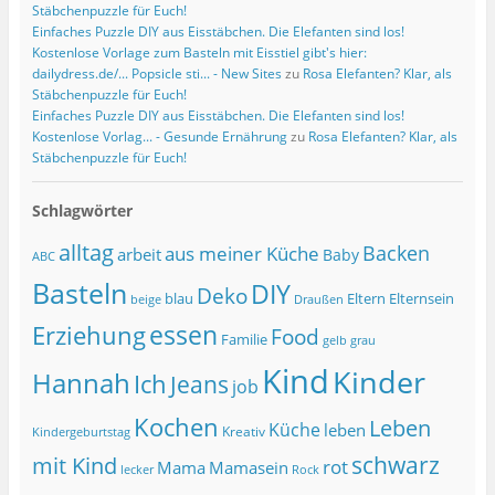
Stäbchenpuzzle für Euch!
Einfaches Puzzle DIY aus Eisstäbchen. Die Elefanten sind los!
Kostenlose Vorlage zum Basteln mit Eisstiel gibt's hier:
dailydress.de/... Popsicle sti... - New Sites
zu
Rosa Elefanten? Klar, als
Stäbchenpuzzle für Euch!
Einfaches Puzzle DIY aus Eisstäbchen. Die Elefanten sind los!
Kostenlose Vorlag... - Gesunde Ernährung
zu
Rosa Elefanten? Klar, als
Stäbchenpuzzle für Euch!
Schlagwörter
alltag
Backen
aus meiner Küche
arbeit
Baby
ABC
Basteln
DIY
Deko
blau
Eltern
Elternsein
beige
Draußen
essen
Erziehung
Food
Familie
grau
gelb
Kind
Kinder
Hannah
Ich
Jeans
job
Kochen
Leben
Küche
leben
Kreativ
Kindergeburtstag
schwarz
mit Kind
rot
Mama
Mamasein
lecker
Rock