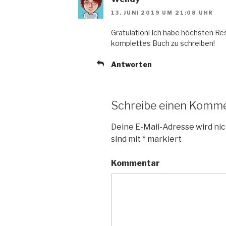
s
s
n
f
t
t
s
f
e
e
t
n
13. JUNI 2019 UM 21:08 UHR
r
r
e
e
g
g
r
t
e
e
g
)
Gratulation! Ich habe höchsten Res
ö
ö
e
komplettes Buch zu schreiben!
f
f
ö
f
f
f
n
n
f
e
e
n
Antworten
t
t
e
)
)
t
)
Schreibe einen Komm
Deine E-Mail-Adresse wird nic
sind mit
*
markiert
Kommentar