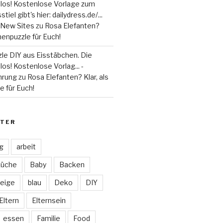
 los! Kostenlose Vorlage zum
tiel gibt's hier: dailydress.de/...
 - New Sites
zu
Rosa Elefanten?
henpuzzle für Euch!
le DIY aus Eisstäbchen. Die
los! Kostenlose Vorlag... -
hrung
zu
Rosa Elefanten? Klar, als
 für Euch!
TER
ag
arbeit
Küche
Baby
Backen
eige
blau
Deko
DIY
Eltern
Elternsein
essen
Familie
Food