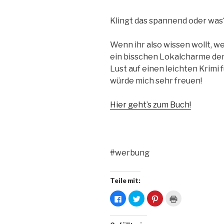
Klingt das spannend oder was
Wenn ihr also wissen wollt, w
ein bisschen Lokalcharme der
Lust auf einen leichten Krimi
würde mich sehr freuen!
Hier geht’s zum Buch!
#werbung
Teile mit:
K
K
K
K
l
l
l
l
i
i
i
i
c
c
c
c
k
k
k
k