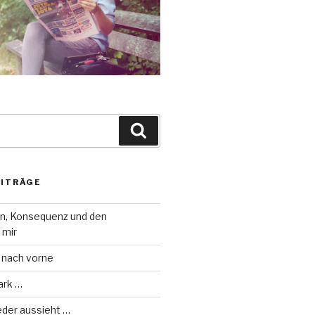
Suche
EITRÄGE
on, Konsequenz und den
 mir
 nach vorne
ark …
eder aussieht …