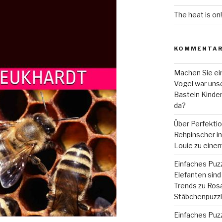
The heat is on!
KOMMENTA
Machen Sie ein
Vogel war unse
Basteln Kinde
da?
Über Perfekti
Rehpinscher in 
Louie zu eine
Einfaches Puzz
Elefanten sind 
Trends
zu
Rosa
Stäbchenpuzzle
Einfaches Puzz