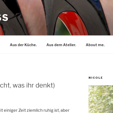
SS
.
Aus der Küche.
Aus dem Atelier.
About me.
NICOLE
icht, was ihr denkt)
t einiger Zeit ziemlich ruhig ist, aber