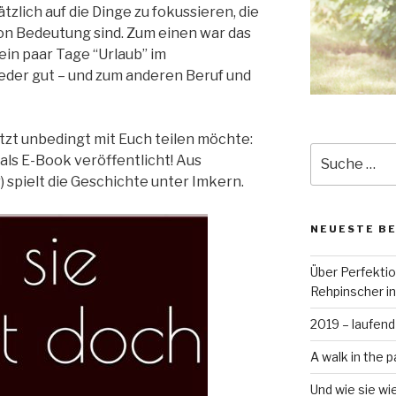
tzlich auf die Dinge zu fokussieren, die
von Bedeutung sind. Zum einen war das
ein paar Tage “Urlaub” im
ieder gut – und zum anderen Beruf und
etzt unbedingt mit Euch teilen möchte:
Suche
als E-Book veröffentlicht! Aus
nach:
 spielt die Geschichte unter Imkern.
NEUESTE B
Über Perfekti
Rehpinscher in
2019 – laufend
A walk in the p
Und wie sie wi