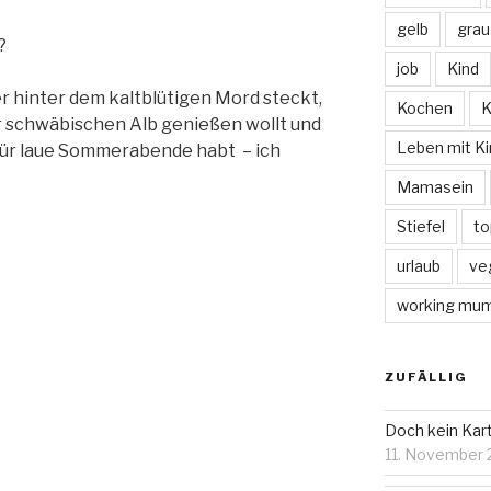
gelb
grau
?
job
Kind
er hinter dem kaltblütigen Mord steckt,
Kochen
K
 schwäbischen Alb genießen wollt und
Leben mit Ki
 für laue Sommerabende habt – ich
Mamasein
Stiefel
to
urlaub
ve
working mu
ZUFÄLLIG
Doch kein Kar
11. November 