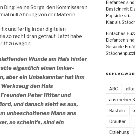
Elefanten sind
in Ding: Keine Sorge, den Kommissaren
Basteln mit Eiss
tmal null Ahnung von der Materie.
Popsicle sti...
Klar, als Stäbc
ix und fertig in der digitalen
Einfaches Puzz
ie so recht dran getraut. Jetzt habe
Elefanten sind 
ritt zu wagen.
Gesunde Ernä
Stäbchenpuzzle
r klaffenden Wunde am Hals hinter
ätte eigentlich einen Imker-
SCHLAGWÖR
n, aber ein Unbekannter hat ihm
n Werkzeug den Hals
ABC
allt
 Freunden Peter Ritter und
aus meiner 
Mord, und danach sieht es aus,
Basteln
b
dem unbescholtenen Mann ans
Draußen
, so scheint’s, sind ein
Erziehung