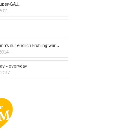
Super-GAU…
2011
n’s nur endlich Frühling wär…
2014
ay – everyday
 2017