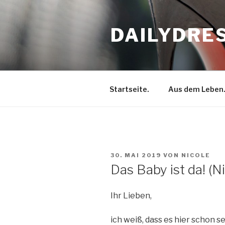
Zum
Inhalt
DAILYDRE
springen
Startseite.
Aus dem Leben
VERÖFFENTLICHT
30. MAI 2019
VON
NICOLE
AM
Das Baby ist da! (N
Ihr Lieben,
ich weiß, dass es hier schon sei