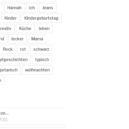
Hannah
Ich
Jeans
Kinder
Kindergeburtstag
reativ
Küche
leben
nd
lecker
Mama
Rock
rot
schwarz
pfgeschichten
typisch
getarisch
weihnachten
m
ton…
2011