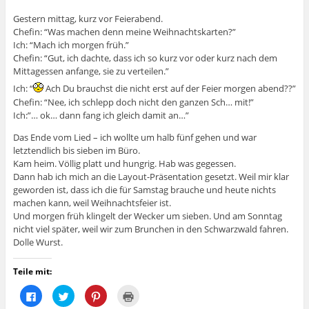
Gestern mittag, kurz vor Feierabend.
Chefin: “Was machen denn meine Weihnachtskarten?”
Ich: “Mach ich morgen früh.”
Chefin: “Gut, ich dachte, dass ich so kurz vor oder kurz nach dem
Mittagessen anfange, sie zu verteilen.”
Ich: “
Ach Du brauchst die nicht erst auf der Feier morgen abend??”
Chefin: “Nee, ich schlepp doch nicht den ganzen Sch… mit!”
Ich:”… ok… dann fang ich gleich damit an…”
Das Ende vom Lied – ich wollte um halb fünf gehen und war
letztendlich bis sieben im Büro.
Kam heim. Völlig platt und hungrig. Hab was gegessen.
Dann hab ich mich an die Layout-Präsentation gesetzt. Weil mir klar
geworden ist, dass ich die für Samstag brauche und heute nichts
machen kann, weil Weihnachtsfeier ist.
Und morgen früh klingelt der Wecker um sieben. Und am Sonntag
nicht viel später, weil wir zum Brunchen in den Schwarzwald fahren.
Dolle Wurst.
Teile mit:
K
K
K
K
l
l
l
l