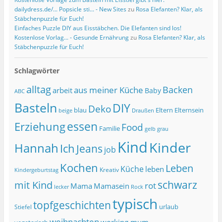
dailydress.de/... Popsicle sti... - New Sites
zu
Rosa Elefanten? Klar, als
Stäbchenpuzzle für Euch!
Einfaches Puzzle DIY aus Eisstäbchen. Die Elefanten sind los!
Kostenlose Vorlag... - Gesunde Ernährung
zu
Rosa Elefanten? Klar, als
Stäbchenpuzzle für Euch!
Schlagwörter
alltag
Backen
aus meiner Küche
arbeit
Baby
ABC
Basteln
DIY
Deko
blau
Eltern
Elternsein
beige
Draußen
essen
Erziehung
Food
Familie
grau
gelb
Kind
Kinder
Hannah
Ich
Jeans
job
Kochen
Leben
Küche
leben
Kreativ
Kindergeburtstag
schwarz
mit Kind
rot
Mama
Mamasein
lecker
Rock
typisch
topfgeschichten
urlaub
Stiefel
weihnachten
working mum