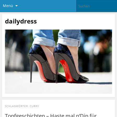
Menü
dailydress
SCHLAGWÖRTER:
CURRY
Topfgeschichten – Haste mal n’Dip für