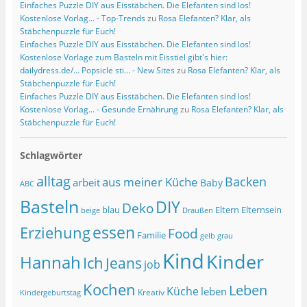
Einfaches Puzzle DIY aus Eisstäbchen. Die Elefanten sind los!
Kostenlose Vorlag... - Top-Trends
zu
Rosa Elefanten? Klar, als
Stäbchenpuzzle für Euch!
Einfaches Puzzle DIY aus Eisstäbchen. Die Elefanten sind los!
Kostenlose Vorlage zum Basteln mit Eisstiel gibt's hier:
dailydress.de/... Popsicle sti... - New Sites
zu
Rosa Elefanten? Klar, als
Stäbchenpuzzle für Euch!
Einfaches Puzzle DIY aus Eisstäbchen. Die Elefanten sind los!
Kostenlose Vorlag... - Gesunde Ernährung
zu
Rosa Elefanten? Klar, als
Stäbchenpuzzle für Euch!
Schlagwörter
alltag
Backen
aus meiner Küche
arbeit
Baby
ABC
Basteln
DIY
Deko
blau
Eltern
Elternsein
beige
Draußen
essen
Erziehung
Food
Familie
grau
gelb
Kind
Kinder
Hannah
Ich
Jeans
job
Kochen
Leben
Küche
leben
Kreativ
Kindergeburtstag