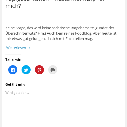
mich?
Keine Sorge, das wird keine sächsische Ratgeberseite (zündet der
Überschriftenwitz? Hm.) Auch kein reines Foodblog. Aber heute ist
mir etwas gut gelungen, das ich mit Euch teilen mag.
Weiterlesen
→
Teile mit:
K
K
K
K
l
l
l
l
i
i
i
i
c
c
c
c
k
k
k
k
Gefällt mir:
,
,
,
e
u
u
u
n
m
m
m
z
Wird geladen...
a
ü
a
u
u
b
u
m
f
e
f
A
F
r
P
u
a
T
i
s
c
w
n
d
e
i
t
r
b
t
e
u
o
t
r
c
o
e
e
k