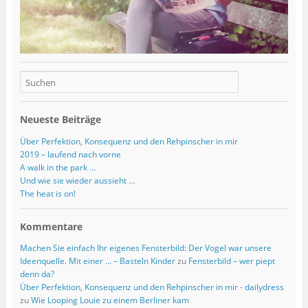
t
t
s
f
e
e
t
n
r
r
e
e
g
g
r
t
e
e
g
)
ö
ö
e
f
f
ö
f
f
f
n
n
f
e
e
n
t
t
e
)
)
t
)
Neueste Beiträge
Über Perfektion, Konsequenz und den Rehpinscher in mir
2019 – laufend nach vorne
A walk in the park …
Und wie sie wieder aussieht …
The heat is on!
Kommentare
Machen Sie einfach Ihr eigenes Fensterbild: Der Vogel war unsere
Ideenquelle. Mit einer … – Basteln Kinder
zu
Fensterbild – wer piept
denn da?
Über Perfektion, Konsequenz und den Rehpinscher in mir - dailydress
zu
Wie Looping Louie zu einem Berliner kam