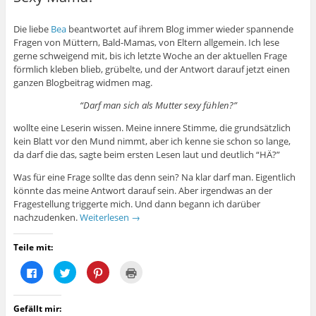
Die liebe
Bea
beantwortet auf ihrem Blog immer wieder spannende
Fragen von Müttern, Bald-Mamas, von Eltern allgemein. Ich lese
gerne schweigend mit, bis ich letzte Woche an der aktuellen Frage
förmlich kleben blieb, grübelte, und der Antwort darauf jetzt einen
ganzen Blogbeitrag widmen mag.
“Darf man sich als Mutter sexy fühlen?”
wollte eine Leserin wissen. Meine innere Stimme, die grundsätzlich
kein Blatt vor den Mund nimmt, aber ich kenne sie schon so lange,
da darf die das, sagte beim ersten Lesen laut und deutlich “HÄ?”
Was für eine Frage sollte das denn sein? Na klar darf man. Eigentlich
könnte das meine Antwort darauf sein. Aber irgendwas an der
Fragestellung triggerte mich. Und dann begann ich darüber
nachzudenken.
Weiterlesen
→
Teile mit:
K
K
K
K
l
l
l
l
i
i
i
i
c
c
c
c
k
k
k
k
Gefällt mir:
,
,
,
e