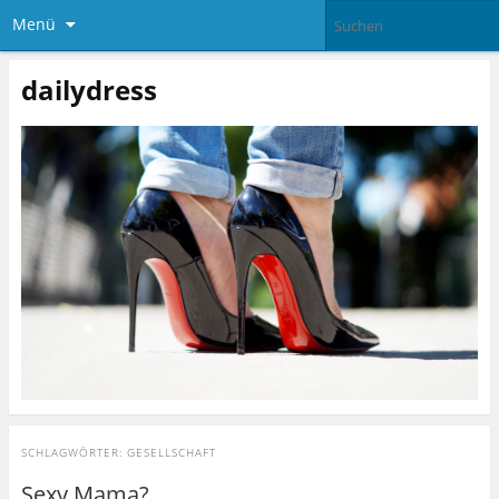
Menü
dailydress
SCHLAGWÖRTER:
GESELLSCHAFT
Sexy Mama?