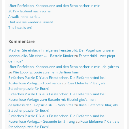
Über Perfektion, Konsequenz und den Rehpinscher in mir
2019 – laufend nach vorne
A walk in the park …
Und wie sie wieder aussieht …
The heat is on!
Kommentare
Machen Sie einfach Ihr eigenes Fensterbild: Der Vogel war unsere
Ideenquelle. Mit einer … – Basteln Kinder
zu
Fensterbild – wer piept
denn da?
Über Perfektion, Konsequenz und den Rehpinscher in mir - dailydress
zu
Wie Looping Louie zu einem Berliner kam
Einfaches Puzzle DIY aus Eisstäbchen. Die Elefanten sind los!
Kostenlose Vorlag... - Top-Trends
zu
Rosa Elefanten? Klar, als
Stäbchenpuzzle für Euch!
Einfaches Puzzle DIY aus Eisstäbchen. Die Elefanten sind los!
Kostenlose Vorlage zum Basteln mit Eisstiel gibt's hier:
dailydress.de/... Popsicle sti... - New Sites
zu
Rosa Elefanten? Klar, als
Stäbchenpuzzle für Euch!
Einfaches Puzzle DIY aus Eisstäbchen. Die Elefanten sind los!
Kostenlose Vorlag... - Gesunde Ernährung
zu
Rosa Elefanten? Klar, als
Stäbchenpuzzle für Euch!