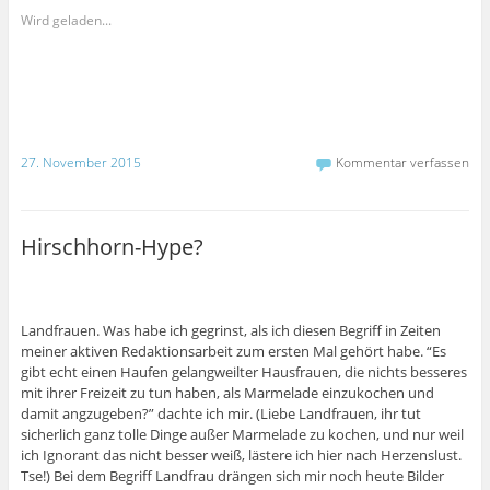
u
u
u
n
m
m
m
z
Wird geladen...
a
ü
a
u
u
b
u
m
f
e
f
A
F
r
P
u
a
T
i
s
c
w
n
d
e
i
t
r
b
t
e
u
o
t
r
c
o
e
e
k
27. November 2015
Kommentar verfassen
k
r
s
e
z
z
t
n
u
u
z
(
t
t
u
W
e
e
t
i
i
i
e
r
Hirschhorn-Hype?
l
l
i
d
e
e
l
i
n
n
e
n
(
(
n
n
W
W
(
e
i
i
W
u
r
r
i
e
Landfrauen. Was habe ich gegrinst, als ich diesen Begriff in Zeiten
d
d
r
m
i
i
d
F
meiner aktiven Redaktionsarbeit zum ersten Mal gehört habe. “Es
n
n
i
e
gibt echt einen Haufen gelangweilter Hausfrauen, die nichts besseres
n
n
n
n
e
e
n
s
mit ihrer Freizeit zu tun haben, als Marmelade einzukochen und
u
u
e
t
damit angzugeben?” dachte ich mir. (Liebe Landfrauen, ihr tut
e
e
u
e
m
m
e
r
sicherlich ganz tolle Dinge außer Marmelade zu kochen, und nur weil
F
F
m
g
e
e
F
e
ich Ignorant das nicht besser weiß, lästere ich hier nach Herzenslust.
n
n
e
ö
Tse!) Bei dem Begriff Landfrau drängen sich mir noch heute Bilder
s
s
n
f