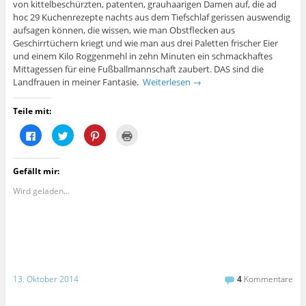
t
t
s
f
von kittelbeschürzten, patenten, grauhaarigen Damen auf, die ad
e
e
t
n
hoc 29 Kuchenrezepte nachts aus dem Tiefschlaf gerissen auswendig
r
r
e
e
g
g
r
t
aufsagen können, die wissen, wie man Obstflecken aus
e
e
g
)
ö
ö
e
Geschirrtüchern kriegt und wie man aus drei Paletten frischer Eier
f
f
ö
und einem Kilo Roggenmehl in zehn Minuten ein schmackhaftes
f
f
f
n
n
f
Mittagessen für eine Fußballmannschaft zaubert. DAS sind die
e
e
n
Landfrauen in meiner Fantasie.
Weiterlesen
→
t
t
e
)
)
t
)
Teile mit:
K
K
K
K
l
l
l
l
i
i
i
i
c
c
c
c
k
k
k
k
Gefällt mir:
,
,
,
e
u
u
u
n
m
m
m
z
Wird geladen...
a
ü
a
u
u
b
u
m
f
e
f
A
F
r
P
u
a
T
i
s
c
w
n
d
e
i
t
r
b
t
e
u
o
t
r
c
o
e
e
k
13. Oktober 2014
4
Kommentare
k
r
s
e
z
z
t
n
u
u
z
(
t
t
u
W