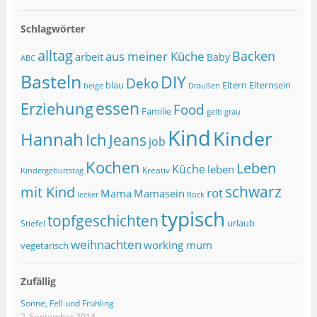
Schlagwörter
alltag
Backen
aus meiner Küche
arbeit
Baby
ABC
Basteln
DIY
Deko
blau
Eltern
Elternsein
beige
Draußen
essen
Erziehung
Food
Familie
grau
gelb
Kind
Kinder
Hannah
Ich
Jeans
job
Kochen
Leben
Küche
leben
Kreativ
Kindergeburtstag
schwarz
mit Kind
rot
Mama
Mamasein
lecker
Rock
typisch
topfgeschichten
urlaub
Stiefel
weihnachten
working mum
vegetarisch
Zufällig
Sonne, Fell und Frühling
2. September 2014