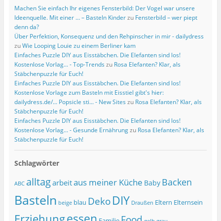
Machen Sie einfach Ihr eigenes Fensterbild: Der Vogel war unsere
Ideenquelle. Mit einer … – Basteln Kinder
zu
Fensterbild – wer piept
denn da?
Über Perfektion, Konsequenz und den Rehpinscher in mir - dailydress
zu
Wie Looping Louie zu einem Berliner kam
Einfaches Puzzle DIY aus Eisstäbchen. Die Elefanten sind los!
Kostenlose Vorlag... - Top-Trends
zu
Rosa Elefanten? Klar, als
Stäbchenpuzzle für Euch!
Einfaches Puzzle DIY aus Eisstäbchen. Die Elefanten sind los!
Kostenlose Vorlage zum Basteln mit Eisstiel gibt's hier:
dailydress.de/... Popsicle sti... - New Sites
zu
Rosa Elefanten? Klar, als
Stäbchenpuzzle für Euch!
Einfaches Puzzle DIY aus Eisstäbchen. Die Elefanten sind los!
Kostenlose Vorlag... - Gesunde Ernährung
zu
Rosa Elefanten? Klar, als
Stäbchenpuzzle für Euch!
Schlagwörter
alltag
Backen
aus meiner Küche
arbeit
Baby
ABC
Basteln
DIY
Deko
blau
Eltern
Elternsein
beige
Draußen
essen
Erziehung
Food
Familie
grau
gelb