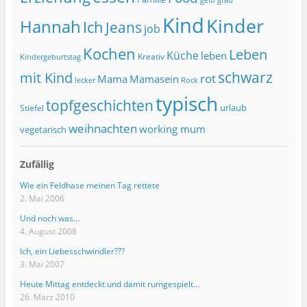
Kind
Kinder
Hannah
Ich
Jeans
job
Kochen
Leben
Küche
leben
Kreativ
Kindergeburtstag
schwarz
mit Kind
rot
Mama
Mamasein
lecker
Rock
typisch
topfgeschichten
urlaub
Stiefel
weihnachten
working mum
vegetarisch
Zufällig
Wie ein Feldhase meinen Tag rettete
2. Mai 2006
Und noch was…
4. August 2008
Ich, ein Liebesschwindler???
3. Mai 2007
Heute Mittag entdeckt und damit rumgespielt…
26. März 2010