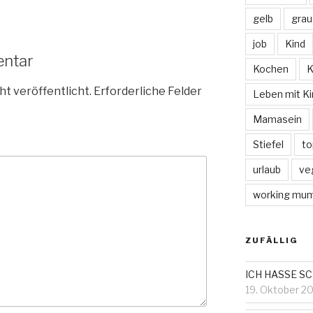
gelb
grau
job
Kind
entar
Kochen
K
ht veröffentlicht.
Erforderliche Felder
Leben mit Ki
Mamasein
Stiefel
to
urlaub
ve
working mu
ZUFÄLLIG
ICH HASSE SC
19. Oktober 20