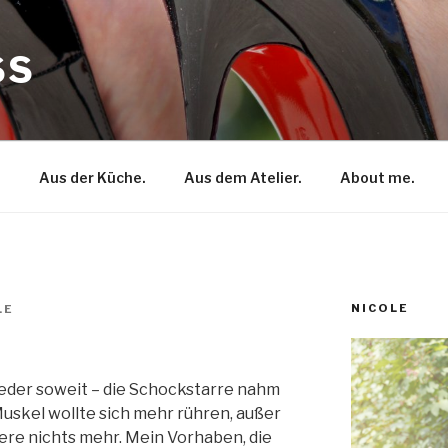
SS
.
Aus der Küche.
Aus dem Atelier.
About me.
NICOLE
LE
eder soweit – die Schockstarre nahm
Muskel wollte sich mehr rühren, außer
ere nichts mehr. Mein Vorhaben, die