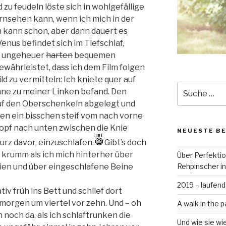
u feudeln löste sich in wohlgefällige
ernsehen kann, wenn ich mich in der
ch kann schon, aber dann dauert es
enus befindet sich im Tiefschlaf,
en ungeheuer
harten
bequemen
ewährleistet, dass ich dem Film folgen
d zu vermitteln: Ich kniete quer auf
Suche
ehne zu meiner Linken befand. Den
nach:
uf den Oberschenkeln abgelegt und
n ein bisschen steif vom nach vorne
Kopf nach unten zwischen die Knie
NEUESTE B
urz davor, einzuschlafen.
Gibt’s doch
h krumm als ich mich hinterher über
Über Perfekti
ien und über eingeschlafene Beine
Rehpinscher in
2019 – laufend
iv früh ins Bett und schlief dort
morgen um viertel vor zehn. Und – oh
A walk in the p
noch da, als ich schlaftrunken die
Und wie sie wi