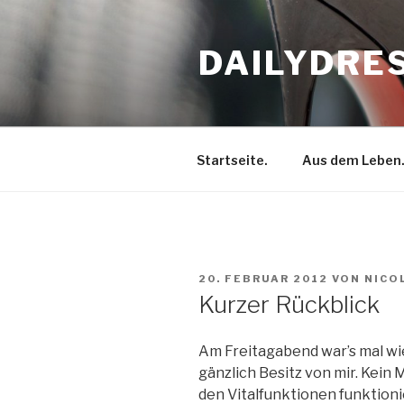
Zum
Inhalt
DAILYDRE
springen
Startseite.
Aus dem Leben
VERÖFFENTLICHT
20. FEBRUAR 2012
VON
NICO
AM
Kurzer Rückblick
Am Freitagabend war’s mal wi
gänzlich Besitz von mir. Kein 
den Vitalfunktionen funktioni