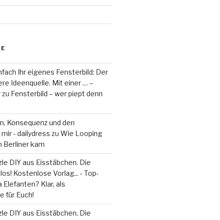
RE
fach Ihr eigenes Fensterbild: Der
re Ideenquelle. Mit einer … –
r
zu
Fensterbild – wer piept denn
on, Konsequenz und den
mir - dailydress
zu
Wie Looping
m Berliner kam
le DIY aus Eisstäbchen. Die
los! Kostenlose Vorlag... - Top-
 Elefanten? Klar, als
 für Euch!
le DIY aus Eisstäbchen. Die