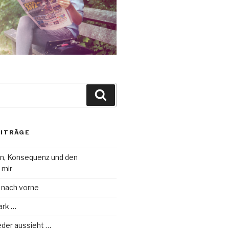
Suche
EITRÄGE
on, Konsequenz und den
 mir
 nach vorne
ark …
eder aussieht …