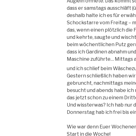
Äuglein öffnete. Das kommt so
dass er samstags ausschläft (
deshalb halte ich es für erwä
Schockstarre vom Freitag – mi
das, wenn einen plötzlich die 
und kehrte, saugte und wischt
beim wöchentlichen Putz gern
dass ich Gardinen abnahm und 
Maschine zuführte… Mittags al
und ich schlief beim Wäsche
Gestern schließlich haben wir
gebruncht, nachmittags mein
besucht und abends habe ich
das jetzt schon zu einem Dritte
Und wissterwas? Ich hab nur d
Donnerstag hab ich frei bis e
Wie war denn Euer Wochenend
Start in die Woche!