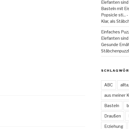
Elefanten sind
Basteln mit Eiss
Popsicle sti...
Klar, als Stäbc
Einfaches Puzz
Elefanten sind 
Gesunde Ernä
Stäbchenpuzzle
SCHLAGWÖR
ABC
allt
aus meiner 
Basteln
b
Draußen
Erziehung