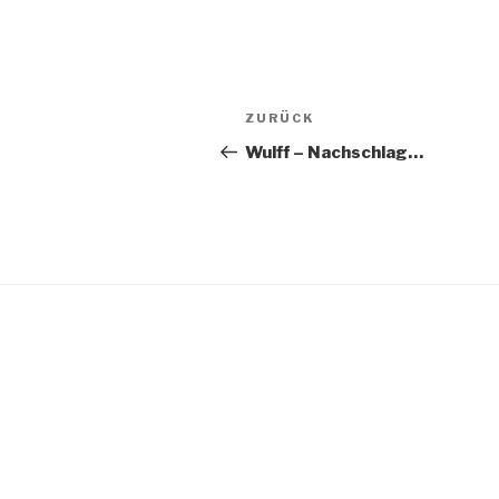
Beitragsnavigation
Vorheriger
ZURÜCK
Beitrag
Wulff – Nachschlag…