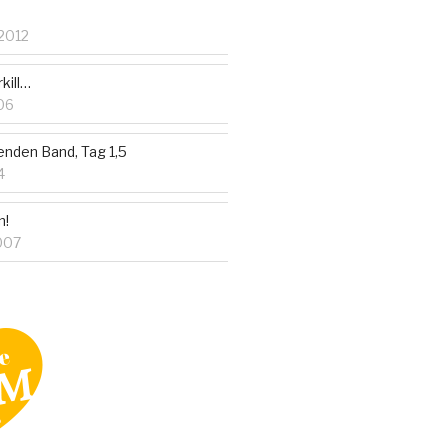
2012
kill…
06
enden Band, Tag 1,5
4
n!
007