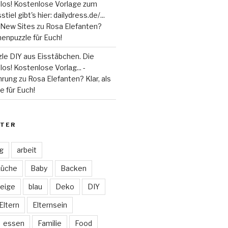
 los! Kostenlose Vorlage zum
tiel gibt's hier: dailydress.de/...
 - New Sites
zu
Rosa Elefanten?
henpuzzle für Euch!
le DIY aus Eisstäbchen. Die
los! Kostenlose Vorlag... -
hrung
zu
Rosa Elefanten? Klar, als
 für Euch!
TER
ag
arbeit
Küche
Baby
Backen
eige
blau
Deko
DIY
Eltern
Elternsein
essen
Familie
Food