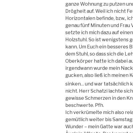
ganze Wohnung zu putzen und z
Drögheit auf. Weil ich nicht F
Horizontalen befinde, bzw., i
genau fünf Minuten und Frau V
setzte ich mich dazu auf ein
Holzstuhl. So ist wenigstens g
kann. Um Euch ein besseres Bil
dem Stuhl, so dass sich die L
Oberkörper hatte ich dabei a
irgendwann wurde mein Nacke
gucken, also ließ ich meinen 
sinken… und war tatsächlich k
nicht. Herr Schatzi lachte sic
gewisse Schmerzen in den Kn
beschwerte. Pfh.
Ich verkrümelte mich also relat
gemütlich weiter bis Samstag
Wunder – mein Gatte war auch 