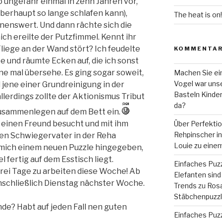
 ungefähr einmal in zehn Jahren vor,
überhaupt so lange schlafen kann),
The heat is on!
hnenswert. Und dann rächte sich die
ch ereilte der Putzfimmel. Kennt ihr
Fliege an der Wand stört? Ich feudelte
KOMMENTA
e und räumte Ecken auf, die ich sonst
e mal übersehe. Es ging sogar soweit,
Machen Sie ein
Vogel war unse
jene einer Grundreinigung in der
Basteln Kinde
lerdings zollte der Aktionismus Tribut
da?
zusammenlegen auf dem Bett ein.
 einen Freund besucht und mit ihm
Über Perfekti
Rehpinscher in 
en Schwiegervater in der Reha
Louie zu eine
 mich einem neuen Puzzle hingegeben,
l fertig auf dem Esstisch liegt.
Einfaches Puzz
rei Tage zu arbeiten diese Woche! Ab
Elefanten sind 
inschließlich Dienstag nächster Woche.
Trends
zu
Rosa
Stäbchenpuzzle
e? Habt auf jeden Fall nen guten
Einfaches Puzz