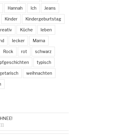
Hannah
Ich
Jeans
Kinder
Kindergeburtstag
reativ
Küche
leben
nd
lecker
Mama
Rock
rot
schwarz
pfgeschichten
typisch
getarisch
weihnachten
m
HNEE!
11