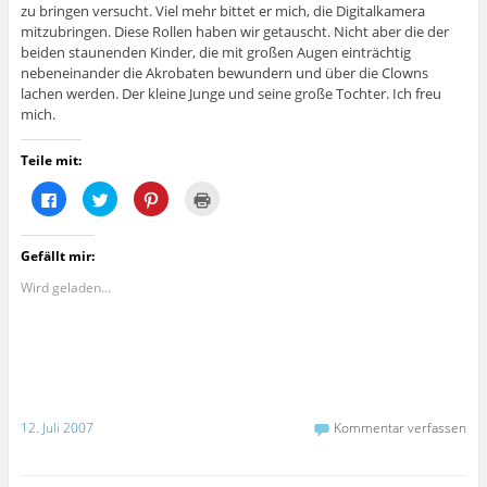
zu bringen versucht. Viel mehr bittet er mich, die Digitalkamera
mitzubringen. Diese Rollen haben wir getauscht. Nicht aber die der
beiden staunenden Kinder, die mit großen Augen einträchtig
nebeneinander die Akrobaten bewundern und über die Clowns
lachen werden. Der kleine Junge und seine große Tochter. Ich freu
mich.
Teile mit:
K
K
K
K
l
l
l
l
i
i
i
i
c
c
c
c
k
k
k
k
Gefällt mir:
,
,
,
e
u
u
u
n
m
m
m
z
Wird geladen...
a
ü
a
u
u
b
u
m
f
e
f
A
F
r
P
u
a
T
i
s
c
w
n
d
e
i
t
r
b
t
e
u
o
t
r
c
o
e
e
k
12. Juli 2007
Kommentar verfassen
k
r
s
e
z
z
t
n
u
u
z
(
t
t
u
W
e
e
t
i