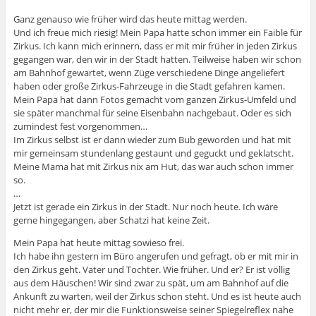
Ganz genauso wie früher wird das heute mittag werden.
Und ich freue mich riesig! Mein Papa hatte schon immer ein Faible für
Zirkus. Ich kann mich erinnern, dass er mit mir früher in jeden Zirkus
gegangen war, den wir in der Stadt hatten. Teilweise haben wir schon
am Bahnhof gewartet, wenn Züge verschiedene Dinge angeliefert
haben oder große Zirkus-Fahrzeuge in die Stadt gefahren kamen.
Mein Papa hat dann Fotos gemacht vom ganzen Zirkus-Umfeld und
sie später manchmal für seine Eisenbahn nachgebaut. Oder es sich
zumindest fest vorgenommen…
Im Zirkus selbst ist er dann wieder zum Bub geworden und hat mit
mir gemeinsam stundenlang gestaunt und geguckt und geklatscht.
Meine Mama hat mit Zirkus nix am Hut, das war auch schon immer
so.
…
Jetzt ist gerade ein Zirkus in der Stadt. Nur noch heute. Ich wäre
gerne hingegangen, aber Schatzi hat keine Zeit.
Mein Papa hat heute mittag sowieso frei.
Ich habe ihn gestern im Büro angerufen und gefragt, ob er mit mir in
den Zirkus geht. Vater und Tochter. Wie früher. Und er? Er ist völlig
aus dem Häuschen! Wir sind zwar zu spät, um am Bahnhof auf die
Ankunft zu warten, weil der Zirkus schon steht. Und es ist heute auch
nicht mehr er, der mir die Funktionsweise seiner Spiegelreflex nahe