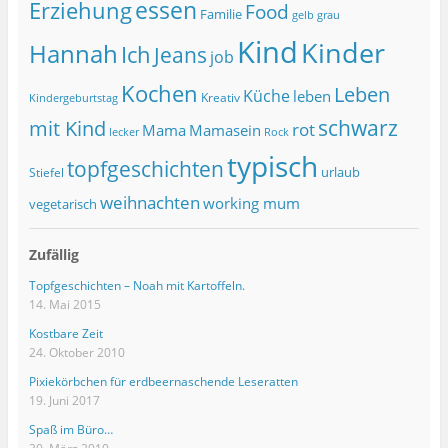
essen
Erziehung
Food
Familie
grau
gelb
Kind
Kinder
Hannah
Ich
Jeans
job
Kochen
Leben
Küche
leben
Kreativ
Kindergeburtstag
schwarz
mit Kind
rot
Mama
Mamasein
lecker
Rock
typisch
topfgeschichten
urlaub
Stiefel
weihnachten
working mum
vegetarisch
Zufällig
Topfgeschichten – Noah mit Kartoffeln.
14. Mai 2015
Kostbare Zeit
24. Oktober 2010
Pixiekörbchen für erdbeernaschende Leseratten
19. Juni 2017
Spaß im Büro…