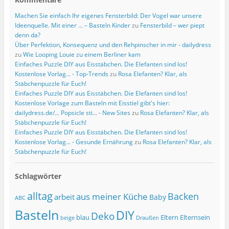
Machen Sie einfach Ihr eigenes Fensterbild: Der Vogel war unsere
Ideenquelle. Mit einer … – Basteln Kinder
zu
Fensterbild – wer piept
denn da?
Über Perfektion, Konsequenz und den Rehpinscher in mir - dailydress
zu
Wie Looping Louie zu einem Berliner kam
Einfaches Puzzle DIY aus Eisstäbchen. Die Elefanten sind los!
Kostenlose Vorlag... - Top-Trends
zu
Rosa Elefanten? Klar, als
Stäbchenpuzzle für Euch!
Einfaches Puzzle DIY aus Eisstäbchen. Die Elefanten sind los!
Kostenlose Vorlage zum Basteln mit Eisstiel gibt's hier:
dailydress.de/... Popsicle sti... - New Sites
zu
Rosa Elefanten? Klar, als
Stäbchenpuzzle für Euch!
Einfaches Puzzle DIY aus Eisstäbchen. Die Elefanten sind los!
Kostenlose Vorlag... - Gesunde Ernährung
zu
Rosa Elefanten? Klar, als
Stäbchenpuzzle für Euch!
Schlagwörter
alltag
Backen
aus meiner Küche
arbeit
Baby
ABC
Basteln
DIY
Deko
blau
Eltern
Elternsein
beige
Draußen