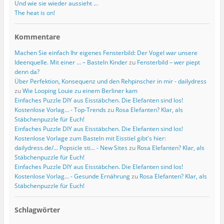
Und wie sie wieder aussieht …
The heat is on!
Kommentare
Machen Sie einfach Ihr eigenes Fensterbild: Der Vogel war unsere
Ideenquelle. Mit einer … – Basteln Kinder
zu
Fensterbild – wer piept
denn da?
Über Perfektion, Konsequenz und den Rehpinscher in mir - dailydress
zu
Wie Looping Louie zu einem Berliner kam
Einfaches Puzzle DIY aus Eisstäbchen. Die Elefanten sind los!
Kostenlose Vorlag... - Top-Trends
zu
Rosa Elefanten? Klar, als
Stäbchenpuzzle für Euch!
Einfaches Puzzle DIY aus Eisstäbchen. Die Elefanten sind los!
Kostenlose Vorlage zum Basteln mit Eisstiel gibt's hier:
dailydress.de/... Popsicle sti... - New Sites
zu
Rosa Elefanten? Klar, als
Stäbchenpuzzle für Euch!
Einfaches Puzzle DIY aus Eisstäbchen. Die Elefanten sind los!
Kostenlose Vorlag... - Gesunde Ernährung
zu
Rosa Elefanten? Klar, als
Stäbchenpuzzle für Euch!
Schlagwörter