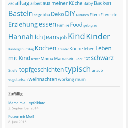
alltag
Backen
aus meiner Küche
arbeit
Baby
ABC
Basteln
DIY
Deko
blau
Eltern
Elternsein
beige
Draußen
essen
Erziehung
Food
Familie
grau
gelb
Kind
Kinder
Hannah
Ich
Jeans
job
Kochen
Leben
Küche
leben
Kreativ
Kindergeburtstag
schwarz
mit Kind
rot
Mama
Mamasein
lecker
Rock
typisch
topfgeschichten
urlaub
Stiefel
weihnachten
working mum
vegetarisch
Zufällig
Mama mia – Apfelblüte
2. September 2014
Putzen mit Moti!
8. Juni 2015