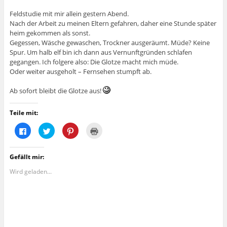
Feldstudie mit mir allein gestern Abend.
Nach der Arbeit zu meinen Eltern gefahren, daher eine Stunde später
heim gekommen als sonst.
Gegessen, Wäsche gewaschen, Trockner ausgeräumt. Müde? Keine
Spur. Um halb elf bin ich dann aus Vernunftgründen schlafen
gegangen. Ich folgere also: Die Glotze macht mich müde.
Oder weiter ausgeholt – Fernsehen stumpft ab.
Ab sofort bleibt die Glotze aus!
Teile mit:
K
K
K
K
l
l
l
l
i
i
i
i
c
c
c
c
k
k
k
k
Gefällt mir:
,
,
,
e
u
u
u
n
m
m
m
z
Wird geladen...
a
ü
a
u
u
b
u
m
f
e
f
A
F
r
P
u
a
T
i
s
c
w
n
d
e
i
t
r
b
t
e
u
o
t
r
c