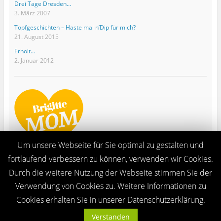
Drei Tage Dresden…
3. März 2007
Topfgeschichten – Haste mal n’Dip für mich?
21. August 2015
Erholt…
2. Januar 2012
Um unsere Webseite für Sie optimal zu gestalten und
fortlaufend verbessern zu können, verwenden wir Cookies.
Durch die weitere Nutzung der Webseite stimmen Sie der
Verwendung von Cookies zu. Weitere Informationen zu
Ganze Seite ansehen
Cookies erhalten Sie in unserer Datenschutzerklärung.
Proudly powered by WordPress
Verstanden