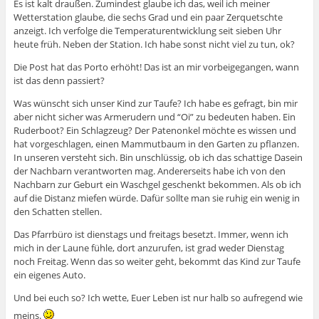
Es ist kalt draußen. Zumindest glaube ich das, weil ich meiner
Wetterstation glaube, die sechs Grad und ein paar Zerquetschte
anzeigt. Ich verfolge die Temperaturentwicklung seit sieben Uhr
heute früh. Neben der Station. Ich habe sonst nicht viel zu tun, ok?
Die Post hat das Porto erhöht! Das ist an mir vorbeigegangen, wann
ist das denn passiert?
Was wünscht sich unser Kind zur Taufe? Ich habe es gefragt, bin mir
aber nicht sicher was Armerudern und “Oi” zu bedeuten haben. Ein
Ruderboot? Ein Schlagzeug? Der Patenonkel möchte es wissen und
hat vorgeschlagen, einen Mammutbaum in den Garten zu pflanzen.
In unseren versteht sich. Bin unschlüssig, ob ich das schattige Dasein
der Nachbarn verantworten mag. Andererseits habe ich von den
Nachbarn zur Geburt ein Waschgel geschenkt bekommen. Als ob ich
auf die Distanz miefen würde. Dafür sollte man sie ruhig ein wenig in
den Schatten stellen.
Das Pfarrbüro ist dienstags und freitags besetzt. Immer, wenn ich
mich in der Laune fühle, dort anzurufen, ist grad weder Dienstag
noch Freitag. Wenn das so weiter geht, bekommt das Kind zur Taufe
ein eigenes Auto.
Und bei euch so? Ich wette, Euer Leben ist nur halb so aufregend wie
meins.