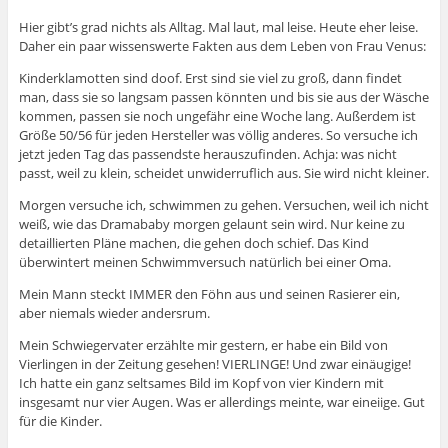
Hier gibt’s grad nichts als Alltag. Mal laut, mal leise. Heute eher leise.
Daher ein paar wissenswerte Fakten aus dem Leben von Frau Venus:
Kinderklamotten sind doof. Erst sind sie viel zu groß, dann findet
man, dass sie so langsam passen könnten und bis sie aus der Wäsche
kommen, passen sie noch ungefähr eine Woche lang. Außerdem ist
Größe 50/56 für jeden Hersteller was völlig anderes. So versuche ich
jetzt jeden Tag das passendste herauszufinden. Achja: was nicht
passt, weil zu klein, scheidet unwiderruflich aus. Sie wird nicht kleiner.
Morgen versuche ich, schwimmen zu gehen. Versuchen, weil ich nicht
weiß, wie das Dramababy morgen gelaunt sein wird. Nur keine zu
detaillierten Pläne machen, die gehen doch schief. Das Kind
überwintert meinen Schwimmversuch natürlich bei einer Oma.
Mein Mann steckt IMMER den Föhn aus und seinen Rasierer ein,
aber niemals wieder andersrum.
Mein Schwiegervater erzählte mir gestern, er habe ein Bild von
Vierlingen in der Zeitung gesehen! VIERLINGE! Und zwar einäugige!
Ich hatte ein ganz seltsames Bild im Kopf von vier Kindern mit
insgesamt nur vier Augen. Was er allerdings meinte, war eineiige. Gut
für die Kinder.