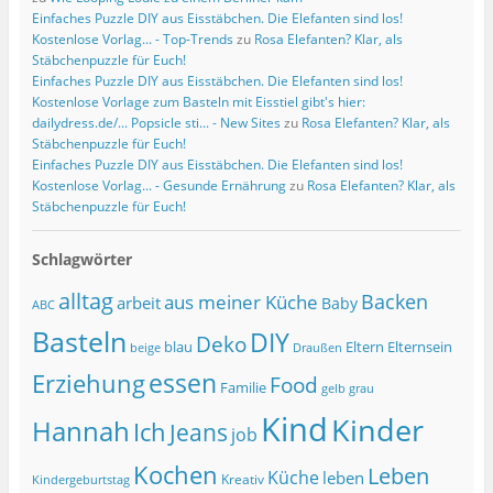
Einfaches Puzzle DIY aus Eisstäbchen. Die Elefanten sind los!
Kostenlose Vorlag... - Top-Trends
zu
Rosa Elefanten? Klar, als
Stäbchenpuzzle für Euch!
Einfaches Puzzle DIY aus Eisstäbchen. Die Elefanten sind los!
Kostenlose Vorlage zum Basteln mit Eisstiel gibt's hier:
dailydress.de/... Popsicle sti... - New Sites
zu
Rosa Elefanten? Klar, als
Stäbchenpuzzle für Euch!
Einfaches Puzzle DIY aus Eisstäbchen. Die Elefanten sind los!
Kostenlose Vorlag... - Gesunde Ernährung
zu
Rosa Elefanten? Klar, als
Stäbchenpuzzle für Euch!
Schlagwörter
alltag
Backen
aus meiner Küche
arbeit
Baby
ABC
Basteln
DIY
Deko
blau
Eltern
Elternsein
beige
Draußen
essen
Erziehung
Food
Familie
grau
gelb
Kind
Kinder
Hannah
Ich
Jeans
job
Kochen
Leben
Küche
leben
Kreativ
Kindergeburtstag