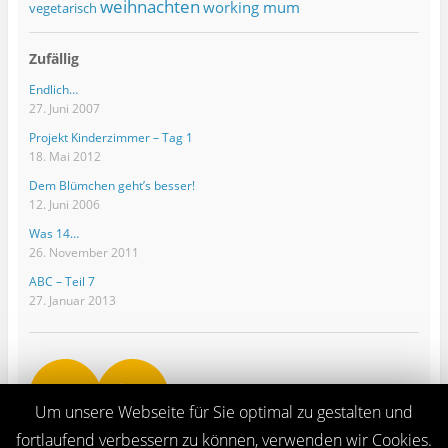
weihnachten
working mum
vegetarisch
Zufällig
Endlich…
27. Juni 2007
Projekt Kinderzimmer – Tag 1
18. Mai 2012
Dem Blümchen geht’s besser!
12. Juni 2006
Was 14…
26. November 2011
ABC – Teil 7
27. Januar 2013
Um unsere Webseite für Sie optimal zu gestalten und
fortlaufend verbessern zu können, verwenden wir Cookies.