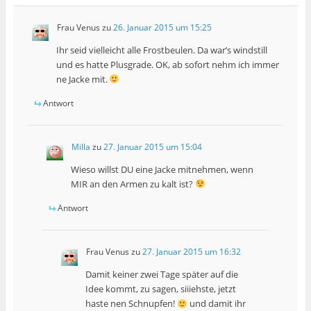
Frau Venus
zu
26. Januar 2015 um 15:25
Ihr seid vielleicht alle Frostbeulen. Da war’s windstill
und es hatte Plusgrade. OK, ab sofort nehm ich immer
ne Jacke mit.
Antwort
Milla
zu
27. Januar 2015 um 15:04
Wieso willst DU eine Jacke mitnehmen, wenn
MIR an den Armen zu kalt ist?
Antwort
Frau Venus
zu
27. Januar 2015 um 16:32
Damit keiner zwei Tage später auf die
Idee kommt, zu sagen, siiiehste, jetzt
haste nen Schnupfen!
und damit ihr