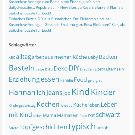
Kostenlose Vorlage zum Basteln mit Eisstiel gibt's hier:
dailydress.de/... Popsicle sti... - New Sites
zu
Rosa Elefanten? Klar, als
Stäbchenpuzzle für Euch!
Einfaches Puzzle DIY aus Eisstäbchen. Die Elefanten sind los!
Kostenlose Vorlag... - Gesunde Ernährung
zu
Rosa Elefanten? Klar, als
Stäbchenpuzzle für Euch!
Schlagwörter
alltag
Backen
aus meiner Küche
arbeit
Baby
ABC
Basteln
DIY
Deko
blau
Eltern
Elternsein
beige
Draußen
essen
Erziehung
Food
Familie
grau
gelb
Kind
Kinder
Hannah
Ich
Jeans
job
Kochen
Leben
Küche
leben
Kreativ
Kindergeburtstag
schwarz
mit Kind
rot
Mama
Mamasein
lecker
Rock
typisch
topfgeschichten
urlaub
Stiefel