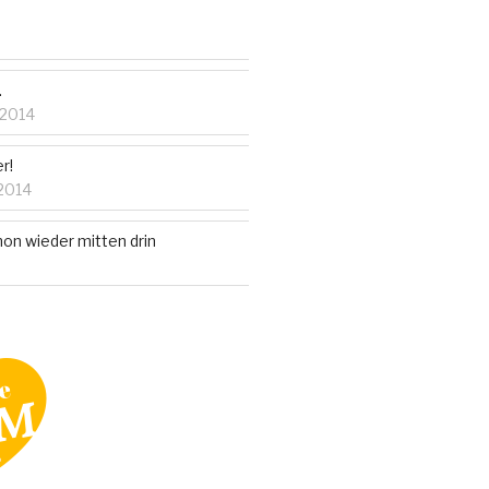
…
 2014
r!
2014
on wieder mitten drin