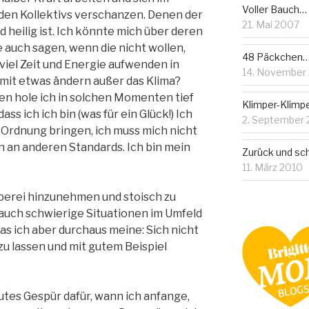
Voller Bauch…
den Kollektivs verschanzen. Denen der
21. Mai 2007
 heilig ist. Ich könnte mich über deren
e auch sagen, wenn die nicht wollen,
48 Päckchen
e viel Zeit und Energie aufwenden in
14. November
amit etwas ändern außer das Klima?
en hole ich in solchen Momenten tief
Klimper-Klimpe
ass ich ich bin (was für ein Glück!) Ich
2. September 
 Ordnung bringen, ich muss mich nicht
n an anderen Standards. Ich bin mein
Zurück und sch
11. März 2010
perei hinzunehmen und stoisch zu
uch schwierige Situationen im Umfeld
s ich aber durchaus meine: Sich nicht
 lassen und mit gutem Beispiel
utes Gespür dafür, wann ich anfange,