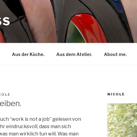
SS
.
Aus der Küche.
Aus dem Atelier.
About me.
NICOLE
COLE
eiben.
Buch “work is not a job” gelesen von
hr eindrucksvoll, dass man sich
was man wirklich tun will. Was man