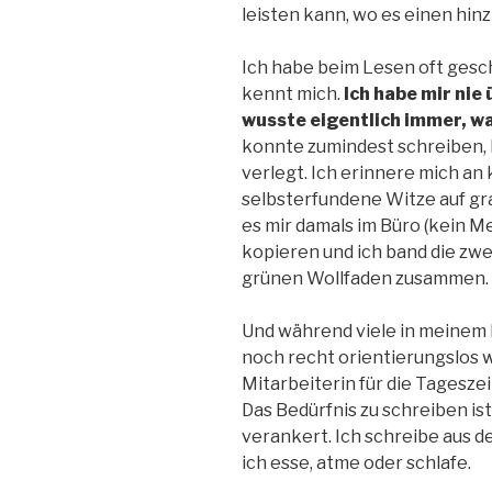
leisten kann, wo es einen hinz
Ich habe beim Lesen oft geschm
kennt mich.
Ich habe mir nie 
wusste eigentlich immer, was
konnte zumindest schreiben, 
verlegt. Ich erinnere mich an
selbsterfundene Witze auf g
es mir damals im Büro (kein M
kopieren und ich band die zwe
grünen Wollfaden zusammen.
Und während viele in meinem 
noch recht orientierungslos w
Mitarbeiterin für die Tageszei
Das Bedürfnis zu schreiben i
verankert. Ich schreibe aus d
ich esse, atme oder schlafe.