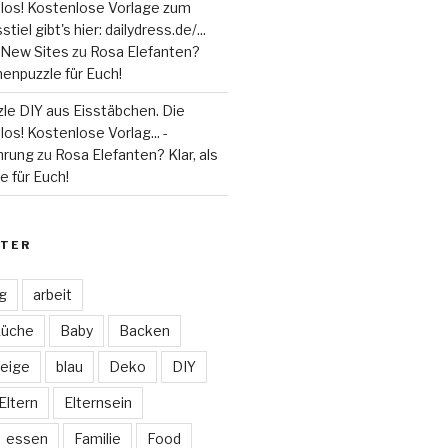
 los! Kostenlose Vorlage zum
tiel gibt's hier: dailydress.de/...
 - New Sites
zu
Rosa Elefanten?
henpuzzle für Euch!
le DIY aus Eisstäbchen. Die
los! Kostenlose Vorlag... -
hrung
zu
Rosa Elefanten? Klar, als
 für Euch!
TER
ag
arbeit
Küche
Baby
Backen
eige
blau
Deko
DIY
Eltern
Elternsein
essen
Familie
Food