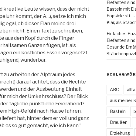
Elefanten sind
 kreative Leute wissen, dass der nicht
Basteln mit Eiss
Popsicle sti...
eluhr kommt, der A…), setze ich mich
Klar, als Stäbc
lig egal, ob dieser Elan meine drei
 eben nicht. Einen Text zu schreiben,
Einfaches Puzz
te aus dem Kopf durch die Finger
Elefanten sind 
rhaltsamen Ganzen fügen, ist, als
Gesunde Ernä
gen ein köstliches Essen vorgesetzt
Stäbchenpuzzle
uhigend, wunderbar.
Art zu arbeiten der Alptraum jedes
SCHLAGWÖR
zurecht) darauf achtet, dass die Rechte
erden und der Ausbeutung Einhalt
ABC
allt
für mich der Umkehrschluss? Der Blick
aus meiner 
 der tägliche pünktliche Feierabend?
esem High-Gefühl nach Hause fahren,
Basteln
b
iefert hat, hinter dem er voll und ganz
Draußen
b es so gut gemacht, wie ich kann.”
Erziehung