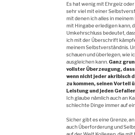
Es hat wenig mit Ehrgeiz oder
sehr viel mit einer Selbstver
mit denen ich alles in meine
mit Hingabe erledigen kann, d
Umkehrschluss bedeutet, dass i
ich mit der Überschrift kämpfe
meinem Selbstverständnis. Un
schauen und überlegen, wie i
ausgleichen kann.
Ganz grund
vollster Überzeugung, dass 
wenn nicht jeder akribisch 
zu kommen, seinen Vorteil 
Leistung und jeden Gefall
Ich glaube nämlich auch an Ka
schlechte Dinge immer auf ein
Sicher gibt es eine Grenze, 
auch Überforderung und Selbst
auf der Welt Kollegen, die mit