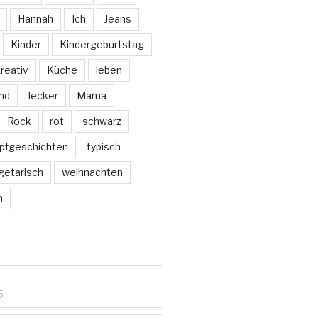
Hannah
Ich
Jeans
Kinder
Kindergeburtstag
reativ
Küche
leben
nd
lecker
Mama
Rock
rot
schwarz
pfgeschichten
typisch
getarisch
weihnachten
m
5