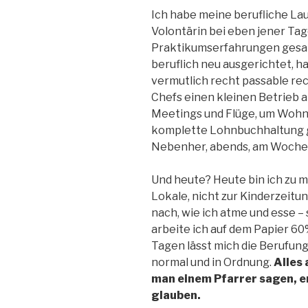
Ich habe meine berufliche La
Volontärin bei eben jener Tag
Praktikumserfahrungen gesam
beruflich neu ausgerichtet, h
vermutlich recht passable re
Chefs einen kleinen Betrieb 
Meetings und Flüge, um Wohnu
komplette Lohnbuchhaltung 
Nebenher, abends, am Woche
Und heute? Heute bin ich zu 
Lokale, nicht zur Kinderzeitu
nach, wie ich atme und esse –
arbeite ich auf dem Papier 60
Tagen lässt mich die Berufung n
normal und in Ordnung.
Alles 
man einem Pfarrer sagen, e
glauben.