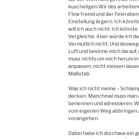
kuscheligen Wir des arbeiten
Flow fremd und der Feierabend
Einstellung ärgern. Ich könnt
will ich auch nicht. Ich könnt
Vergleiche. Aber würde ich d
Vermutlich nicht. Und desweg
Luft und besinne mich darauf, d
muss nichts um mich herum in
anpassen, nicht messen lasse
Maßstab.
Was ich nicht meine – Schlam
decken. Manchmal muss man a
benennen und adressieren. Wa
vom eigenen Weg abbringen zu
vorangehen.
Dabei habe ich durchaus ein g