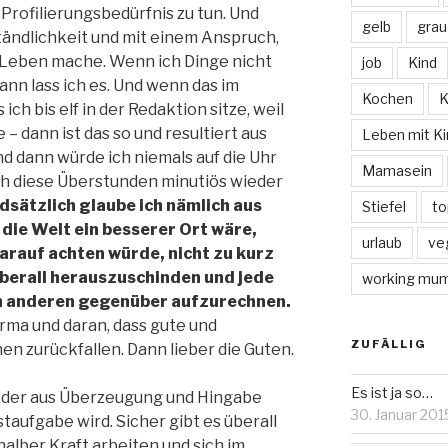
 Profilierungsbedürfnis zu tun. Und
gelb
grau
ständlichkeit und mit einem Anspruch,
m Leben mache. Wenn ich Dinge nicht
job
Kind
ann lass ich es. Und wenn das im
Kochen
K
ch bis elf in der Redaktion sitze, weil
 – dann ist das so und resultiert aus
Leben mit Ki
d dann würde ich niemals auf die Uhr
Mamasein
ch diese Überstunden minutiös wieder
sätzlich glaube ich nämlich aus
Stiefel
to
die Welt ein besserer Ort wäre,
urlaub
ve
darauf achten würde, nicht zu kurz
überall herauszuschinden und jede
working mu
en anderen gegenüber aufzurechnen.
rma und daran, dass gute und
ZUFÄLLIG
en zurückfallen. Dann lieber die Guten.
Es ist ja so…
an der aus Überzeugung und Hingabe
30. Januar 201
aufgabe wird. Sicher gibt es überall
 halber Kraft arbeiten und sich im