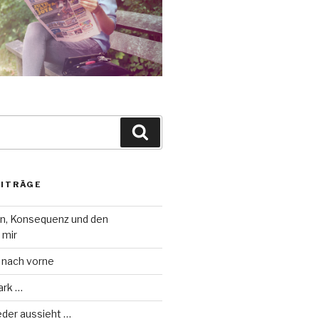
Suche
EITRÄGE
on, Konsequenz und den
 mir
 nach vorne
ark …
eder aussieht …