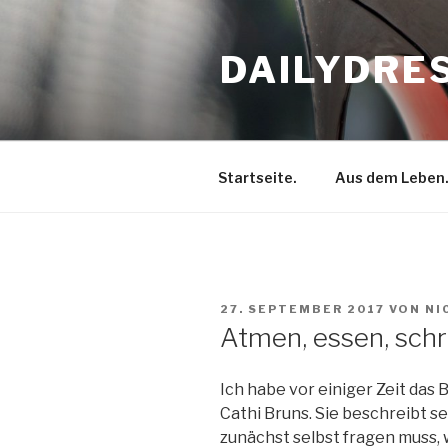
Zum
Inhalt
DAILYDRE
springen
Startseite.
Aus dem Leben
VERÖFFENTLICHT
27. SEPTEMBER 2017
VON
NI
AM
Atmen, essen, schr
Ich habe vor einiger Zeit das 
Cathi Bruns. Sie beschreibt se
zunächst selbst fragen muss, 