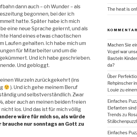
ufbahn dann auch – oh Wunder – als
The heat is on!
eszeitung begonnen, bei der ich
melt hatte. Später habe ich mich
abe eine neue Sprache gelernt, und als
KOMMENTA
chte Hand eines etwas chaotischen
am Laufen gehalten. Ich habe mich um
Machen Sie ein
ngen für Mitarbeiter und um die
Vogel war unse
gekümmert. Und ich habe geschrieben.
Basteln Kinde
nende. Und gebloggt.
da?
Über Perfekti
meinen Wurzeln zurückgekehrt (ins
Rehpinscher in 
ng
). Und ich gehe meinem Beruf
Louie zu eine
 ständig und selbstverständlich. Zwar
Einfaches Puzz
%, aber auch an meinen beiden freien
Elefanten sind 
icht los. Und das ist für mich völlig
Trends
zu
Rosa
andere wäre für mich so, als würde
Stäbchenpuzzle
r brauche nur sonntags an Gott zu
Einfaches Puzz