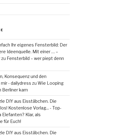
RE
fach Ihr eigenes Fensterbild: Der
re Ideenquelle. Mit einer … –
r
zu
Fensterbild – wer piept denn
on, Konsequenz und den
mir - dailydress
zu
Wie Looping
m Berliner kam
le DIY aus Eisstäbchen. Die
los! Kostenlose Vorlag... - Top-
 Elefanten? Klar, als
 für Euch!
le DIY aus Eisstäbchen. Die