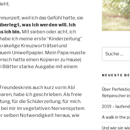
ieht.
unzelt, weil ich das Gefühl hatte, sie
überlegt, was ich werden will. Ich
 ich bin.
Mit sieben oder acht, ich
habe ich meine erste “Kinderzeitung”
 krakelige Kreuzworträtsel und
Suche
rauem Umweltpapier. Mein Papa musste
nach:
ensch hatte einen Kopierer zu Hause)
i Blätter starke Ausgabe mit einem
NEUESTE B
Freundeskreis auch kurz vorm Abi
Über Perfekti
aren, habe ich geschrieben. Als freie
Rehpinscher in
tung, für die Schülerzeitung, für mich.
2019 – laufend
st bei mir im vegetativen Nervensystem
er selben Notwendigkeit heraus, wie
A walk in the p
Und wie sie wi