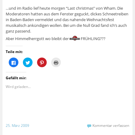
…und im Radio lief heute morgen “Last christmas” von Wham. Die
Moderatoren hatten aus dem Fenster geguckt, dickes Schneetreiben
in Baden-Baden vermeldet und das nahende Weihnachtsfest
musikalisch ankündigen wollen. Bei um die Null Grad fand ich’s auch
ganz passend.
Aber Himmelherrgott wo bleibt der
FRÜHLING???
Teile mit:
K
K
K
K
l
l
l
l
i
i
i
i
c
c
c
c
k
k
k
k
Gefällt mir:
,
,
,
e
u
u
u
n
m
m
m
z
Wird geladen...
a
ü
a
u
u
b
u
m
f
e
f
A
F
r
P
u
a
T
i
s
c
w
n
d
e
i
t
r
b
t
e
u
o
t
r
c
o
e
e
k
25. März 2009
Kommentar verfassen
k
r
s
e
z
z
t
n
u
u
z
(