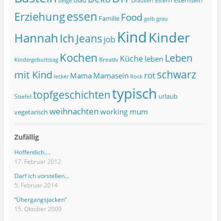
beige
Draußen
essen
Erziehung
Food
Familie
grau
gelb
Kind
Kinder
Hannah
Ich
Jeans
job
Kochen
Leben
Küche
leben
Kreativ
Kindergeburtstag
schwarz
mit Kind
rot
Mama
Mamasein
lecker
Rock
typisch
topfgeschichten
urlaub
Stiefel
weihnachten
working mum
vegetarisch
Zufällig
Hoffentlich….
17. Februar 2012
Darf ich vorstellen…
5. Februar 2014
“Übergangsjacken”
15. Oktober 2009