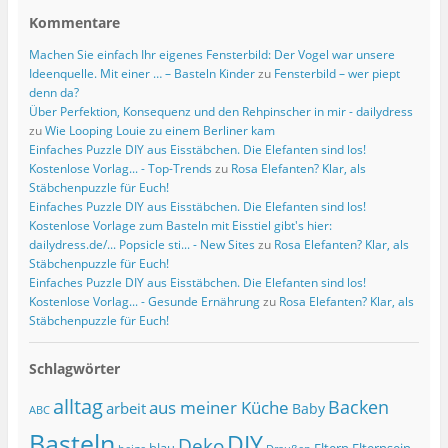
Kommentare
Machen Sie einfach Ihr eigenes Fensterbild: Der Vogel war unsere
Ideenquelle. Mit einer … – Basteln Kinder
zu
Fensterbild – wer piept
denn da?
Über Perfektion, Konsequenz und den Rehpinscher in mir - dailydress
zu
Wie Looping Louie zu einem Berliner kam
Einfaches Puzzle DIY aus Eisstäbchen. Die Elefanten sind los!
Kostenlose Vorlag... - Top-Trends
zu
Rosa Elefanten? Klar, als
Stäbchenpuzzle für Euch!
Einfaches Puzzle DIY aus Eisstäbchen. Die Elefanten sind los!
Kostenlose Vorlage zum Basteln mit Eisstiel gibt's hier:
dailydress.de/... Popsicle sti... - New Sites
zu
Rosa Elefanten? Klar, als
Stäbchenpuzzle für Euch!
Einfaches Puzzle DIY aus Eisstäbchen. Die Elefanten sind los!
Kostenlose Vorlag... - Gesunde Ernährung
zu
Rosa Elefanten? Klar, als
Stäbchenpuzzle für Euch!
Schlagwörter
alltag
Backen
aus meiner Küche
arbeit
Baby
ABC
Basteln
DIY
Deko
blau
Eltern
Elternsein