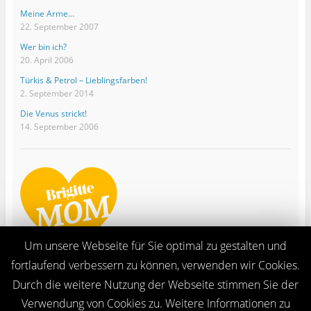
Meine Arme…
22. September 2007
Wer bin ich?
20. April 2006
Türkis & Petrol – Lieblingsfarben!
2. September 2014
Die Venus strickt!
14. September 2006
Um unsere Webseite für Sie optimal zu gestalten und
fortlaufend verbessern zu können, verwenden wir Cookies.
Durch die weitere Nutzung der Webseite stimmen Sie der
Verwendung von Cookies zu. Weitere Informationen zu