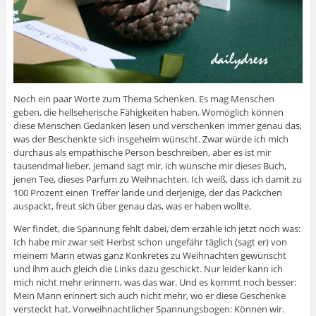
Noch ein paar Worte zum Thema Schenken. Es mag Menschen
geben, die hellseherische Fähigkeiten haben. Womöglich können
diese Menschen Gedanken lesen und verschenken immer genau das,
was der Beschenkte sich insgeheim wünscht. Zwar würde ich mich
durchaus als empathische Person beschreiben, aber es ist mir
tausendmal lieber, jemand sagt mir, ich wünsche mir dieses Buch,
jenen Tee, dieses Parfum zu Weihnachten. Ich weiß, dass ich damit zu
100 Prozent einen Treffer lande und derjenige, der das Päckchen
auspackt, freut sich über genau das, was er haben wollte.
Wer findet, die Spannung fehlt dabei, dem erzähle ich jetzt noch was:
Ich habe mir zwar seit Herbst schon ungefähr täglich (sagt er) von
meinem Mann etwas ganz Konkretes zu Weihnachten gewünscht
und ihm auch gleich die Links dazu geschickt. Nur leider kann ich
mich nicht mehr erinnern, was das war. Und es kommt noch besser:
Mein Mann erinnert sich auch nicht mehr, wo er diese Geschenke
versteckt hat. Vorweihnachtlicher Spannungsbogen: Können wir.