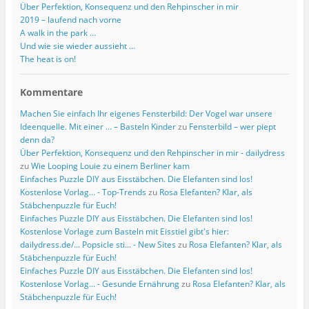
Über Perfektion, Konsequenz und den Rehpinscher in mir
2019 – laufend nach vorne
A walk in the park …
Und wie sie wieder aussieht …
The heat is on!
Kommentare
Machen Sie einfach Ihr eigenes Fensterbild: Der Vogel war unsere
Ideenquelle. Mit einer … – Basteln Kinder
zu
Fensterbild – wer piept
denn da?
Über Perfektion, Konsequenz und den Rehpinscher in mir - dailydress
zu
Wie Looping Louie zu einem Berliner kam
Einfaches Puzzle DIY aus Eisstäbchen. Die Elefanten sind los!
Kostenlose Vorlag... - Top-Trends
zu
Rosa Elefanten? Klar, als
Stäbchenpuzzle für Euch!
Einfaches Puzzle DIY aus Eisstäbchen. Die Elefanten sind los!
Kostenlose Vorlage zum Basteln mit Eisstiel gibt's hier:
dailydress.de/... Popsicle sti... - New Sites
zu
Rosa Elefanten? Klar, als
Stäbchenpuzzle für Euch!
Einfaches Puzzle DIY aus Eisstäbchen. Die Elefanten sind los!
Kostenlose Vorlag... - Gesunde Ernährung
zu
Rosa Elefanten? Klar, als
Stäbchenpuzzle für Euch!