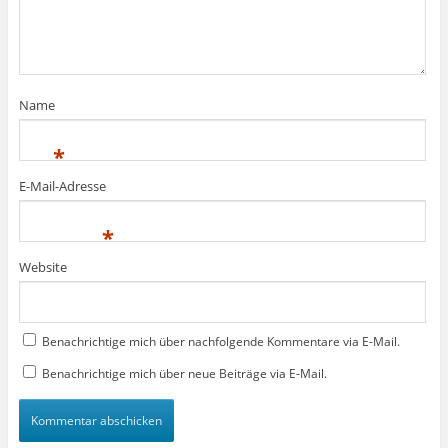
f
f
ö
f
f
f
n
n
f
e
e
n
t
t
e
)
)
t
)
Name
*
E-Mail-Adresse
*
Website
Benachrichtige mich über nachfolgende Kommentare via E-Mail.
Benachrichtige mich über neue Beiträge via E-Mail.