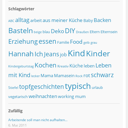
Schlagwörter
alltag
Backen
aus meiner Küche
arbeit
Baby
ABC
Basteln
DIY
Deko
blau
Eltern
Elternsein
beige
Draußen
essen
Erziehung
Food
Familie
grau
gelb
Kind
Kinder
Hannah
Ich
Jeans
job
Kochen
Leben
Küche
leben
Kreativ
Kindergeburtstag
schwarz
mit Kind
rot
Mama
Mamasein
lecker
Rock
typisch
topfgeschichten
urlaub
Stiefel
weihnachten
working mum
vegetarisch
Zufällig
Arbeitende soll man nicht aufhalten…
6. Mai 2011