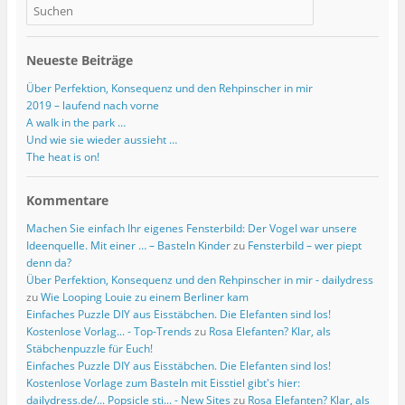
Neueste Beiträge
Über Perfektion, Konsequenz und den Rehpinscher in mir
2019 – laufend nach vorne
A walk in the park …
Und wie sie wieder aussieht …
The heat is on!
Kommentare
Machen Sie einfach Ihr eigenes Fensterbild: Der Vogel war unsere
Ideenquelle. Mit einer … – Basteln Kinder
zu
Fensterbild – wer piept
denn da?
Über Perfektion, Konsequenz und den Rehpinscher in mir - dailydress
zu
Wie Looping Louie zu einem Berliner kam
Einfaches Puzzle DIY aus Eisstäbchen. Die Elefanten sind los!
Kostenlose Vorlag... - Top-Trends
zu
Rosa Elefanten? Klar, als
Stäbchenpuzzle für Euch!
Einfaches Puzzle DIY aus Eisstäbchen. Die Elefanten sind los!
Kostenlose Vorlage zum Basteln mit Eisstiel gibt's hier:
dailydress.de/... Popsicle sti... - New Sites
zu
Rosa Elefanten? Klar, als