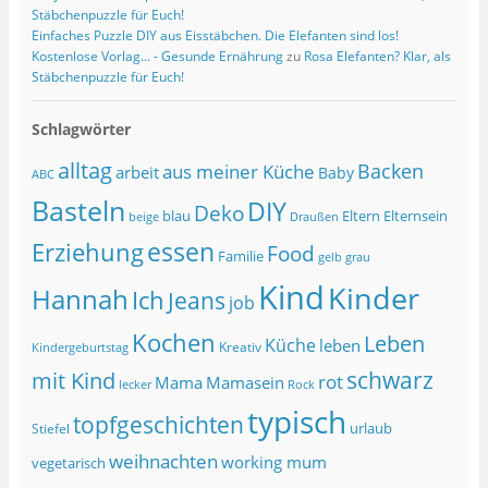
Stäbchenpuzzle für Euch!
Einfaches Puzzle DIY aus Eisstäbchen. Die Elefanten sind los!
Kostenlose Vorlag... - Gesunde Ernährung
zu
Rosa Elefanten? Klar, als
Stäbchenpuzzle für Euch!
Schlagwörter
alltag
Backen
aus meiner Küche
arbeit
Baby
ABC
Basteln
DIY
Deko
blau
Eltern
Elternsein
beige
Draußen
essen
Erziehung
Food
Familie
grau
gelb
Kind
Kinder
Hannah
Ich
Jeans
job
Kochen
Leben
Küche
leben
Kreativ
Kindergeburtstag
schwarz
mit Kind
rot
Mama
Mamasein
lecker
Rock
typisch
topfgeschichten
urlaub
Stiefel
weihnachten
working mum
vegetarisch