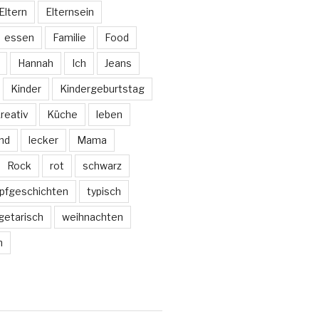
Eltern
Elternsein
essen
Familie
Food
Hannah
Ich
Jeans
Kinder
Kindergeburtstag
reativ
Küche
leben
nd
lecker
Mama
Rock
rot
schwarz
pfgeschichten
typisch
getarisch
weihnachten
m