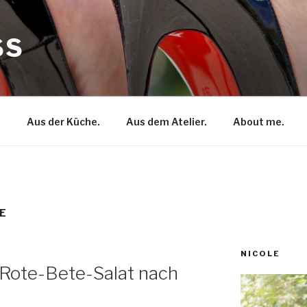
SS
.
Aus der Küche.
Aus dem Atelier.
About me.
E
NICOLE
 Rote-Bete-Salat nach