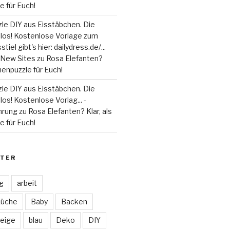
 für Euch!
le DIY aus Eisstäbchen. Die
 los! Kostenlose Vorlage zum
tiel gibt's hier: dailydress.de/...
 - New Sites
zu
Rosa Elefanten?
henpuzzle für Euch!
le DIY aus Eisstäbchen. Die
los! Kostenlose Vorlag... -
hrung
zu
Rosa Elefanten? Klar, als
 für Euch!
TER
ag
arbeit
Küche
Baby
Backen
eige
blau
Deko
DIY