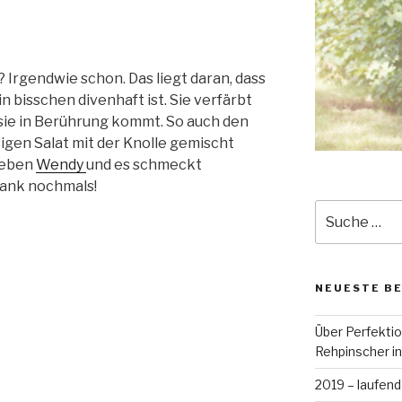
? Irgendwie schon. Das liegt daran, dass
n bisschen divenhaft ist. Sie verfärbt
 sie in Berührung kommt. So auch den
tigen Salat mit der Knolle gemischt
lieben
Wendy
und es schmeckt
 Dank nochmals!
Suche
nach:
NEUESTE B
Über Perfekti
Rehpinscher in
2019 – laufend