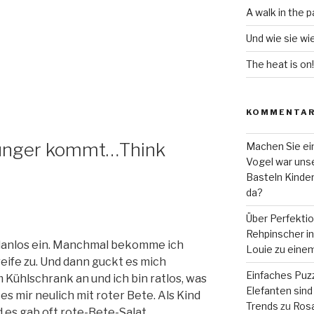
A walk in the p
Und wie sie wi
The heat is on!
KOMMENTA
Hunger kommt…Think
Machen Sie ein
Vogel war unse
Basteln Kinde
da?
Über Perfekti
Rehpinscher in 
 planlos ein. Manchmal bekomme ich
Louie zu eine
eife zu. Und dann guckt es mich
Einfaches Puzz
 Kühlschrank an und ich bin ratlos, was
Elefanten sind 
es mir neulich mit roter Bete. Als Kind
Trends
zu
Rosa
 es gab oft rote-Bete-Salat.