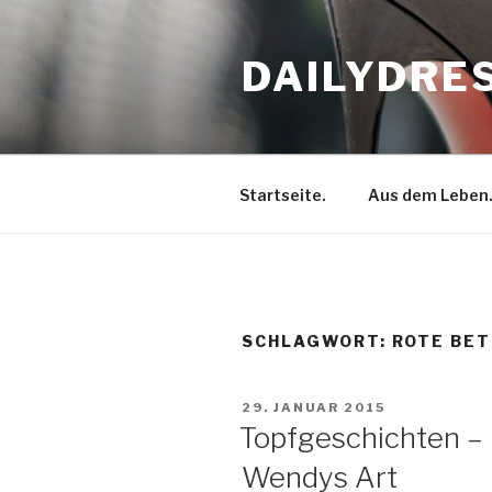
Zum
Inhalt
DAILYDRE
springen
Startseite.
Aus dem Leben
SCHLAGWORT: ROTE BET
VERÖFFENTLICHT
29. JANUAR 2015
AM
Topfgeschichten –
Wendys Art