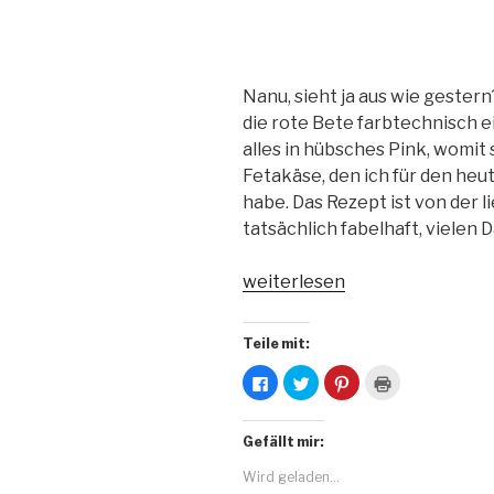
Nanu, sieht ja aus wie gestern
die rote Bete farbtechnisch ei
alles in hübsches Pink, womit
Fetakäse, den ich für den heu
habe. Das Rezept ist von der 
tatsächlich fabelhaft, vielen
„Topfgeschichten
weiterlesen
–
Rote-
Teile mit:
Bete-
K
K
K
K
Salat
l
l
l
l
i
i
i
i
nach
c
c
c
c
k
k
k
k
Wendys
Gefällt mir:
,
,
,
e
u
u
u
n
Art“
m
m
m
z
Wird geladen...
a
ü
a
u