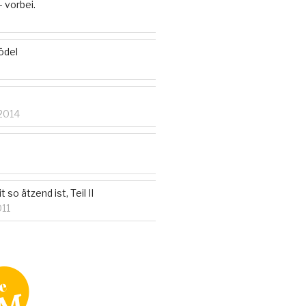
vorbei.
ödel
2014
 so ätzend ist, Teil II
011