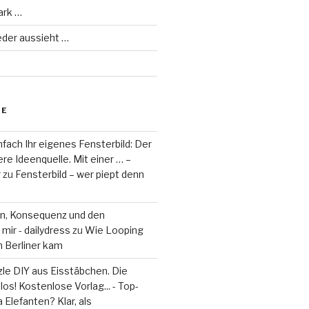
ark …
eder aussieht …
RE
fach Ihr eigenes Fensterbild: Der
re Ideenquelle. Mit einer … –
r
zu
Fensterbild – wer piept denn
on, Konsequenz und den
mir - dailydress
zu
Wie Looping
m Berliner kam
le DIY aus Eisstäbchen. Die
los! Kostenlose Vorlag... - Top-
 Elefanten? Klar, als