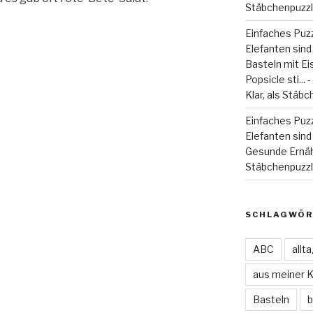
Stäbchenpuzzle
Einfaches Puzz
Elefanten sind
Basteln mit Eiss
Popsicle sti...
Klar, als Stäbc
Einfaches Puzz
Elefanten sind 
Gesunde Ernä
Stäbchenpuzzle
SCHLAGWÖR
ABC
allt
aus meiner 
Basteln
b