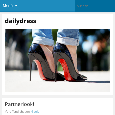
Menü
dailydress
Partnerlook!
Veröffentlicht von
Nicole