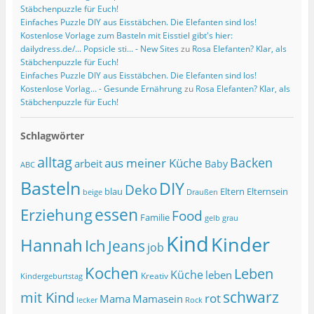
Stäbchenpuzzle für Euch!
Einfaches Puzzle DIY aus Eisstäbchen. Die Elefanten sind los!
Kostenlose Vorlage zum Basteln mit Eisstiel gibt's hier:
dailydress.de/... Popsicle sti... - New Sites
zu
Rosa Elefanten? Klar, als
Stäbchenpuzzle für Euch!
Einfaches Puzzle DIY aus Eisstäbchen. Die Elefanten sind los!
Kostenlose Vorlag... - Gesunde Ernährung
zu
Rosa Elefanten? Klar, als
Stäbchenpuzzle für Euch!
Schlagwörter
alltag
Backen
aus meiner Küche
arbeit
Baby
ABC
Basteln
DIY
Deko
blau
Eltern
Elternsein
beige
Draußen
essen
Erziehung
Food
Familie
grau
gelb
Kind
Kinder
Hannah
Ich
Jeans
job
Kochen
Leben
Küche
leben
Kreativ
Kindergeburtstag
schwarz
mit Kind
rot
Mama
Mamasein
lecker
Rock