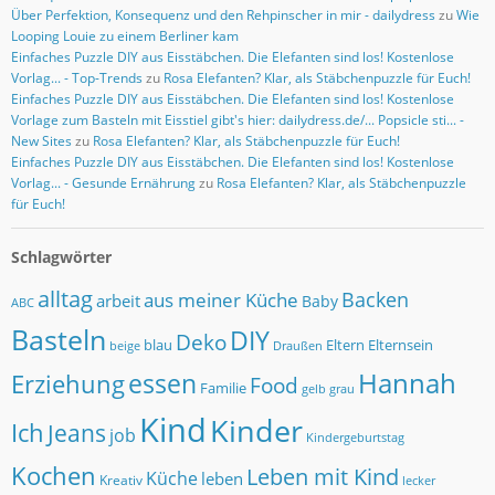
Über Perfektion, Konsequenz und den Rehpinscher in mir - dailydress
zu
Wie
Looping Louie zu einem Berliner kam
Einfaches Puzzle DIY aus Eisstäbchen. Die Elefanten sind los! Kostenlose
Vorlag... - Top-Trends
zu
Rosa Elefanten? Klar, als Stäbchenpuzzle für Euch!
Einfaches Puzzle DIY aus Eisstäbchen. Die Elefanten sind los! Kostenlose
Vorlage zum Basteln mit Eisstiel gibt's hier: dailydress.de/... Popsicle sti... -
New Sites
zu
Rosa Elefanten? Klar, als Stäbchenpuzzle für Euch!
Einfaches Puzzle DIY aus Eisstäbchen. Die Elefanten sind los! Kostenlose
Vorlag... - Gesunde Ernährung
zu
Rosa Elefanten? Klar, als Stäbchenpuzzle
für Euch!
Schlagwörter
alltag
Backen
aus meiner Küche
arbeit
Baby
ABC
Basteln
DIY
Deko
blau
Eltern
Elternsein
beige
Draußen
Hannah
essen
Erziehung
Food
Familie
grau
gelb
Kind
Kinder
Ich
Jeans
job
Kindergeburtstag
Kochen
Leben mit Kind
Küche
leben
Kreativ
lecker