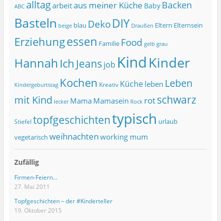
alltag
Backen
aus meiner Küche
arbeit
Baby
ABC
Basteln
DIY
Deko
blau
Eltern
Elternsein
beige
Draußen
essen
Erziehung
Food
Familie
grau
gelb
Kind
Kinder
Hannah
Ich
Jeans
job
Kochen
Leben
Küche
leben
Kreativ
Kindergeburtstag
schwarz
mit Kind
rot
Mama
Mamasein
lecker
Rock
typisch
topfgeschichten
urlaub
Stiefel
weihnachten
working mum
vegetarisch
Zufällig
Firmen-Feiern…
27. Mai 2011
Topfgeschichten – der #Kinderteller
19. Oktober 2015