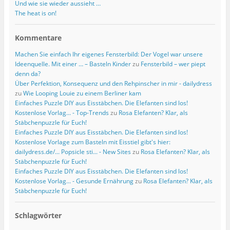
Und wie sie wieder aussieht …
The heat is on!
Kommentare
Machen Sie einfach Ihr eigenes Fensterbild: Der Vogel war unsere
Ideenquelle. Mit einer … – Basteln Kinder
zu
Fensterbild – wer piept
denn da?
Über Perfektion, Konsequenz und den Rehpinscher in mir - dailydress
zu
Wie Looping Louie zu einem Berliner kam
Einfaches Puzzle DIY aus Eisstäbchen. Die Elefanten sind los!
Kostenlose Vorlag... - Top-Trends
zu
Rosa Elefanten? Klar, als
Stäbchenpuzzle für Euch!
Einfaches Puzzle DIY aus Eisstäbchen. Die Elefanten sind los!
Kostenlose Vorlage zum Basteln mit Eisstiel gibt's hier:
dailydress.de/... Popsicle sti... - New Sites
zu
Rosa Elefanten? Klar, als
Stäbchenpuzzle für Euch!
Einfaches Puzzle DIY aus Eisstäbchen. Die Elefanten sind los!
Kostenlose Vorlag... - Gesunde Ernährung
zu
Rosa Elefanten? Klar, als
Stäbchenpuzzle für Euch!
Schlagwörter