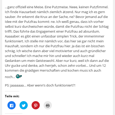
…ganz offiziell eine Meise. Eine Putzmeise. Neee, keinen Putzfimmel.
Ich finde Hausarbeit nämlich ziemlich ätzend. Nur mag ich es gern
sauber. Ihr erkennt die Krux an der Sache, ne? Bevor jemand auf die
Idee mit der Putzfrau kommt: ne. Ich weiß genau, dass ich vorher
selbst kurz durchwischen würde, damit die Putzfrau nicht der Schlag
trifft. Das führte das Engagement einer Putzfrau ad absurdum.
Aaaaaber: es gibt einen unfassbar simplen Trick, der immerimmer
funktioniert. Ich stelle mir nämlich vor, das hier sei gar nicht mein
Haushalt, sondern ich nur die Putzfrau hier. Ja das ist ein bisschen
schräg. Ich wische dann aber viel motivierter und auch gründlicher
und schneller! Ich mache mir hin und wieder auch kurz mal
Gedanken um mein Geisteswohl. Aber nur kurz, weil ich dann auf die
Uhr gucke und denke, ach herrjeh, schon zehn vorbei… Und um 12
kommen die gnädigen Herrschaften und kochen muss ich auch
noch…
PS: jaaaaaaa… Aber wenn’s doch funktioniert?!
Teile mit:
K
K
K
K
l
l
l
l
i
i
i
i
c
c
c
c