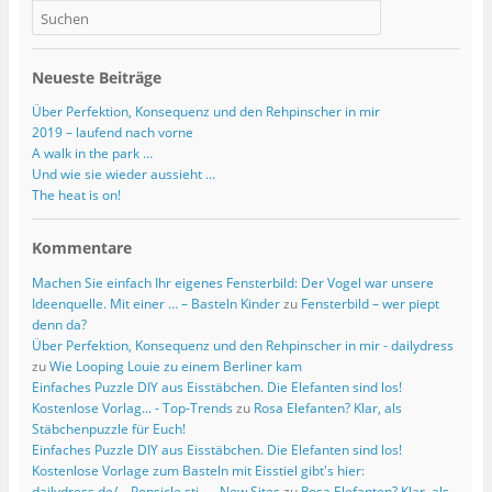
Neueste Beiträge
Über Perfektion, Konsequenz und den Rehpinscher in mir
2019 – laufend nach vorne
A walk in the park …
Und wie sie wieder aussieht …
The heat is on!
Kommentare
Machen Sie einfach Ihr eigenes Fensterbild: Der Vogel war unsere
Ideenquelle. Mit einer … – Basteln Kinder
zu
Fensterbild – wer piept
denn da?
Über Perfektion, Konsequenz und den Rehpinscher in mir - dailydress
zu
Wie Looping Louie zu einem Berliner kam
Einfaches Puzzle DIY aus Eisstäbchen. Die Elefanten sind los!
Kostenlose Vorlag... - Top-Trends
zu
Rosa Elefanten? Klar, als
Stäbchenpuzzle für Euch!
Einfaches Puzzle DIY aus Eisstäbchen. Die Elefanten sind los!
Kostenlose Vorlage zum Basteln mit Eisstiel gibt's hier:
dailydress.de/... Popsicle sti... - New Sites
zu
Rosa Elefanten? Klar, als