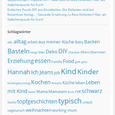
Stäbchenpuzzle für Euch!
Einfaches Puzzle DIY aus Eisstäbchen. Die Elefanten sind los!
Kostenlose Vorlag... - Gesunde Ernährung
zu
Rosa Elefanten? Klar, als
Stäbchenpuzzle für Euch!
Schlagwörter
alltag
Backen
aus meiner Küche
arbeit
Baby
ABC
Basteln
DIY
Deko
blau
Eltern
Elternsein
beige
Draußen
essen
Erziehung
Food
Familie
grau
gelb
Kind
Kinder
Hannah
Ich
Jeans
job
Kochen
Leben
Küche
leben
Kreativ
Kindergeburtstag
schwarz
mit Kind
rot
Mama
Mamasein
lecker
Rock
typisch
topfgeschichten
urlaub
Stiefel
weihnachten
working mum
vegetarisch