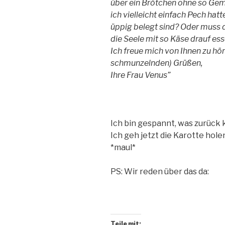
über ein Brötchen ohne so Gemü
ich vielleicht einfach Pech hatt
üppig belegt sind? Oder muss d
die Seele mit so Käse drauf ess
Ich freue mich von Ihnen zu hö
schmunzelnden) Grüßen,
Ihre Frau Venus”
Ich bin gespannt, was zurück ko
Ich geh jetzt die Karotte hol
*maul*
PS: Wir reden über das da:
Teile mit: