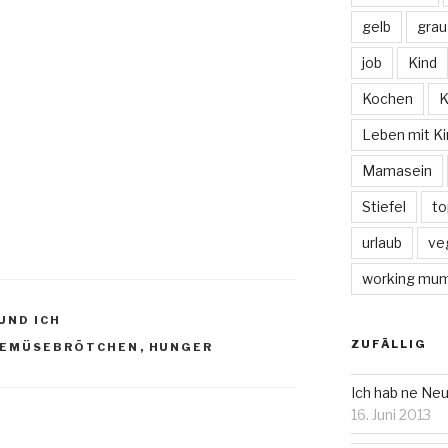
gelb
grau
job
Kind
Kochen
K
Leben mit Ki
Mamasein
Stiefel
to
urlaub
ve
working mu
UND ICH
ZUFÄLLIG
EMÜSEBRÖTCHEN
,
HUNGER
Ich hab ne Neu
16. Juni 2013