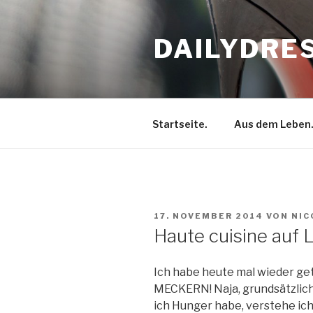
Zum
Inhalt
DAILYDRE
springen
Startseite.
Aus dem Leben
VERÖFFENTLICHT
17. NOVEMBER 2014
VON
NIC
AM
Haute cuisine auf 
Ich habe heute mal wieder ge
MECKERN! Naja, grundsätzlich
ich Hunger habe, verstehe ich