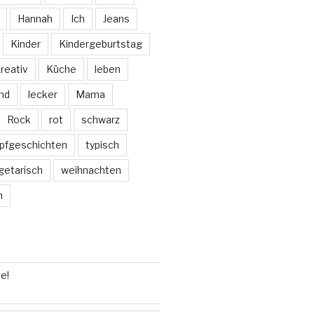
Hannah
Ich
Jeans
Kinder
Kindergeburtstag
reativ
Küche
leben
nd
lecker
Mama
Rock
rot
schwarz
pfgeschichten
typisch
getarisch
weihnachten
m
e!