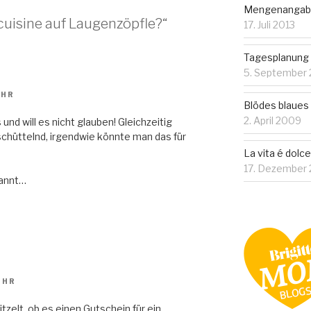
Mengenanga
cuisine auf Laugenzöpfle?“
17. Juli 2013
Tagesplanung
5. September
UHR
Blödes blaues
2. April 2009
nd will es nicht glauben! Gleichzeitig
schüttelnd, irgendwie könnte man das für
La vita é dolce
17. Dezember 
pannt…
UHR
zelt, ob es einen Gutschein für ein