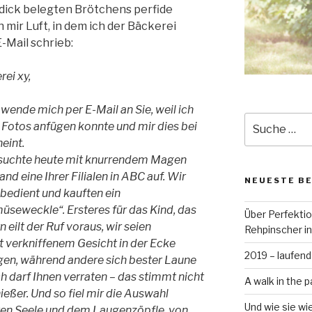
 dick belegten Brötchens perfide
 mir Luft, in dem ich der Bäckerei
-Mail schrieb:
ei xy,
ende mich per E-Mail an Sie, weil ich
Suche
 Fotos anfügen konnte und mir dies bei
nach:
eint.
h suchte heute mit knurrendem Magen
nd eine Ihrer Filialen in ABC auf. Wir
NEUESTE B
bedient und kauften ein
üseweckle“. Ersteres für das Kind, das
Über Perfekti
 eilt der Ruf voraus, wir seien
Rehpinscher in
it verkniffenem Gesicht in der Ecke
2019 – laufend
agen, während andere sich bester Laune
h darf Ihnen verraten – das stimmt nicht
A walk in the p
eßer. Und so fiel mir die Auswahl
Und wie sie wi
ten Seele und dem Laugenzöpfle, von