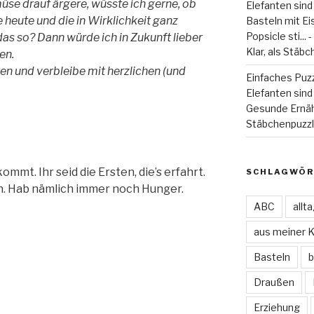
se drauf ärgere, wüsste ich gerne, ob
Elefanten sind
e heute und die in Wirklichkeit ganz
Basteln mit Eiss
Popsicle sti...
as so? Dann würde ich in Zukunft lieber
Klar, als Stäbc
en.
ren und verbleibe mit herzlichen (und
Einfaches Puzz
Elefanten sind 
Gesunde Ernä
Stäbchenpuzzle
mmt. Ihr seid die Ersten, die’s erfahrt.
SCHLAGWÖR
en. Hab nämlich immer noch Hunger.
ABC
allt
aus meiner 
Basteln
b
Draußen
Erziehung