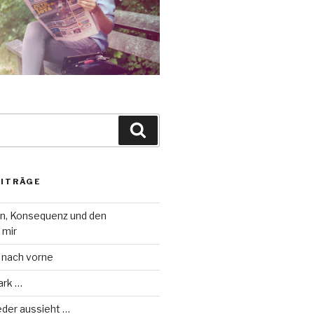
Suche
EITRÄGE
on, Konsequenz und den
 mir
 nach vorne
ark …
eder aussieht …