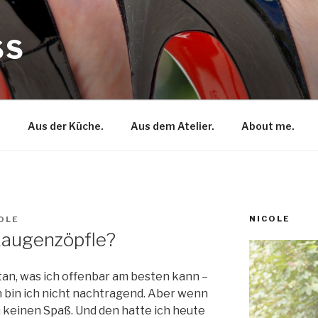
SS
.
Aus der Küche.
Aus dem Atelier.
About me.
NICOLE
OLE
Laugenzöpfle?
tan, was ich offenbar am besten kann –
 bin ich nicht nachtragend. Aber wenn
 keinen Spaß. Und den hatte ich heute