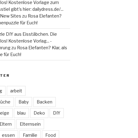
 los! Kostenlose Vorlage zum
tiel gibt's hier: dailydress.de/...
 - New Sites
zu
Rosa Elefanten?
henpuzzle für Euch!
le DIY aus Eisstäbchen. Die
los! Kostenlose Vorlag... -
hrung
zu
Rosa Elefanten? Klar, als
 für Euch!
TER
ag
arbeit
Küche
Baby
Backen
eige
blau
Deko
DIY
Eltern
Elternsein
essen
Familie
Food