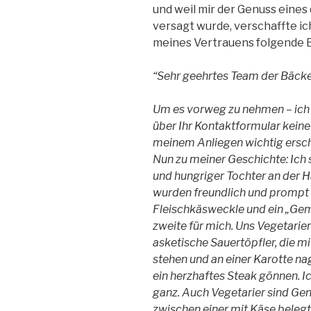
und weil mir der Genuss eines
versagt wurde, verschaffte ich
meines Vertrauens folgende E
“Sehr geehrtes Team der Bäcker
Um es vorweg zu nehmen – ich w
über Ihr Kontaktformular keine
meinem Anliegen wichtig ersch
Nun zu meiner Geschichte: Ic
und hungriger Tochter an der Ha
wurden freundlich und prompt 
Fleischkäsweckle und ein „Gem
zweite für mich. Uns Vegetariern
asketische Sauertöpfler, die m
stehen und an einer Karotte n
ein herzhaftes Steak gönnen. Ic
ganz. Auch Vegetarier sind Geni
zwischen einer mit Käse beleg