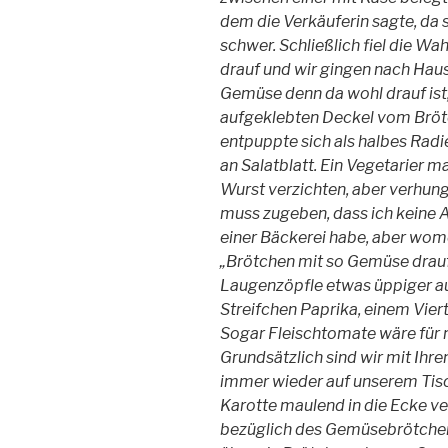
dem die Verkäuferin sagte, da 
schwer. Schließlich fiel die W
drauf und wir gingen nach Hau
Gemüse denn da wohl drauf ist,
aufgeklebten Deckel vom Bröt
entpuppte sich als halbes Radi
an Salatblatt. Ein Vegetarier ma
Wurst verzichten, aber verhunger
muss zugeben, dass ich keine
einer Bäckerei habe, aber womö
„Brötchen mit so Gemüse drau
Laugenzöpfle etwas üppiger aus
Streifchen Paprika, einem Vie
Sogar Fleischtomate wäre für m
Grundsätzlich sind wir mit Ihr
immer wieder auf unserem Tisc
Karotte maulend in die Ecke ve
bezüglich des Gemüsebrötchen