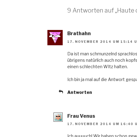
e
e
n
s
u
u
e
t
e
e
u
e
9 Antworten auf „Haute 
m
m
e
r
F
F
m
g
e
e
F
e
n
n
e
ö
s
s
n
f
t
t
s
f
Brathahn
e
e
t
n
r
r
e
e
g
g
r
t
17. NOVEMBER 2014 UM 15:14 
e
e
g
)
ö
ö
e
f
f
ö
Da ist man schmunzelnd sprachlos u
f
f
f
n
n
f
übrigens natürlich auch noch kopf
e
e
n
einen schlechten WItz halten.
t
t
e
)
)
t
)
Ich bin ja mal auf die Antwort ges
Antworten
Frau Venus
17. NOVEMBER 2014 UM 16:40 
Ich auuuuch! Wir haben schon gewit