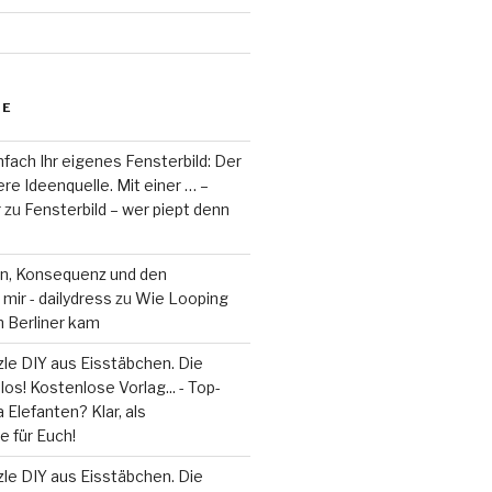
RE
fach Ihr eigenes Fensterbild: Der
re Ideenquelle. Mit einer … –
r
zu
Fensterbild – wer piept denn
on, Konsequenz und den
mir - dailydress
zu
Wie Looping
m Berliner kam
le DIY aus Eisstäbchen. Die
los! Kostenlose Vorlag... - Top-
 Elefanten? Klar, als
 für Euch!
le DIY aus Eisstäbchen. Die