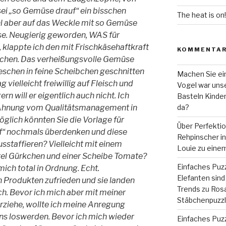
sei „so Gemüse drauf“ ein bisschen
The heat is on!
ahl aber auf das Weckle mit so Gemüse
se. Neugierig geworden, WAS für
 klappte ich den mit Frischkäsehaftkraft
KOMMENTA
chen. Das verheißungsvolle Gemüse
eschen in feine Scheibchen geschnitten
Machen Sie ein
g vielleicht freiwillig auf Fleisch und
Vogel war unse
n will er eigentlich auch nicht. Ich
Basteln Kinde
 Ahnung vom Qualitätsmanagement in
da?
glich könnten Sie die Vorlage für
Über Perfekti
f“ nochmals überdenken und diese
Rehpinscher in 
staffieren? Vielleicht mit einem
Louie zu eine
rtel Gürkchen und einer Scheibe Tomate?
Einfaches Puzz
ich total in Ordnung. Echt.
Elefanten sind 
en Produkten zufrieden und sie landen
Trends
zu
Rosa
h. Bevor ich mich aber mit meiner
Stäbchenpuzzle
rziehe, wollte ich meine Anregung
s loswerden. Bevor ich mich wieder
Einfaches Puzz