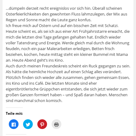
…dümpeln derzeit recht ereignislos vor sich hin. Überall scheinen
Osterfeierlichkeiten den gewohnten Fluss lahmzulegen, der Mix aus
Regen und Sonne macht die Leute ganz konfus.
Ich freue mich auf Ostern und auf ein bisschen Zeit mit Schatzi.
Heute scheint es, als sei ich aus einer Art Frühjahrsstarre erwacht, die
mich die letzten drei Tage gefangen gehalten hat. Endlich wieder
voller Tatendrang und Energie. Werde gleich mal durch die Wohnung
feudeln, noch ein paar Malerarbeiten erledigen, Betten frisch
beziehen, kochen, heute mittag steht ein kleiner Bummel mit Mama
an. Heute Abend geht’s ins Kino.
Auch durch meinen Freundeskreis scheint ein Ruck gegangen zu sein.
Als hätte die heimliche Hochzeit auf einen Schlag alles verändert.
Plötzlich finden sich wieder alle zusammen, gehen gemeinsam Essen,
ins Kino und ins Café. Die letzten Monate sind eher
eigentbrötlerische Grüppchen entstanden, die sich jetzt wieder zum
großen Ganzen formiert haben – und Spaß daran haben. Menschen
sind manchmal schon komisch.
Teile mit:
K
K
K
K
l
l
l
l
i
i
i
i
c
c
c
c