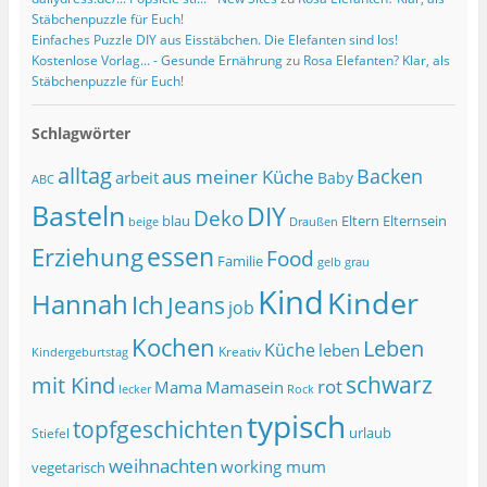
Stäbchenpuzzle für Euch!
Einfaches Puzzle DIY aus Eisstäbchen. Die Elefanten sind los!
Kostenlose Vorlag... - Gesunde Ernährung
zu
Rosa Elefanten? Klar, als
Stäbchenpuzzle für Euch!
Schlagwörter
alltag
Backen
aus meiner Küche
arbeit
Baby
ABC
Basteln
DIY
Deko
blau
Eltern
Elternsein
beige
Draußen
essen
Erziehung
Food
Familie
grau
gelb
Kind
Kinder
Hannah
Ich
Jeans
job
Kochen
Leben
Küche
leben
Kreativ
Kindergeburtstag
schwarz
mit Kind
rot
Mama
Mamasein
lecker
Rock
typisch
topfgeschichten
urlaub
Stiefel
weihnachten
working mum
vegetarisch