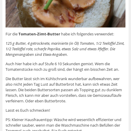
Für die
Tomaten-Zimt-Butter
habe ich folgendes verwendet:
125 g Butter, 4 getrocknete, marinierte (in Öl) Tomaten, 1/2 Teelöffel Zimt,
1/2 Teelöffel rote, scharfe Paprika, etwas Salz und etwas Pfeffer. Die
Mengenangaben sind Etwa-Angaben.
Auch hier habe ich auf Stufe 6 10 Sekunden gemixt. Wem die
Tomatenstücke noch zu groß sind, der hängt ein bisschen Zeit an.
Die Butter lässt sich im Kühlschrank wunderbar aufbewahren, wer
also nicht jeden Tag Lust auf Butterbrot hat, kann sich etwas Zeit
lassen. Die beiden Buttersorten passen als Topping gut zu dunklem
Fleisch, ich kann mir aber auch vorstellen, dass sie Gemüseaufläufe
verfeinern. Oder eben Butterbrote.
Lasst es Euch schmecken!
PS: Kleiner Hausfrauentipp: Wäsche wird wesentlich effizienter und
schneller sauber, wenn man die Waschmaschine nach Befüllen der
Trommel auch anschaltet. Für Euch getestet.