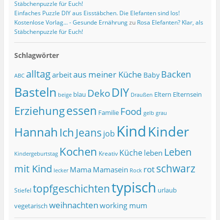
Stäbchenpuzzle für Euch!
Einfaches Puzzle DIY aus Eisstäbchen. Die Elefanten sind los!
Kostenlose Vorlag... - Gesunde Ernährung
zu
Rosa Elefanten? Klar, als
Stäbchenpuzzle für Euch!
Schlagwörter
alltag
Backen
aus meiner Küche
arbeit
Baby
ABC
Basteln
DIY
Deko
blau
Eltern
Elternsein
beige
Draußen
essen
Erziehung
Food
Familie
grau
gelb
Kind
Kinder
Hannah
Ich
Jeans
job
Kochen
Leben
Küche
leben
Kreativ
Kindergeburtstag
schwarz
mit Kind
rot
Mama
Mamasein
lecker
Rock
typisch
topfgeschichten
urlaub
Stiefel
weihnachten
working mum
vegetarisch