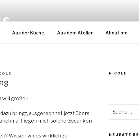
SS
.
Aus der Küche.
Aus dem Atelier.
About me.
NICOLE
COLE
rag
h will größer.
Suche
 dazu bringt, ausgerechnet jetzt übers
nach:
anchmal fliegen mich solche Gedanken
NEUESTE B
en? Wissen wir es wirklich zu