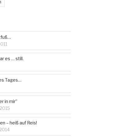
m
tfuß…
2011
r es … still.
des Tages…
r in mir”
 2015
n – heiß auf Reis!
 2014