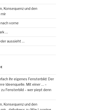
on, Konsequenz und den
 mir
 nach vorne
ark …
eder aussieht …
RE
fach Ihr eigenes Fensterbild: Der
re Ideenquelle. Mit einer … –
r
zu
Fensterbild – wer piept denn
on, Konsequenz und den
mir - dailydress
zu
Wie Looping