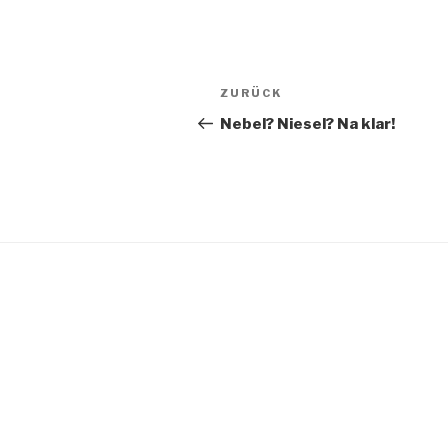
Beitragsnavigation
Vorheriger
ZURÜCK
Beitrag
Nebel? Niesel? Na klar!