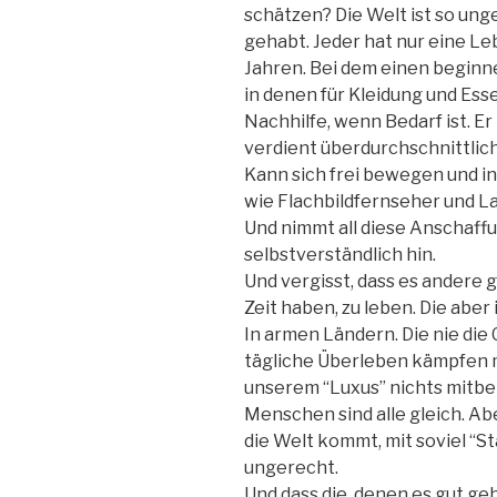
schätzen? Die Welt ist so ung
gehabt. Jeder hat nur eine Le
Jahren. Bei dem einen beginn
in denen für Kleidung und Esse
Nachhilfe, wenn Bedarf ist. Er
verdient überdurchschnittlich
Kann sich frei bewegen und in 
wie Flachbildfernseher und L
Und nimmt all diese Anschaff
selbstverständlich hin.
Und vergisst, dass es andere g
Zeit haben, zu leben. Die abe
In armen Ländern. Die nie die
tägliche Überleben kämpfen mü
unserem “Luxus” nichts mit
Menschen sind alle gleich. Abe
die Welt kommt, mit soviel “S
ungerecht.
Und dass die, denen es gut g