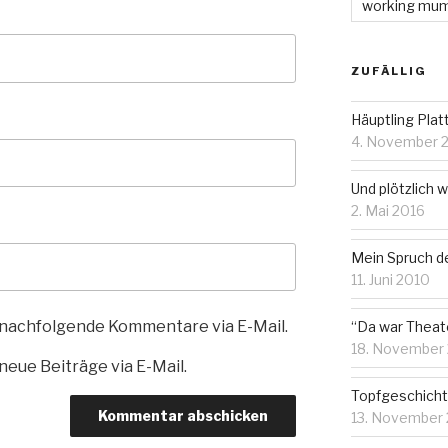
working mu
ZUFÄLLIG
Häuptling Plat
4. November 
Und plötzlich wa
2. Mai 2016
Mein Spruch 
11. Juni 2010
 nachfolgende Kommentare via E-Mail.
“Da war Theate
18. November
eue Beiträge via E-Mail.
Topfgeschichte
13. November