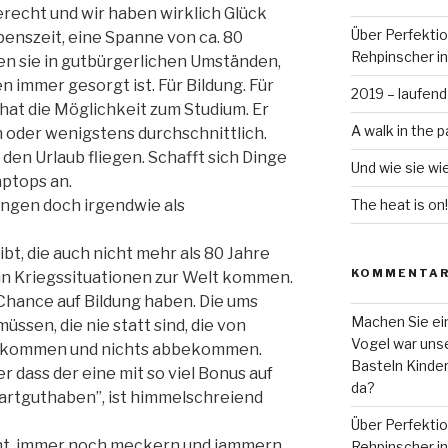
erecht und wir haben wirklich Glück
Über Perfekti
benszeit, eine Spanne von ca. 80
Rehpinscher in
en sie in gutbürgerlichen Umständen,
n immer gesorgt ist. Für Bildung. Für
2019 – laufend
 hat die Möglichkeit zum Studium. Er
A walk in the p
 oder wenigstens durchschnittlich.
den Urlaub fliegen. Schafft sich Dinge
Und wie sie wi
aptops an.
ungen doch irgendwie als
The heat is on!
ibt, die auch nicht mehr als 80 Jahre
KOMMENTA
r in Kriegssituationen zur Welt kommen.
 Chance auf Bildung haben. Die ums
Machen Sie ein
ssen, die nie statt sind, die von
Vogel war unse
bekommen und nichts abbekommen.
Basteln Kinde
r dass der eine mit so viel Bonus auf
da?
tartguthaben”, ist himmelschreiend
Über Perfekti
eht, immer noch meckern und jammern,
Rehpinscher in 