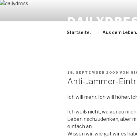
Zum
Inhalt
DAILYDRE
springen
Startseite.
Aus dem Leben
VERÖFFENTLICHT
18. SEPTEMBER 2009
VON
NI
AM
Anti-Jammer-Eint
Ich will mehr. Ich will höher. Ic
Ich weiß nicht, wa genau mich
Leben nachzudenken, aber m
einfach an.
Wissen wir, wie gut wir es hab