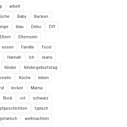
ag
arbeit
Küche
Baby
Backen
eige
blau
Deko
DIY
Eltern
Elternsein
essen
Familie
Food
Hannah
Ich
Jeans
Kinder
Kindergeburtstag
reativ
Küche
leben
nd
lecker
Mama
Rock
rot
schwarz
pfgeschichten
typisch
getarisch
weihnachten