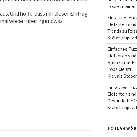
Louie zu eine
aus. Und hoffe, dass mir dieser Eintrag
Einfaches Puzz
h mal wieder über irgendwas
Elefanten sind 
Trends
zu
Rosa
Stäbchenpuzzle
Einfaches Puzz
Elefanten sind
Basteln mit Eiss
Popsicle sti...
Klar, als Stäbc
Einfaches Puzz
Elefanten sind 
Gesunde Ernä
Stäbchenpuzzle
SCHLAGWÖR