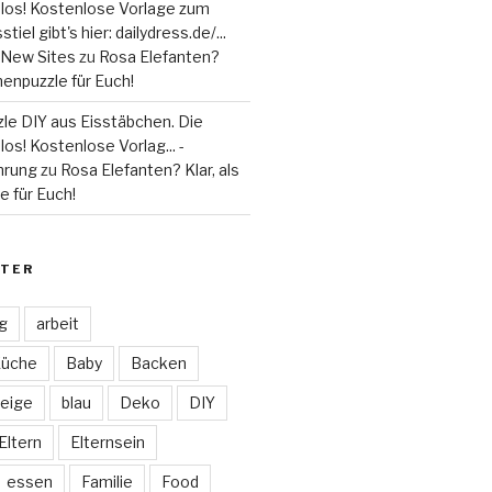
 los! Kostenlose Vorlage zum
tiel gibt's hier: dailydress.de/...
 - New Sites
zu
Rosa Elefanten?
henpuzzle für Euch!
le DIY aus Eisstäbchen. Die
los! Kostenlose Vorlag... -
hrung
zu
Rosa Elefanten? Klar, als
 für Euch!
TER
ag
arbeit
Küche
Baby
Backen
eige
blau
Deko
DIY
Eltern
Elternsein
essen
Familie
Food