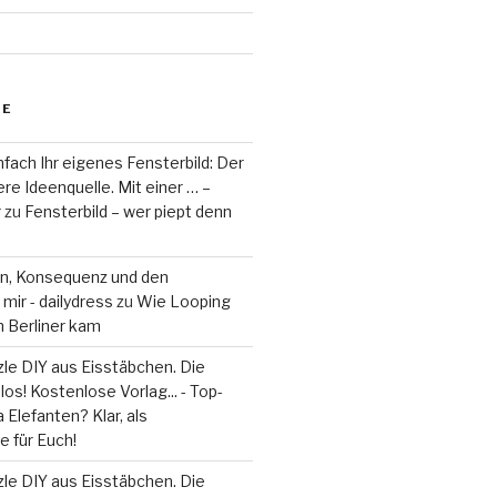
RE
fach Ihr eigenes Fensterbild: Der
re Ideenquelle. Mit einer … –
r
zu
Fensterbild – wer piept denn
on, Konsequenz und den
mir - dailydress
zu
Wie Looping
m Berliner kam
le DIY aus Eisstäbchen. Die
los! Kostenlose Vorlag... - Top-
 Elefanten? Klar, als
 für Euch!
le DIY aus Eisstäbchen. Die