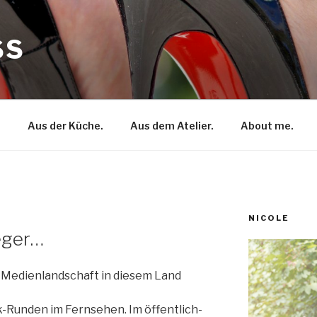
SS
.
Aus der Küche.
Aus dem Atelier.
About me.
NICOLE
eger…
 Medienlandschaft in diesem Land
k-Runden im Fernsehen. Im öffentlich-