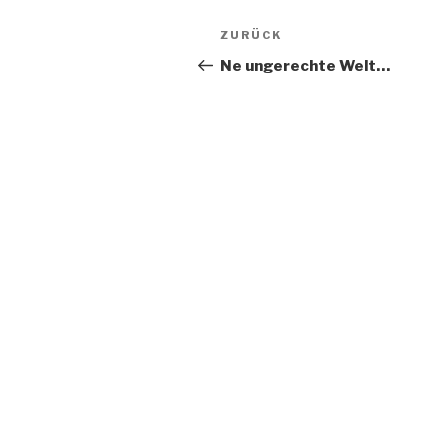
Beitragsnavigation
Vorheriger
ZURÜCK
Beitrag
Ne ungerechte Welt…