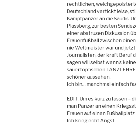
rechtlichen, weichgepolstert
Deutschland vertickt leise, st
Kampfpanzer an die Saudis. Un
Plassberg, zur besten Sendezeit
einer abstrusen Diskussion ü
Frauenfußball zwischen einem 
nie Weltmeister war und jetz
Journalisten, der kraft Beruf 
sagen will selbst wenn’s kein
sauertöpfischen TANZLEHRER,
schöner aussehen.
Ich bin… manchmal einfach fa
EDIT: Um es kurz zu fassen – d
man Panzer an einen Kriegsstaa
Frauen auf einen Fußballplatz
Ich krieg echt Angst.