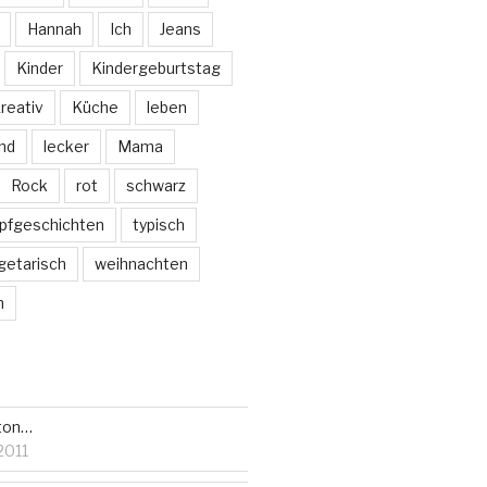
Hannah
Ich
Jeans
Kinder
Kindergeburtstag
reativ
Küche
leben
nd
lecker
Mama
Rock
rot
schwarz
pfgeschichten
typisch
getarisch
weihnachten
m
ton…
2011