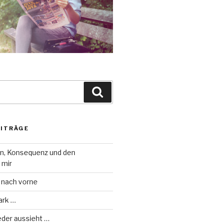
Suche
EITRÄGE
on, Konsequenz und den
 mir
 nach vorne
ark …
eder aussieht …