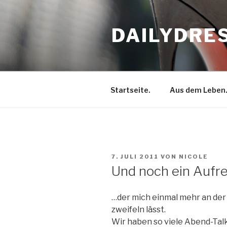
Zum
Inhalt
DAILYDRE
springen
Startseite.
Aus dem Leben
VERÖFFENTLICHT
7. JULI 2011
VON
NICOLE
AM
Und noch ein Aufr
…der mich einmal mehr an der
zweifeln lässt.
Wir haben so viele Abend-Tal