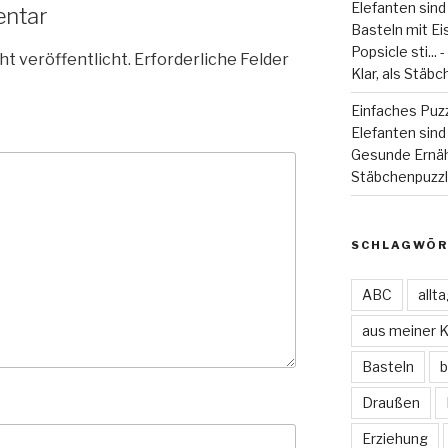
Elefanten sind
entar
Basteln mit Eiss
Popsicle sti...
ht veröffentlicht.
Erforderliche Felder
Klar, als Stäbc
Einfaches Puzz
Elefanten sind 
Gesunde Ernä
Stäbchenpuzzle
SCHLAGWÖR
ABC
allt
aus meiner 
Basteln
b
Draußen
Erziehung