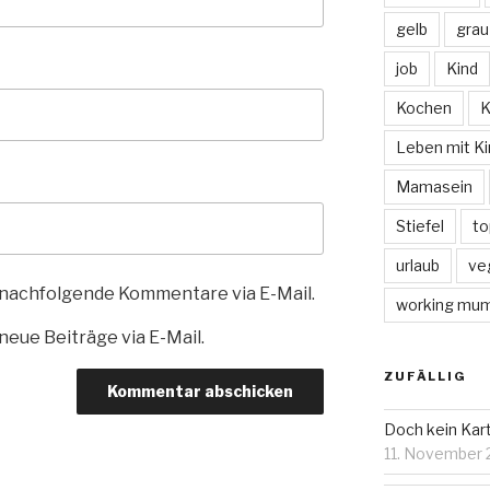
gelb
grau
job
Kind
Kochen
K
Leben mit Ki
Mamasein
Stiefel
to
urlaub
ve
 nachfolgende Kommentare via E-Mail.
working mu
eue Beiträge via E-Mail.
ZUFÄLLIG
Doch kein Kar
11. November 