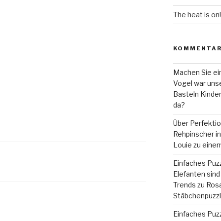
The heat is on!
KOMMENTA
Machen Sie ein
Vogel war unse
Basteln Kinde
da?
Über Perfekti
Rehpinscher in 
Louie zu eine
Einfaches Puzz
Elefanten sind 
Trends
zu
Rosa
Stäbchenpuzzle
Einfaches Puzz