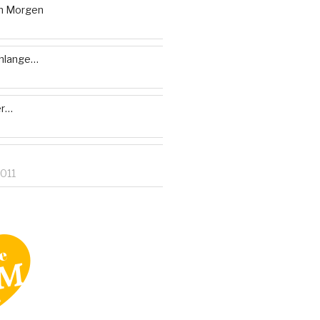
am Morgen
chlange…
er…
011