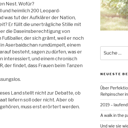
en Nest. Wofür?
ill und heimlich 200 Leopard-
d was tut der Aufklärer der Nation,
? Er füllt die unerträgliche Stille mit
ber die Daseinsberechtigung von
Fußballer, der sich grämt, weil er noch
t in Aserbaidschan rumdümpelt, einem
Suche
darauf besteht, sagen zu dürfen, was er
nach:
en interessiert, und einem chronisch
 der findet, dass Frauen beim Tanzen
NEUESTE B
ssungslos.
Über Perfekti
ieses Land stellt nicht zur Debatte, ob
Rehpinscher in
t liefern soll oder nicht. Aber ob
2019 – laufend
 gehören, muss erst erörtert werden.
A walk in the p
Und wie sie wi