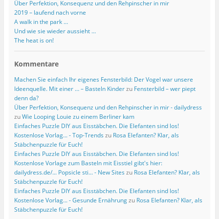
Über Perfektion, Konsequenz und den Rehpinscher in mir
2019 – laufend nach vorne
A walk in the park …
Und wie sie wieder aussieht …
The heat is on!
Kommentare
Machen Sie einfach Ihr eigenes Fensterbild: Der Vogel war unsere
Ideenquelle. Mit einer … – Basteln Kinder
zu
Fensterbild – wer piept
denn da?
Über Perfektion, Konsequenz und den Rehpinscher in mir - dailydress
zu
Wie Looping Louie zu einem Berliner kam
Einfaches Puzzle DIY aus Eisstäbchen. Die Elefanten sind los!
Kostenlose Vorlag... - Top-Trends
zu
Rosa Elefanten? Klar, als
Stäbchenpuzzle für Euch!
Einfaches Puzzle DIY aus Eisstäbchen. Die Elefanten sind los!
Kostenlose Vorlage zum Basteln mit Eisstiel gibt's hier:
dailydress.de/... Popsicle sti... - New Sites
zu
Rosa Elefanten? Klar, als
Stäbchenpuzzle für Euch!
Einfaches Puzzle DIY aus Eisstäbchen. Die Elefanten sind los!
Kostenlose Vorlag... - Gesunde Ernährung
zu
Rosa Elefanten? Klar, als
Stäbchenpuzzle für Euch!