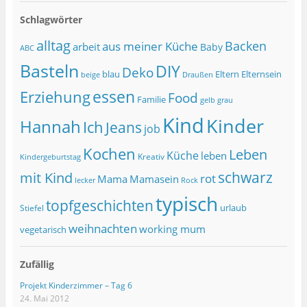
Schlagwörter
alltag
Backen
aus meiner Küche
arbeit
Baby
ABC
Basteln
DIY
Deko
blau
Eltern
Elternsein
beige
Draußen
essen
Erziehung
Food
Familie
grau
gelb
Kind
Kinder
Hannah
Ich
Jeans
job
Kochen
Leben
Küche
leben
Kreativ
Kindergeburtstag
schwarz
mit Kind
rot
Mama
Mamasein
lecker
Rock
typisch
topfgeschichten
urlaub
Stiefel
weihnachten
working mum
vegetarisch
Zufällig
Projekt Kinderzimmer – Tag 6
24. Mai 2012