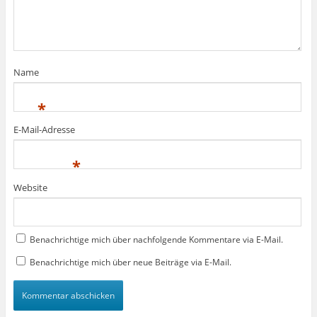
f
f
ö
f
f
f
n
n
f
e
e
n
t
t
e
)
)
t
)
Name
*
E-Mail-Adresse
*
Website
Benachrichtige mich über nachfolgende Kommentare via E-Mail.
Benachrichtige mich über neue Beiträge via E-Mail.