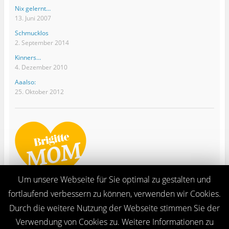
Nix gelernt…
13. Juni 2007
Schmucklos
2. September 2014
Kinners…
4. Dezember 2010
Aaalso:
25. Oktober 2012
Um unsere Webseite für Sie optimal zu gestalten und
fortlaufend verbessern zu können, verwenden wir Cookies.
Durch die weitere Nutzung der Webseite stimmen Sie der
Verwendung von Cookies zu. Weitere Informationen zu