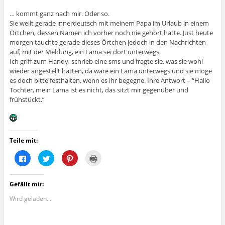
… kommt ganz nach mir. Oder so.
Sie weilt gerade innerdeutsch mit meinem Papa im Urlaub in einem
Örtchen, dessen Namen ich vorher noch nie gehört hatte. Just heute
morgen tauchte gerade dieses Örtchen jedoch in den Nachrichten
auf, mit der Meldung, ein Lama sei dort unterwegs.
Ich griff zum Handy, schrieb eine sms und fragte sie, was sie wohl
wieder angestellt hätten, da wäre ein Lama unterwegs und sie möge
es doch bitte festhalten, wenn es ihr begegne. Ihre Antwort – “Hallo
Tochter, mein Lama ist es nicht, das sitzt mir gegenüber und
frühstückt.”
Teile mit:
K
K
K
K
l
l
l
l
i
i
i
i
c
c
c
c
k
k
k
k
Gefällt mir:
,
,
,
e
u
u
u
n
m
m
m
z
Wird geladen...
a
ü
a
u
u
b
u
m
f
e
f
A
F
r
P
u