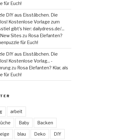
 für Euch!
le DIY aus Eisstäbchen. Die
 los! Kostenlose Vorlage zum
tiel gibt's hier: dailydress.de/...
 - New Sites
zu
Rosa Elefanten?
henpuzzle für Euch!
le DIY aus Eisstäbchen. Die
los! Kostenlose Vorlag... -
hrung
zu
Rosa Elefanten? Klar, als
 für Euch!
TER
ag
arbeit
Küche
Baby
Backen
eige
blau
Deko
DIY