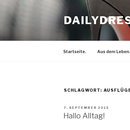
Zum
Inhalt
DAILYDRE
springen
Startseite.
Aus dem Leben
SCHLAGWORT: AUSFLÜG
VERÖFFENTLICHT
7. SEPTEMBER 2015
AM
Hallo Alltag!