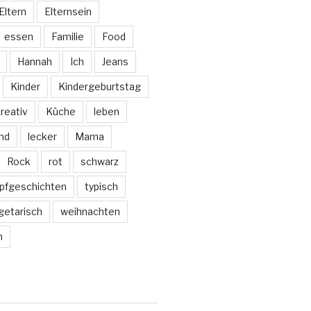
Eltern
Elternsein
essen
Familie
Food
Hannah
Ich
Jeans
Kinder
Kindergeburtstag
reativ
Küche
leben
nd
lecker
Mama
Rock
rot
schwarz
pfgeschichten
typisch
getarisch
weihnachten
m