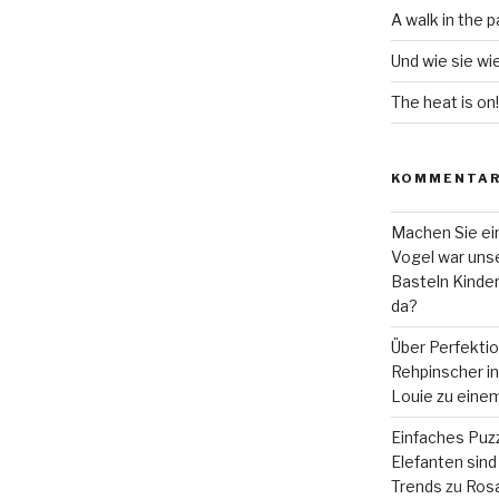
A walk in the p
Und wie sie wi
The heat is on!
KOMMENTA
Machen Sie ein
Vogel war unse
Basteln Kinde
da?
Über Perfekti
Rehpinscher in 
Louie zu eine
Einfaches Puzz
Elefanten sind 
Trends
zu
Rosa