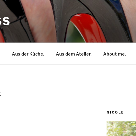
SS
.
Aus der Küche.
Aus dem Atelier.
About me.
E
NICOLE