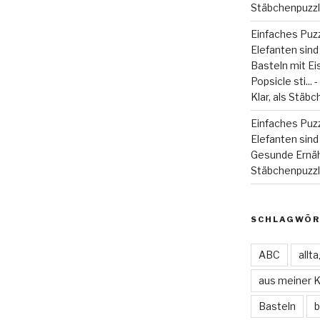
Stäbchenpuzzle
Einfaches Puzz
Elefanten sind
Basteln mit Eiss
Popsicle sti...
Klar, als Stäbc
Einfaches Puzz
Elefanten sind 
Gesunde Ernä
Stäbchenpuzzle
SCHLAGWÖR
ABC
allt
aus meiner 
Basteln
b