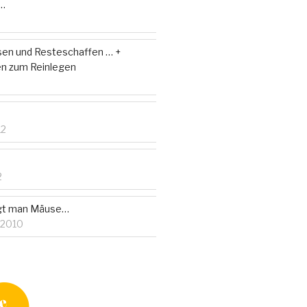
n…
en und Resteschaffen … +
en zum Reinlegen
12
2
ngt man Mäuse…
 2010