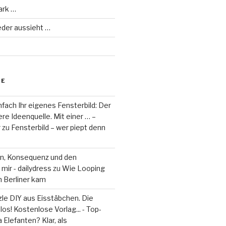
ark …
eder aussieht …
RE
fach Ihr eigenes Fensterbild: Der
re Ideenquelle. Mit einer … –
r
zu
Fensterbild – wer piept denn
on, Konsequenz und den
mir - dailydress
zu
Wie Looping
m Berliner kam
le DIY aus Eisstäbchen. Die
los! Kostenlose Vorlag... - Top-
 Elefanten? Klar, als